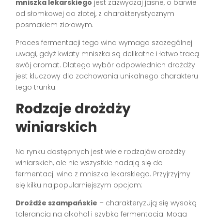
mniszka lekarskiego
jest zazwyczaj jasne, o barwie
od słomkowej do złotej, z charakterystycznym
posmakiem ziołowym.
Proces fermentacji tego wina wymaga szczególnej
uwagi, gdyż kwiaty mniszka są delikatne i łatwo tracą
swój aromat. Dlatego wybór odpowiednich drożdży
jest kluczowy dla zachowania unikalnego charakteru
tego trunku.
Rodzaje drożdży
winiarskich
Na rynku dostępnych jest wiele rodzajów drożdży
winiarskich, ale nie wszystkie nadają się do
fermentacji wina z mniszka lekarskiego. Przyjrzyjmy
się kilku najpopularniejszym opcjom:
Drożdże szampańskie
– charakteryzują się wysoką
tolerancją na alkohol i szybką fermentacją. Mogą