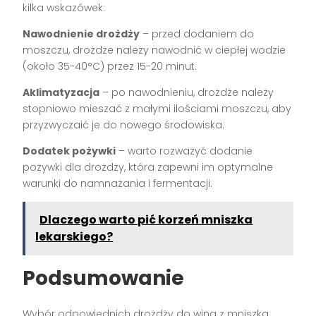
kilka wskazówek:
Nawodnienie drożdży
– przed dodaniem do
moszczu, drożdże należy nawodnić w ciepłej wodzie
(około 35-40°C) przez 15-20 minut.
Aklimatyzacja
– po nawodnieniu, drożdże należy
stopniowo mieszać z małymi ilościami moszczu, aby
przyzwyczaić je do nowego środowiska.
Dodatek pożywki
– warto rozważyć dodanie
pożywki dla drożdży, która zapewni im optymalne
warunki do namnażania i fermentacji.
Dlaczego warto pić korzeń mniszka
lekarskiego?
Podsumowanie
Wybór odpowiednich drożdży do wina z mniszka