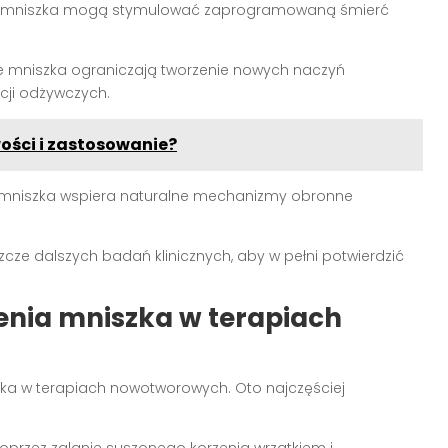
niu mniszka mogą stymulować zaprogramowaną śmierć
e mniszka ograniczają tworzenie nowych naczyń
cji odżywczych.
ości i zastosowanie?
 mniszka wspiera naturalne mechanizmy obronne
ze dalszych badań klinicznych, aby w pełni potwierdzić
enia mniszka w terapiach
szka w terapiach nowotworowych. Oto najczęściej
przez zalanie suszonego korzenia wrzątkiem i