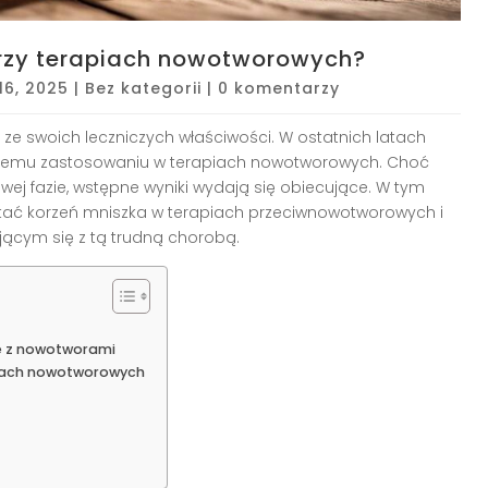
rzy terapiach nowotworowych?
 16, 2025
|
Bez kategorii
|
0 komentarzy
 ze swoich leczniczych właściwości. W ostatnich latach
alnemu zastosowaniu w terapiach nowotworowych. Choć
j fazie, wstępne wyniki wydają się obiecujące. W tym
zystać korzeń mniszka w terapiach przeciwnowotworowych i
ącym się z tą trudną chorobą.
e z nowotworami
piach nowotworowych