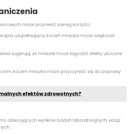
raniczenia
worowych może przynieść szereg korzyści:
terapia uzupełniająca, korzeń mniszka może zwiększać
dania sugerują, że mniszek może łagodzić efekty uboczne
ściom, korzeń mniszka może przyczyniać się do poprawy
tymalnych efektów zdrowotnych?
mo obiecujących wyników badań laboratoryjnych, wciąż
nych.