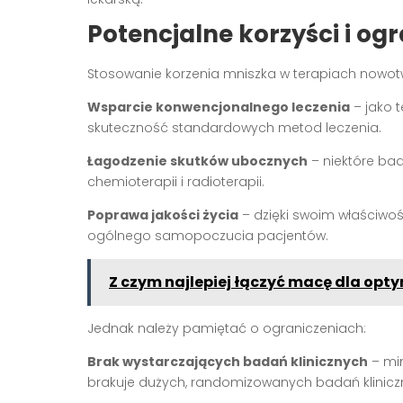
Potencjalne korzyści i og
Stosowanie korzenia mniszka w terapiach nowot
Wsparcie konwencjonalnego leczenia
– jako 
skuteczność standardowych metod leczenia.
Łagodzenie skutków ubocznych
– niektóre ba
chemioterapii i radioterapii.
Poprawa jakości życia
– dzięki swoim właściwo
ogólnego samopoczucia pacjentów.
Z czym najlepiej łączyć macę dla op
Jednak należy pamiętać o ograniczeniach:
Brak wystarczających badań klinicznych
– mi
brakuje dużych, randomizowanych badań klinicz