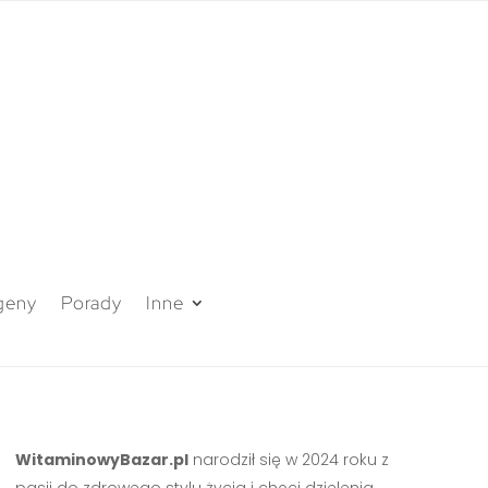
geny
Porady
Inne
WitaminowyBazar.pl
narodził się w 2024 roku z
pasji do zdrowego stylu życia i chęci dzielenia