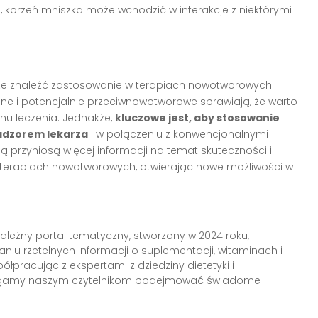
 korzeń mniszka może wchodzić w interakcje z niektórymi
oże znaleźć zastosowanie w terapiach nowotworowych.
ne i potencjalnie przeciwnowotworowe sprawiają, że warto
u leczenia. Jednakże,
kluczowe jest, aby stosowanie
adzorem lekarza
i w połączeniu z konwencjonalnymi
 przyniosą więcej informacji na temat skuteczności i
terapiach nowotworowych, otwierając nowe możliwości w
zależny portal tematyczny, stworzony w 2024 roku,
aniu rzetelnych informacji o suplementacji, witaminach i
łpracując z ekspertami z dziedziny dietetyki i
agamy naszym czytelnikom podejmować świadome