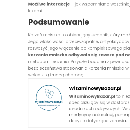
Możliwe interakcje
– jak wspomniano wcześniej,
lekami.
Podsumowanie
Korzeń mniszka to obiecujący składnik, który m
Jego właściwości przeciwzapalne, antyoksydacyj
rozważyć jego włączenie do kompleksowego plan
korzenia mniszka odbywało się zawsze pod n
metodami leczenia. Przyszłe badania z pewnością
bezpieczeństwa stosowania korzenia mniszka w 
walce z tą trudną chorobą.
WitaminowyBazar.pl
WitaminowyBazar.pl
to nie
specjalizujący się w dostarcz
składnikach odżywczych. Wspó
medycyny naturalnej, pom
decyzje dotyczące zdrowia.