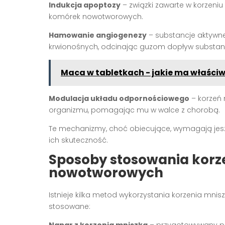
Indukcja apoptozy
– związki zawarte w korze
komórek nowotworowych.
Hamowanie angiogenezy
– substancje aktywn
krwionośnych, odcinając guzom dopływ substan
Maca w tabletkach - jakie ma właściw
Modulacja układu odpornościowego
– korzeń
organizmu, pomagając mu w walce z chorobą.
Te mechanizmy, choć obiecujące, wymagają jeszc
ich skuteczność.
Sposoby stosowania korz
nowotworowych
Istnieje kilka metod wykorzystania korzenia mni
stosowane:
Napar z korzenia mniszka
– przygotowywany po