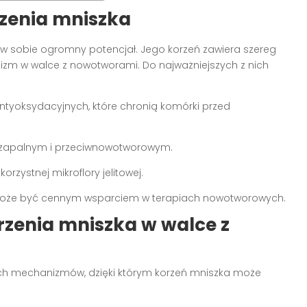
rzenia mniszka
yje w sobie ogromny potencjał. Jego korzeń zawiera szereg
izm w walce z nowotworami. Do najważniejszych z nich
antyoksydacyjnych, które chronią komórki przed
iwzapalnym i przeciwnowotworowym.
orzystnej mikroflory jelitowej.
ka może być cennym wsparciem w terapiach nowotworowych.
zenia mniszka w walce z
ch mechanizmów, dzięki którym korzeń mniszka może