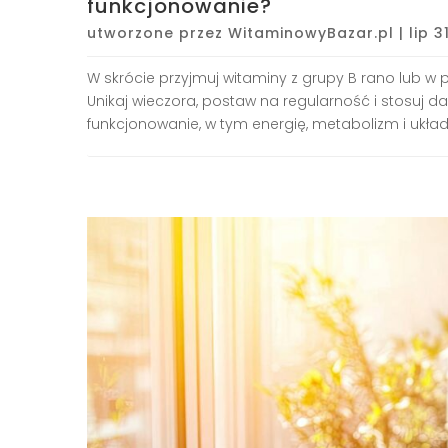
funkcjonowanie?
utworzone przez
WitaminowyBazar.pl
|
lip 3
W skrócie przyjmuj witaminy z grupy B rano lub w pi
Unikaj wieczora, postaw na regularność i stosuj d
funkcjonowanie, w tym energię, metabolizm i układ.