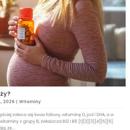
ąży?
1, 2026
|
Witaminy
ciej zaleca się kwas foliowy, witaminę D, jod i DHA, a w
aminy z grupy B, zwłaszcza B12 i B6 [1][2][3][4][5][6].
, że...