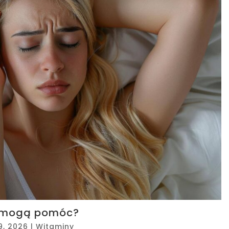
y mogą pomóc?
29, 2026
|
Witaminy