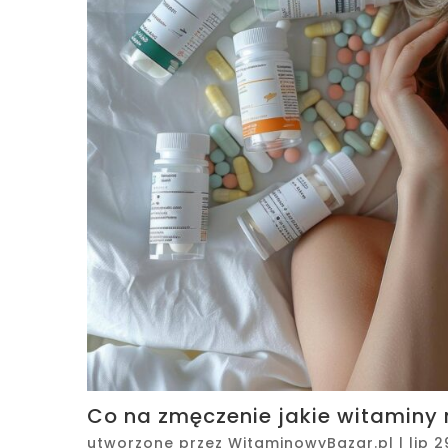
Co na zmęczenie jakie witamin
utworzone przez
WitaminowyBazar.pl
|
lip 