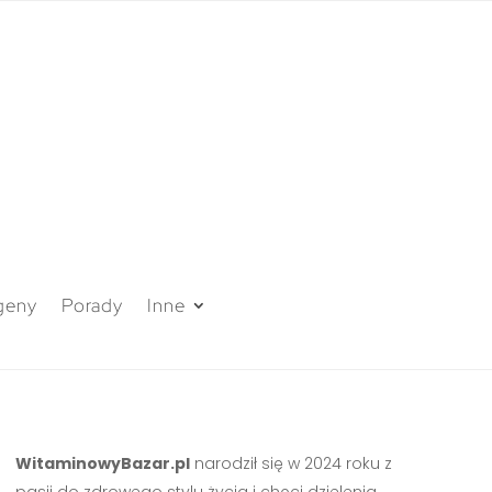
geny
Porady
Inne
WitaminowyBazar.pl
narodził się w 2024 roku z
pasji do zdrowego stylu życia i chęci dzielenia