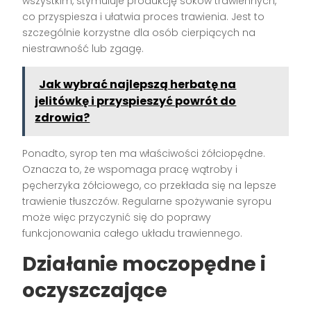
wszystkim, stymuluje produkcję soków trawiennych,
co przyspiesza i ułatwia proces trawienia. Jest to
szczególnie korzystne dla osób cierpiących na
niestrawność lub zgagę.
Jak wybrać najlepszą herbatę na
jelitówkę i przyspieszyć powrót do
zdrowia?
Ponadto, syrop ten ma właściwości żółciopędne.
Oznacza to, że wspomaga pracę wątroby i
pęcherzyka żółciowego, co przekłada się na lepsze
trawienie tłuszczów. Regularne spożywanie syropu
może więc przyczynić się do poprawy
funkcjonowania całego układu trawiennego.
Działanie moczopędne i
oczyszczające