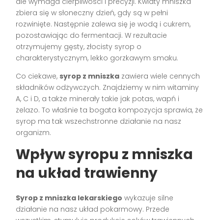
ale wymaga cierpliwości i precyzji. Kwiaty mniszka
zbiera się w słoneczny dzień, gdy są w pełni
rozwinięte. Następnie zalewa się je wodą i cukrem,
pozostawiając do fermentacji. W rezultacie
otrzymujemy gęsty, złocisty syrop o
charakterystycznym, lekko gorzkawym smaku.
Co ciekawe,
syrop z mniszka
zawiera wiele cennych
składników odżywczych. Znajdziemy w nim witaminy
A, C i D, a także minerały takie jak potas, wapń i
żelazo. To właśnie ta bogata kompozycja sprawia, że
syrop ma tak wszechstronne działanie na nasz
organizm.
Wpływ syropu z mniszka
na układ trawienny
Syrop z mniszka lekarskiego
wykazuje silne
działanie na nasz układ pokarmowy. Przede