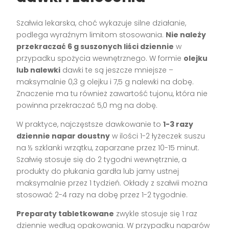
Szałwia lekarska, choć wykazuje silne działanie,
podlega wyraźnym limitom stosowania.
Nie należy
przekraczać 6 g suszonych liści dziennie
w
przypadku spożycia wewnętrznego. W formie
olejku
lub nalewki
dawki te są jeszcze mniejsze –
maksymalnie 0,3 g olejku i 7,5 g nalewki na dobę.
Znaczenie ma tu również zawartość tujonu, która nie
powinna przekraczać 5,0 mg na dobę.
W praktyce, najczęstsze dawkowanie to
1-3 razy
dziennie napar doustny
w ilości 1-2 łyżeczek suszu
na ½ szklanki wrzątku, zaparzane przez 10-15 minut.
Szałwię stosuje się do 2 tygodni wewnętrznie, a
produkty do płukania gardła lub jamy ustnej
maksymalnie przez 1 tydzień. Okłady z szałwii można
stosować 2-4 razy na dobę przez 1-2 tygodnie.
Preparaty tabletkowane
zwykle stosuje się 1 raz
dziennie według opakowania. W przypadku naparów