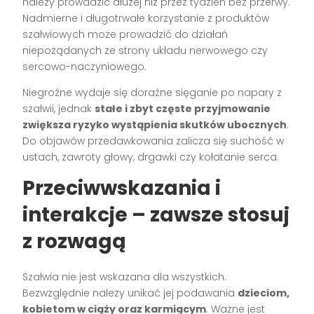
należy prowadzić dłużej niż przez tydzień bez przerwy.
Nadmierne i długotrwałe korzystanie z produktów
szałwiowych może prowadzić do działań
niepożądanych ze strony układu nerwowego czy
sercowo-naczyniowego.
Niegroźne wydaje się doraźne sięganie po napary z
szałwii, jednak
stałe i zbyt częste przyjmowanie
zwiększa ryzyko wystąpienia skutków ubocznych
.
Do objawów przedawkowania zalicza się suchość w
ustach, zawroty głowy, drgawki czy kołatanie serca.
Przeciwwskazania i
interakcje – zawsze stosuj
z rozwagą
Szałwia nie jest wskazana dla wszystkich.
Bezwzględnie należy unikać jej podawania
dzieciom,
kobietom w ciąży oraz karmiącym
. Ważne jest