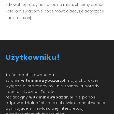
zdrowotnej. Łączy nas wspólna misja: chcemy pomóc
Polakom świadomie podejmować decyzje dotyczące
suplementacji.
Użytkowniku!
Treści opublikowane na
stronie
witaminowybazar.pl
mają charakter
wyłącznie informacyjny i nie stanowią porady
specjalistycznej. Zespół
redakcyjny
witaminowybazar.pl
nie ponosi
odpowiedzialności za jakiekolwiek konsekwencje
wynikające z niewłaściwej interpretacji