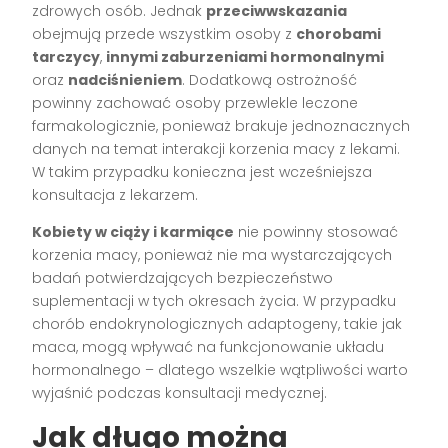
zdrowych osób. Jednak
przeciwwskazania
obejmują przede wszystkim osoby z
chorobami
tarczycy
,
innymi zaburzeniami hormonalnymi
oraz
nadciśnieniem
. Dodatkową ostrożność
powinny zachować osoby przewlekle leczone
farmakologicznie, ponieważ brakuje jednoznacznych
danych na temat interakcji korzenia macy z lekami.
W takim przypadku konieczna jest wcześniejsza
konsultacja z lekarzem.
Kobiety w ciąży i karmiące
nie powinny stosować
korzenia macy, ponieważ nie ma wystarczających
badań potwierdzających bezpieczeństwo
suplementacji w tych okresach życia. W przypadku
chorób endokrynologicznych adaptogeny, takie jak
maca, mogą wpływać na funkcjonowanie układu
hormonalnego – dlatego wszelkie wątpliwości warto
wyjaśnić podczas konsultacji medycznej.
Jak długo można