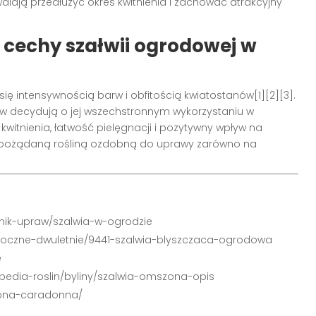
alają przedłużyć okres kwitnienia i zachować atrakcyjny
cechy szałwii ogrodowej w
się intensywnością barw i obfitością kwiatostanów
[1][2][3]
.
iatów decydują o jej wszechstronnym wykorzystaniu w
s kwitnienia, łatwość pielęgnacji i pozytywny wpływ na
t pożądaną rośliną ozdobną do uprawy zarówno na
nik-upraw/szalwia-w-ogrodzie
noroczne-dwuletnie/9441-szalwia-blyszczaca-ogrodowa
e
opedia-roslin/byliny/szalwia-omszona-opis
szona-caradonna/