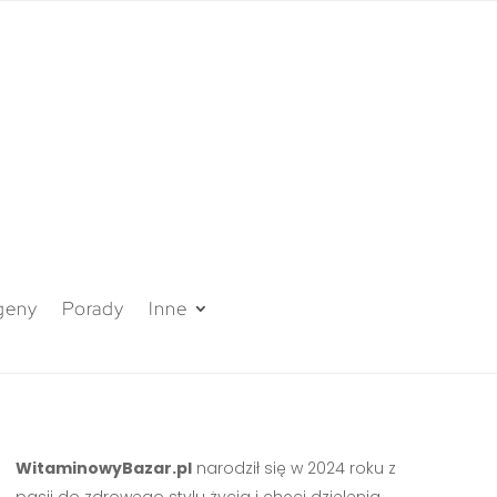
geny
Porady
Inne
WitaminowyBazar.pl
narodził się w 2024 roku z
pasji do zdrowego stylu życia i chęci dzielenia