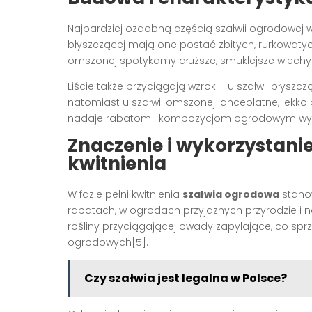
Najbardziej ozdobną częścią szałwii ogrodowej w 
błyszczącej mają one postać zbitych, rurkowat
omszonej spotykamy dłuższe, smuklejsze wiechy k
Liście także przyciągają wzrok – u szałwii błyszc
natomiast u szałwii omszonej lanceolatne, lekk
nadaje rabatom i kompozycjom ogrodowym wyraz
Znaczenie i wykorzystani
kwitnienia
W fazie pełni kwitnienia
szałwia ogrodowa
stanow
rabatach, w ogrodach przyjaznych przyrodzie i 
rośliny przyciągającej owady zapylające, co sp
ogrodowych
[5]
.
Czy szałwia jest legalna w Polsce?