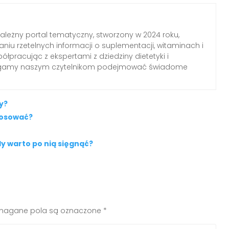
zależny portal tematyczny, stworzony w 2024 roku,
aniu rzetelnych informacji o suplementacji, witaminach i
łpracując z ekspertami z dziedziny dietetyki i
agamy naszym czytelnikom podejmować świadome
y?
stosować?
dy warto po nią sięgnąć?
agane pola są oznaczone
*