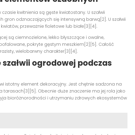
czasie kwitnienia są gęste kwiatostany. U szałwii
ych gron odznaczających się intensywną barwą
[2]
. U szałwii
wiatów, przeważnie fioletowe lub białe
[3][4]
.
zącej są ciemnozielone, lekko błyszczące i owalne,
o pofalowane, pokryte gęstym meszkiem
[2][5]
. Całość
isty, wielobarwny charakter
[3][4]
.
e szałwii ogrodowej podczas
i istotny element dekoracyjny. Jest chętnie sadzona na
na tarasach
[3][5]
. Obecnie duże znaczenie ma jej rola jako
rzyja bioróżnorodności i utrzymaniu zdrowych ekosystemów