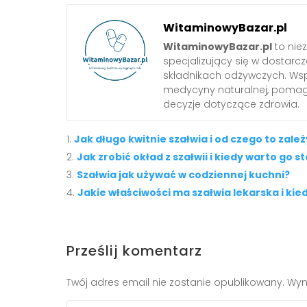
WitaminowyBazar.pl
WitaminowyBazar.pl
to nie
specjalizujący się w dostarcz
składnikach odżywczych. Wspó
medycyny naturalnej, pom
decyzje dotyczące zdrowia.
Jak długo kwitnie szałwia i od czego to zależ
Jak zrobić okład z szałwii i kiedy warto go 
Szałwia jak używać w codziennej kuchni?
Jakie właściwości ma szałwia lekarska i kie
Prześlij komentarz
Twój adres email nie zostanie opublikowany.
Wym