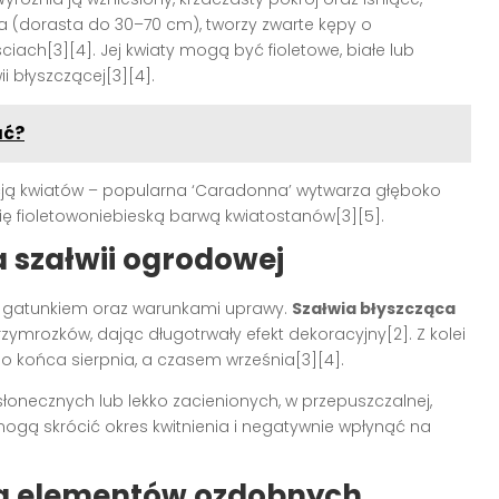
za (dorasta do 30–70 cm), tworzy zwarte kępy o
ściach
[3][4]
. Jej kwiaty mogą być fioletowe, białe lub
ii błyszczącej
[3][4]
.
ać?
cją kwiatów – popularna ‘Caradonna’ wytwarza głęboko
e się fioletowoniebieską barwą kwiatostanów
[3][5]
.
a szałwii ogrodowej
e z gatunkiem oraz warunkami uprawy.
Szałwia błyszcząca
rzymrozków, dając długotrwały efekt dekoracyjny
[2]
. Z kolei
o końca sierpnia, a czasem września
[3][4]
.
 słonecznych lub lekko zacienionych, w przepuszczalnej,
mogą skrócić okres kwitnienia i negatywnie wpłynąć na
ka elementów ozdobnych