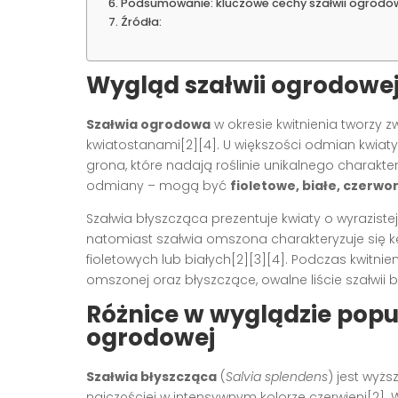
Podsumowanie: kluczowe cechy szałwii ogrodowe
Źródła:
Wygląd szałwii ogrodowej
Szałwia ogrodowa
w okresie kwitnienia tworzy z
kwiatostanami
[2][4]
. U większości odmian kwiat
grona, które nadają roślinie unikalnego charakte
odmiany – mogą być
fioletowe, białe, czerwo
Szałwia błyszcząca prezentuje kwiaty o wyraziste
natomiast szałwia omszona charakteryzuje się k
fioletowych lub białych
[2][3][4]
. Podczas kwitnie
omszonej oraz błyszczące, owalne liście szałwii 
Różnice w wyglądzie popu
ogrodowej
Szałwia błyszcząca
(
Salvia splendens
) jest wyżs
najczęściej w intensywnym kolorze czerwieni
[2]
. 