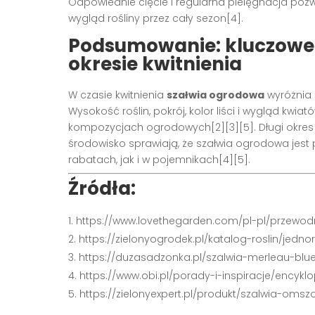
Odpowiednie cięcie i regularna pielęgnacja pozw
wygląd rośliny przez cały sezon
[4]
.
Podsumowanie: kluczowe 
okresie kwitnienia
W czasie kwitnienia
szałwia ogrodowa
wyróżnia 
Wysokość roślin, pokrój, kolor liści i wygląd kw
kompozycjach ogrodowych
[2][3][5]
. Długi okre
środowisko sprawiają, że szałwia ogrodowa jes
rabatach, jak i w pojemnikach
[4][5]
.
Źródła:
https://www.lovethegarden.com/pl-pl/przewod
https://zielonyogrodek.pl/katalog-roslin/jed
https://duzasadzonka.pl/szalwia-merleau-blu
https://www.obi.pl/porady-i-inspiracje/encykl
https://zielonyexpert.pl/produkt/szalwia-om