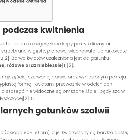
j w okresie kwitnienia
 podczas kwitnienia
warte lub lekko rozgałęzione kępy pokryte licznymi
y są zebrane w gęste, pionowe, wiechowate lub rurkowate
ru
[2]
. Barwa kwiatów uzależniona jest od gatunku i
ne, różowe oraz niebieskie
[1][2]
.
j, najczęściej czerwonej barwie oraz wzniesionym pokroju,
ępiastą formą i kwiatami przeważnie w odcieniach
nia szczególnie widoczne są omszone liście i pędy szałwii
błyszczącej
[2][5]
.
larnych gatunków szałwii
za (osiąga 80–150 cm), a jej kwiatostany są bardzo gęste,
Wyróżnia ją wzniesiony, krzaczasty pokrój oraz lśniące,