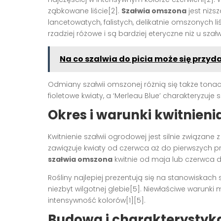
ząbkowane liście
[2]
.
Szałwia omszona
jest niżs
lancetowatych, falistych, delikatnie omszonych li
rzadziej różowe i są bardziej eteryczne niż u szałw
Na co szalwia do picia może się przyd
Odmiany szałwii omszonej różnią się także tona
fioletowe kwiaty, a ‘Merleau Blue’ charakteryzuj
Okres i warunki kwitnieni
Kwitnienie szałwii ogrodowej jest silnie związan
zawiązuje kwiaty od czerwca aż do pierwszych p
szałwia omszona
kwitnie od maja lub czerwca d
Rośliny najlepiej prezentują się na stanowiskach
niezbyt wilgotnej glebie
[5]
. Niewłaściwe warunki 
intensywność kolorów
[1][5]
.
Budowa i charakterysty