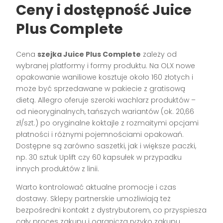
Ceny i dostępność Juice
Plus Complete
Cena
szejka Juice Plus Complete
zależy od
wybranej platformy i formy produktu. Na OLX nowe
opakowanie waniliowe kosztuje około 160 złotych i
może być sprzedawane w pakiecie z gratisową
dietą. Allegro oferuje szeroki wachlarz produktów –
od nieoryginalnych, tańszych wariantów (ok. 20,66
zł/szt.) po oryginalne koktajle z rozmaitymi opcjami
płatności i różnymi pojemnościami opakowań.
Dostępne są zarówno saszetki, jak i większe paczki,
np. 30 sztuk Uplift czy 60 kapsułek w przypadku
innych produktów z linii.
Warto kontrolować aktualne promocje i czas
dostawy. Sklepy partnerskie umożliwiają też
bezpośredni kontakt z dystrybutorem, co przyspiesza
cały proces zakupu i ogranicza ryzyko zakupu