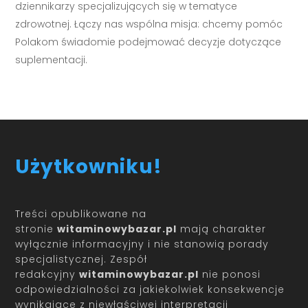
dziennikarzy specjalizujących się w tematyce
zdrowotnej. Łączy nas wspólna misja: chcemy pomóc
Polakom świadomie podejmować decyzje dotyczące
suplementacji.
Użytkowniku!
Treści opublikowane na
stronie
witaminowybazar.pl
mają charakter
wyłącznie informacyjny i nie stanowią porady
specjalistycznej. Zespół
redakcyjny
witaminowybazar.pl
nie ponosi
odpowiedzialności za jakiekolwiek konsekwencje
wynikające z niewłaściwej interpretacji