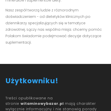
minerałów i suplementów diety.
Nasz zespół tworzą ludzie z różnorodnym
doświadczeniem - od dietetyków klinicznych po
dziennikarzy specjalizujących się w tematyce
zdrowotnej. Łączy nas wspólna misja: chcemy pomóc
Polakom świadomie podejmować decyzje dotyczące
suplementacji.
Użytkowniku!
Treści opublikowane na
stronie
witaminowybazar.pl
mają charakter
wyłącznie informacyjny i nie stanowią porady