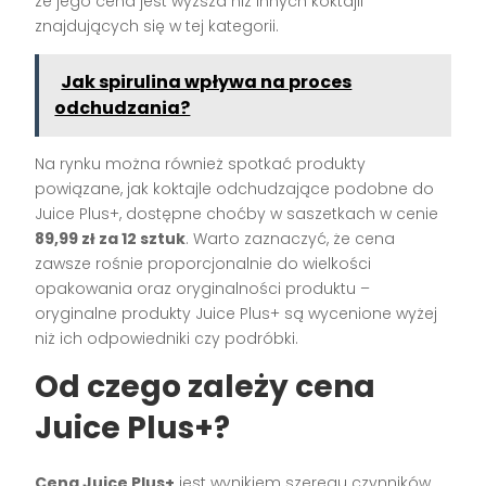
że jego cena jest wyższa niż innych koktajli
znajdujących się w tej kategorii.
Jak spirulina wpływa na proces
odchudzania?
Na rynku można również spotkać produkty
powiązane, jak koktajle odchudzające podobne do
Juice Plus+, dostępne choćby w saszetkach w cenie
89,99 zł za 12 sztuk
. Warto zaznaczyć, że cena
zawsze rośnie proporcjonalnie do wielkości
opakowania oraz oryginalności produktu –
oryginalne produkty Juice Plus+ są wycenione wyżej
niż ich odpowiedniki czy podróbki.
Od czego zależy cena
Juice Plus+?
Cena Juice Plus+
jest wynikiem szeregu czynników.