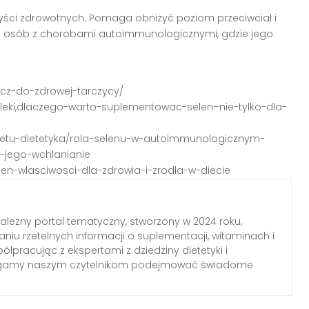
yści zdrowotnych. Pomaga obniżyć poziom przeciwciał i
 dla osób z chorobami autoimmunologicznymi, gdzie jego
lucz-do-zdrowej-tarczycy/
-leki,dlaczego-warto-suplementowac-selen–nie-tylko-dla-
inetu-dietetyka/rola-selenu-w-autoimmunologicznym-
-jego-wchlanianie
len-wlasciwosci-dla-zdrowia-i-zrodla-w-diecie
zależny portal tematyczny, stworzony w 2024 roku,
aniu rzetelnych informacji o suplementacji, witaminach i
łpracując z ekspertami z dziedziny dietetyki i
agamy naszym czytelnikom podejmować świadome