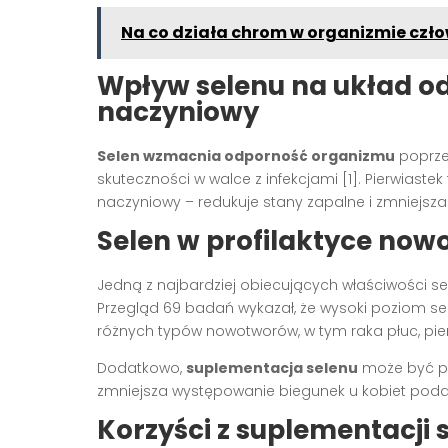
Na co działa chrom w organizmie czł
Wpływ selenu na układ o
naczyniowy
Selen wzmacnia odporność organizmu
poprzez
skuteczności w walce z infekcjami [1]. Pierwias
naczyniowy – redukuje stany zapalne i zmniejsza
Selen w profilaktyce now
Jedną z najbardziej obiecujących właściwości s
Przegląd 69 badań wykazał, że wysoki poziom sel
różnych typów nowotworów, w tym raka płuc, piers
Dodatkowo,
suplementacja selenu
może być p
zmniejsza występowanie biegunek u kobiet podd
Korzyści z suplementacji 