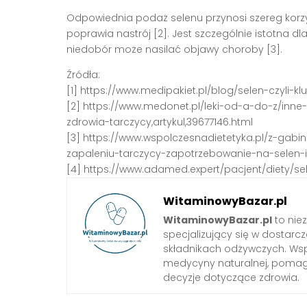
Odpowiednia podaż selenu przynosi szereg korz
poprawia nastrój [2]. Jest szczególnie istotna
niedobór może nasilać objawy choroby [3].
Źródła:
[1] https://www.medipakiet.pl/blog/selen-czyli-k
[2] https://www.medonet.pl/leki-od-a-do-z/inne
zdrowia-tarczycy,artykul,39677146.html
[3] https://www.wspolczesnadietetyka.pl/z-gab
zapaleniu-tarczycy-zapotrzebowanie-na-selen-i
[4] https://www.adamed.expert/pacjent/diety/se
WitaminowyBazar.pl
WitaminowyBazar.pl
to nie
specjalizujący się w dostarcz
składnikach odżywczych. Wspó
medycyny naturalnej, pom
decyzje dotyczące zdrowia.