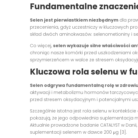
Fundamentalne znaczenie
Selen jest pierwiastkiem niezbędnym
dla praw
przecenienia, gdyż uczestniczy w kluczowych pro
skład dwóch aminokwasów: selenometioniny i se
Co więcej,
selen wykazuje silne właściwości a
chroniąc nasze komórki przed uszkodzeniami oks
sprzymierzeńcem w walce ze stresem oksydacyjny
Kluczowa rola selenu w f
Selen odgrywa fundamentalną rolę w zdrowiu
aktywacji i metabolizmu hormonów tarczycowych
przed stresem oksydacyjnym i potencjalnymi usz
Szczególnie istotna jest rola selenu w kontekś
pokazują, że jego odpowiednia suplementacja
Aktualnie prowadzone badanie CATALYST w Danii, 
suplementacji selenem w dawce 200 μg [3].