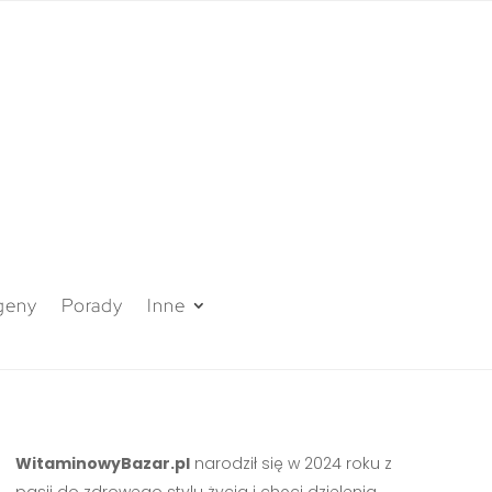
geny
Porady
Inne
WitaminowyBazar.pl
narodził się w 2024 roku z
pasji do zdrowego stylu życia i chęci dzielenia