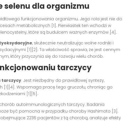
 selenu dla organizmu
idłowego funkcjonowania organizmu. Jego rola jest nie do
cesach metabolicznych [1]. Pierwiastek ten wchodzi w
lenocysteiny, które są budulcem ważnych enzymów [4].
ntyoksydacyjne
, skutecznie neutralizując wolne rodniki i
ydacyjnymi [1][2]. Ta właściwość sprawia, że jest cennym
m, który przyczynia się do rozwoju wielu chorób.
unkcjonowaniu tarczycy
 tarczycy
. Jest niezbędny do prawidłowej syntezy,
 [1][4]. Wspomaga pracę tego gruczołu, chroniąc go
kodzeniami [1][5].
cie chorób autoimmunologicznych tarczycy. Badania
 może być pomocna w przypadku choroby Hashimoto [3].
obejmujące 2236 pacjentów z tą chorobą, analizuje efekty