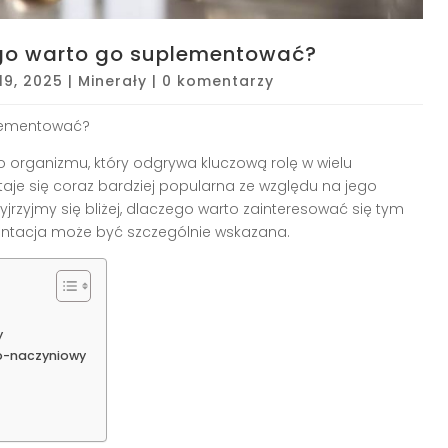
zego warto go suplementować?
 19, 2025
|
Minerały
|
0 komentarzy
plementować?
go organizmu, który odgrywa kluczową rolę w wielu
taje się coraz bardziej popularna ze względu na jego
yjrzyjmy się bliżej, dlaczego warto zainteresować się tym
mentacja może być szczególnie wskazana.
y
wo-naczyniowy