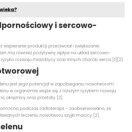
owieka?
dpornościowy i sercowo-
 wspieranie produkcji przeciwciał i zwiększanie
tek ten ma również pozytywny wpływ na układ sercowo-
 ryzyko rozwoju miażdżycy oraz innych chorób serca [1][2].
otworowej
elenu jest jego potencjał w zapobieganiu nowotworom.
enu w organizmie wiąże się z niższym ryzykiem rozwoju
i, okrężnicy oraz prostaty [2].
omocna podczas radioterapii – zaobserwowano, że
awanych leczeniu nowotworu szyjki macicy [2].
selenu