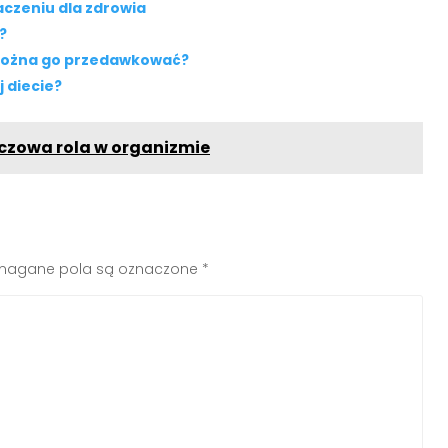
aczeniu dla zdrowia
?
y można go przedawkować?
 diecie?
uczowa rola w organizmie
agane pola są oznaczone
*