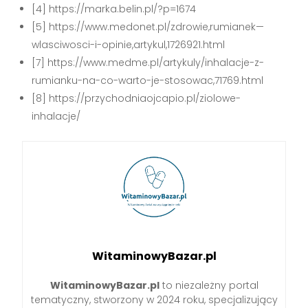
[4] https://marka.belin.pl/?p=1674
[5] https://www.medonet.pl/zdrowie,rumianek—
wlasciwosci-i-opinie,artykul,1726921.html
[7] https://www.medme.pl/artykuly/inhalacje-z-
rumianku-na-co-warto-je-stosowac,71769.html
[8] https://przychodniaojcapio.pl/ziolowe-
inhalacje/
WitaminowyBazar.pl
WitaminowyBazar.pl
to niezależny portal
tematyczny, stworzony w 2024 roku, specjalizujący