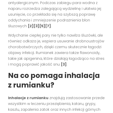
antyalergicznym. Podczas zabiegu para wodna z
naparu rozrzedza zalegającą wydzielinę i ułatwia jej
usunięcie, co przekłada się na szybszą poprawę
oddychania i zmniejszenie podrażnienia błon
śluzowych
[2][3][5][7]
.
Wdychanie ciepłej pary nie tylko nawilża śluzówki, ale
również odkaża je, wspiera usuwanie drobnoustrojów
chorobotwórczych, dzięki czemu skutecznie łagodzi
objawy infekcji. Rumianek zawiera także flawonoidy,
takie jak apigenina, które działają łagodząco na stres
i mogą poprawić jakość snu
[3]
.
Na co pomaga inhalacja
z rumianku?
Inhalacje z rumianku
znajdują zastosowanie przede
wszystkim w leczeniu przeziębienia, kataru, grypy,
kaszlu, zapalenia zatok oraz innych infekcji górnych