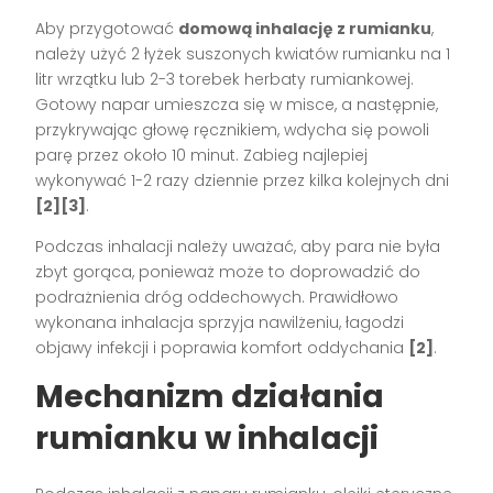
Aby przygotować
domową inhalację z rumianku
,
należy użyć 2 łyżek suszonych kwiatów rumianku na 1
litr wrzątku lub 2-3 torebek herbaty rumiankowej.
Gotowy napar umieszcza się w misce, a następnie,
przykrywając głowę ręcznikiem, wdycha się powoli
parę przez około 10 minut. Zabieg najlepiej
wykonywać 1-2 razy dziennie przez kilka kolejnych dni
[2][3]
.
Podczas inhalacji należy uważać, aby para nie była
zbyt gorąca, ponieważ może to doprowadzić do
podrażnienia dróg oddechowych. Prawidłowo
wykonana inhalacja sprzyja nawilżeniu, łagodzi
objawy infekcji i poprawia komfort oddychania
[2]
.
Mechanizm działania
rumianku w inhalacji