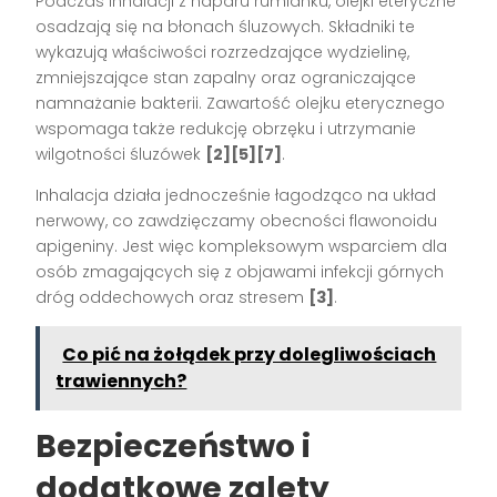
Podczas inhalacji z naparu rumianku, olejki eteryczne
osadzają się na błonach śluzowych. Składniki te
wykazują właściwości rozrzedzające wydzielinę,
zmniejszające stan zapalny oraz ograniczające
namnażanie bakterii. Zawartość olejku eterycznego
wspomaga także redukcję obrzęku i utrzymanie
wilgotności śluzówek
[2][5][7]
.
Inhalacja działa jednocześnie łagodząco na układ
nerwowy, co zawdzięczamy obecności flawonoidu
apigeniny. Jest więc kompleksowym wsparciem dla
osób zmagających się z objawami infekcji górnych
dróg oddechowych oraz stresem
[3]
.
Co pić na żołądek przy dolegliwościach
trawiennych?
Bezpieczeństwo i
dodatkowe zalety