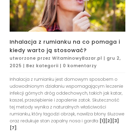
Inhalacja z rumianku na co pomaga i
kiedy warto ją stosować?
utworzone przez
WitaminowyBazar.pl
|
gru 2,
2025
|
Bez kategorii
|
0 komentarzy
Inhalacja z rumianku jest domowym sposobem o
udowodnionym działaniu wspomagającym leczenie
infekcji górnych dróg oddechowych, takich jak katar,
kaszel, przeziębienie i zapalenie zatok. Skuteczność
tej metody wynika z naturalnych właściwości
rumianku, który łagodzi obrzęk, nawilża błony śluzowe
oraz redukuje stan zapalny nosa i gardła
[1][2][3]
[7]
.