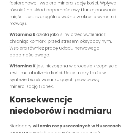
fosforanową i wspiera mineralizację kości. Wpływa
również na układ odpornościowy i funkcjonowanie
mięśni. Jest szczególnie ważna w okresie wzrostu i
rozwoju.
Witamina E
działa jako silny przeciwutleniacz,
chroniąc komórki przed stresem oksydacyjnym.
Wspiera również pracę układu nerwowego i
odpornościowego.
Witamina K
jest niezbędna w procesie krzepnięcia
krwi i metabolizmie kości. Uczestniczy także w
syntezie białek warunkujących prawidłową
mineralizację tkanek.
Konsekwencje
niedoborów i nadmiaru
Niedobory
witamin rozpuszczalnych w tłuszczach
mogą prowadzić do poważnych zaburzeń