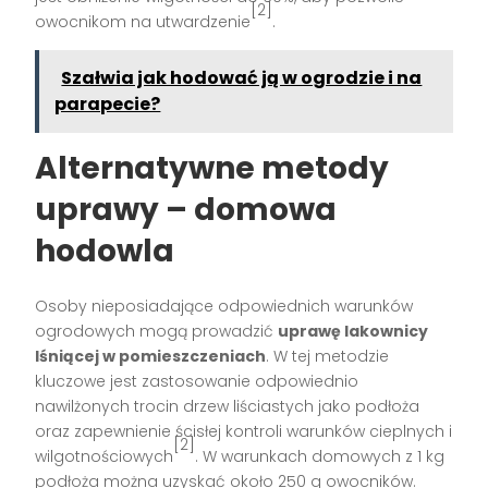
[2]
owocnikom na utwardzenie
.
Szałwia jak hodować ją w ogrodzie i na
parapecie?
Alternatywne metody
uprawy – domowa
hodowla
Osoby nieposiadające odpowiednich warunków
ogrodowych mogą prowadzić
uprawę lakownicy
lśniącej w pomieszczeniach
. W tej metodzie
kluczowe jest zastosowanie odpowiednio
nawilżonych trocin drzew liściastych jako podłoża
oraz zapewnienie ścisłej kontroli warunków cieplnych i
[2]
wilgotnościowych
. W warunkach domowych z 1 kg
podłoża można uzyskać około 250 g owocników.