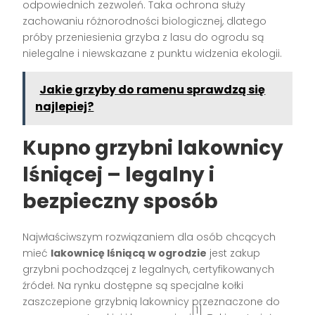
odpowiednich zezwoleń. Taka ochrona służy
zachowaniu różnorodności biologicznej, dlatego
próby przeniesienia grzyba z lasu do ogrodu są
nielegalne i niewskazane z punktu widzenia ekologii.
Jakie grzyby do ramenu sprawdzą się
najlepiej?
Kupno grzybni lakownicy
lśniącej – legalny i
bezpieczny sposób
Najwłaściwszym rozwiązaniem dla osób chcących
mieć
lakownicę lśniącą w ogrodzie
jest zakup
grzybni pochodzącej z legalnych, certyfikowanych
źródeł. Na rynku dostępne są specjalne kołki
zaszczepione grzybnią lakownicy przeznaczone do
[1]