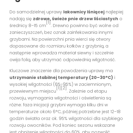
Do samodzielnej uprawy
lakownicy lśniącej
najlepiej
nadają się
zdrowe, świeże pnie drzew liściastych
o
[1]
średnicy 8–15 cm
. Drewno powinno być wolne od
zanieczyszczeń, bez oznak zainfekowania innymi
grzybami. Na powierzchni pnia wierci się otwory
dopasowane do rozmiaru kołków z grzybnią, a
następnie wprowadza materiał siewny i szczelnie
owija folią, aby utrzymać odpowiednią wilgotność.
Kluczowe znaczenie dla powodzenia uprawy ma
utrzymanie stabilnej temperatury (20–30°C)
i
wysokiej wilgotności (65–95%) w zaciemnionym,
[1][2]
przewiewnym miejscu
. Zależnie od etapu
rozwoju, wymagania wilgotności i oświetlenia są
różne: faza inicjacji grzybni wymaga kilku dni w
temperaturze około 6°C, później potrzebne jest 12–18
godzin światła oraz ok. 95% wilgotności dla szybkiego
rozwoju owocników. Pod koniec sezonu wskazane
jest obniżenie wilgotności do 60%, aby pozwolić