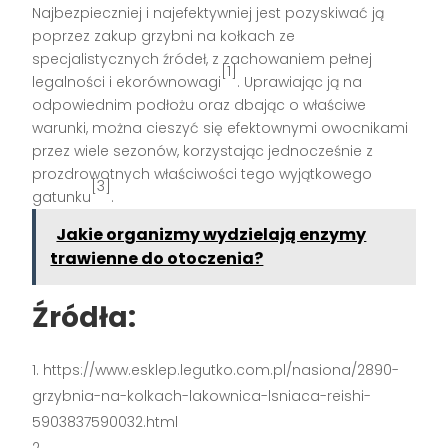
Najbezpieczniej i najefektywniej jest pozyskiwać ją
poprzez zakup grzybni na kołkach ze
specjalistycznych źródeł, z zachowaniem pełnej
[1]
legalności i ekorównowagi
. Uprawiając ją na
odpowiednim podłożu oraz dbając o właściwe
warunki, można cieszyć się efektownymi owocnikami
przez wiele sezonów, korzystając jednocześnie z
prozdrowotnych właściwości tego wyjątkowego
[3]
gatunku
.
Jakie organizmy wydzielają enzymy
trawienne do otoczenia?
Źródła:
https://www.esklep.legutko.com.pl/nasiona/2890-
grzybnia-na-kolkach-lakownica-lsniaca-reishi-
5903837590032.html