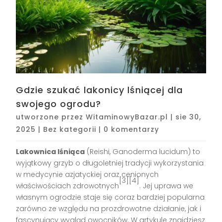
Gdzie szukać lakonicy lśniącej dla
swojego ogrodu?
utworzone przez
WitaminowyBazar.pl
|
sie 30,
2025
|
Bez kategorii
|
0 komentarzy
Lakownica lśniąca
(Reishi, Ganoderma lucidum) to
wyjątkowy grzyb o długoletniej tradycji wykorzystania
w medycynie azjatyckiej oraz cenionych
[3][4]
właściwościach zdrowotnych
. Jej uprawa we
własnym ogrodzie staje się coraz bardziej popularna
zarówno ze względu na prozdrowotne działanie, jak i
fascynujący wygląd owocników. W artykule znajdziesz