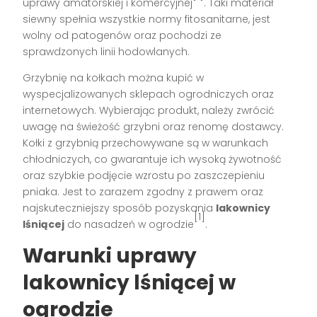
uprawy amatorskiej i komercyjnej
. Taki materiał
siewny spełnia wszystkie normy fitosanitarne, jest
wolny od patogenów oraz pochodzi ze
sprawdzonych linii hodowlanych.
Grzybnię na kołkach można kupić w
wyspecjalizowanych sklepach ogrodniczych oraz
internetowych. Wybierając produkt, należy zwrócić
uwagę na świeżość grzybni oraz renomę dostawcy.
Kołki z grzybnią przechowywane są w warunkach
chłodniczych, co gwarantuje ich wysoką żywotność
oraz szybkie podjęcie wzrostu po zaszczepieniu
pniaka. Jest to zarazem zgodny z prawem oraz
najskuteczniejszy sposób pozyskania
lakownicy
[1]
lśniącej
do nasadzeń w ogrodzie
.
Warunki uprawy
lakownicy lśniącej w
ogrodzie