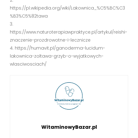
https://pl.wikipedia.org/wiki/Lakownica_%C5%BC%C3
%B3%C5%82tawa
https://www.naturoterapiawpraktyce.pl/artykul/reishi-
znaczenie-prozdrowotne-i-lecznicze
https://humavit.pl/ganoderma-lucidum-
lakownica-zoltawa-grzyb-o-wyjatkowych-
wlasciwosciach/
WitaminowyBazar.pl