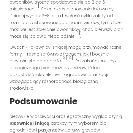
owocników można spodziewać się po 2 do 6
[1]
miesiącach
. Pełen okres plonowania lakownicy
lśniącej wynosi 3–8 lat, a trwałość cyklu zależy od
rozmiaru zastosowanego pnia: im większy, tym dłużej
możliwe jest zbieranie owocników, choć pierwszy plon
[1]
może się pojawić nieco później
.
Owocniki lakownicy lśniącej mogą przyjmować różne
formy – rosną zarówno z trzonem, jak i bocznie
[3][4]
przyrośnięte do podłoża
. Po zakończeniu cyklu
biologicznego pień można zutylizować lub
pozostawić jako element ogrodowej aranżacji,
wzbogacający różnorodność biologiczną
środowiska.
Podsumowanie
Niezwykłe właściwości oraz egzotyczny wygląd czynią
lakownicę lśniącą
atrakcyjnym wyborem dla
ogrodników i pasjonatów uprawy grzybów.