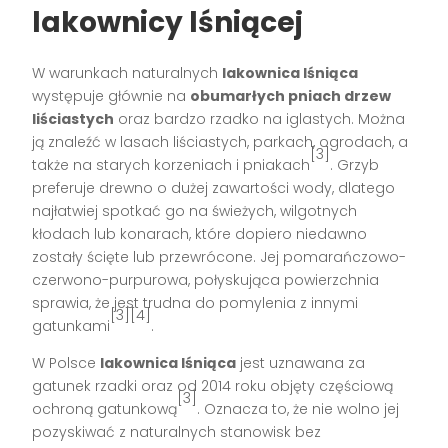
lakownicy lśniącej
W warunkach naturalnych
lakownica lśniąca
występuje głównie na
obumarłych pniach drzew
liściastych
oraz bardzo rzadko na iglastych. Można
ją znaleźć w lasach liściastych, parkach, ogrodach, a
[3]
także na starych korzeniach i pniakach
. Grzyb
preferuje drewno o dużej zawartości wody, dlatego
najłatwiej spotkać go na świeżych, wilgotnych
kłodach lub konarach, które dopiero niedawno
zostały ścięte lub przewrócone. Jej pomarańczowo-
czerwono-purpurowa, połyskująca powierzchnia
sprawia, że jest trudna do pomylenia z innymi
[3][4]
gatunkami
.
W Polsce
lakownica lśniąca
jest uznawana za
gatunek rzadki oraz od 2014 roku objęty częściową
[3]
ochroną gatunkową
. Oznacza to, że nie wolno jej
pozyskiwać z naturalnych stanowisk bez