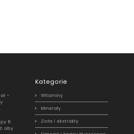
Kategorie
pał –
Witaminy
zy
Minerały
…
Zioła i ekstrakty
upy B
ć aby
Omega i kwasy tłuszczowe