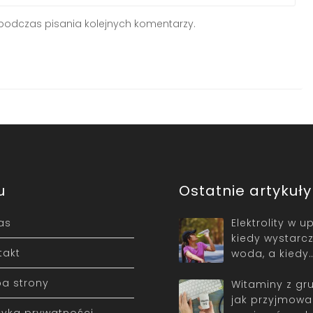
podczas pisania kolejnych komentarzy.
u
Ostatnie artykuły
as
Elektrolity w u
kiedy wystarc
takt
woda, a kiedy
a strony
Witaminy z gr
jak przyjmowa
ityka prywatności