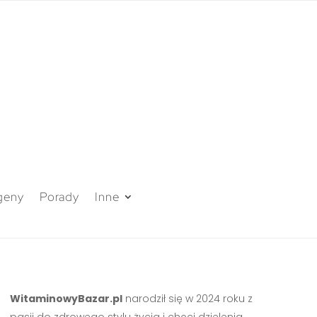
geny
Porady
Inne
WitaminowyBazar.pl
narodził się w 2024 roku z
pasji do zdrowego stylu życia i chęci dzielenia