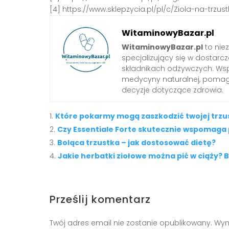
[4] https://www.sklepzycia.pl/pl/c/Ziola-na-trzus
WitaminowyBazar.pl
WitaminowyBazar.pl
to nie
specjalizujący się w dostarcz
składnikach odżywczych. Wspó
medycyny naturalnej, pom
decyzje dotyczące zdrowia.
Które pokarmy mogą zaszkodzić twojej trzu
Czy Essentiale Forte skutecznie wspomaga 
Boląca trzustka – jak dostosować dietę?
Jakie herbatki ziołowe można pić w ciąży?
Prześlij komentarz
Twój adres email nie zostanie opublikowany.
Wym