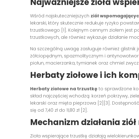
Najważniejsze zioła wspie
Wśród najskuteczniejszych
ziół wspomagającyc
lekarski, który skutecznie redukuje ryzyko powst
trzustkowego [1]. Kolejnym cennym ziołem jest p
trzustkowych, ale również wykazuje działanie moc
Na szczególną uwagę zasługuje również glistnik j
żółciopędnym, spazmolitycznym i antynowotworow
piołun, macierzanka, tymianek oraz chmiel zwycza
Herbaty ziołowe i ich ko
Herbaty ziołowe na trzustkę
to sprawdzone kom
skład najczęściej wchodzą: korzeń pokrzywy, ziele
lekarski oraz mięta pieprzowa [2][3]. Dostępność
się od 7,40 zł do 11,80 zł [2].
Mechanizm działania ziół 
Zioła wspierające trzustkę działają wielokierunk