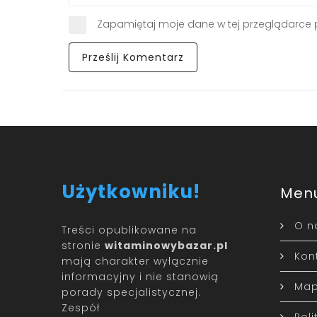
Zapamiętaj moje dane w tej przeglądarce 
Użytkowniku!
Men
O n
Treści opublikowane na
stronie
witaminowybazar.pl
Kon
mają charakter wyłącznie
informacyjny i nie stanowią
Map
porady specjalistycznej.
Zespół
Pol