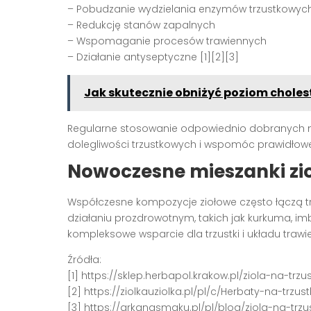
– Pobudzanie wydzielania enzymów trzustkowyc
– Redukcję stanów zapalnych
– Wspomaganie procesów trawiennych
– Działanie antyseptyczne [1][2][3]
Jak skutecznie obniżyć poziom choles
Regularne stosowanie odpowiednio dobranych n
dolegliwości trzustkowych i wspomóc prawidłowe
Nowoczesne mieszanki zi
Współczesne kompozycje ziołowe często łączą t
działaniu prozdrowotnym, takich jak kurkuma, im
kompleksowe wsparcie dla trzustki i układu traw
Źródła:
[1] https://sklep.herbapol.krakow.pl/ziola-na-trzu
[2] https://ziolkauziolka.pl/pl/c/Herbaty-na-trzus
[3] https://arkanasmaku.pl/pl/blog/ziola-na-trz