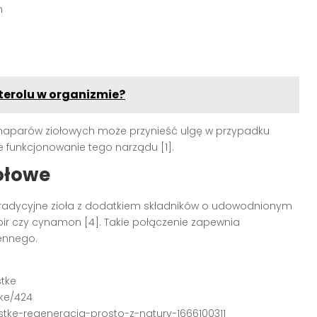
h
terolu w organizmie?
aparów ziołowych może przynieść ulgę w przypadku
 funkcjonowanie tego narządu [1].
ołowe
radycyjne zioła z dodatkiem składników o udowodnionym
bir czy cynamon [4]. Takie połączenie zapewnia
iennego.
stke
tke/424
ustke-regeneracja-prosto-z-natury-1666100311