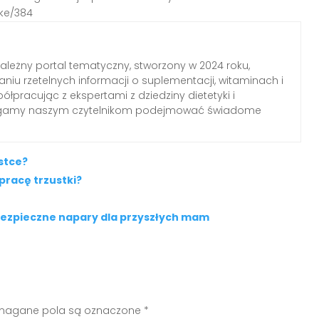
tke/384
zależny portal tematyczny, stworzony w 2024 roku,
aniu rzetelnych informacji o suplementacji, witaminach i
łpracując z ekspertami z dziedziny dietetyki i
agamy naszym czytelnikom podejmować świadome
stce?
pracę trzustki?
 Bezpieczne napary dla przyszłych mam
agane pola są oznaczone
*