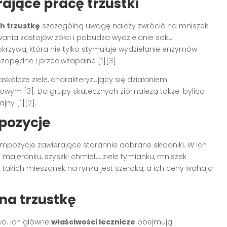
rające pracę trzustki
h trzustkę
szczególną uwagę należy zwrócić na mniszek
awania zastojów żółci i pobudza wydzielanie soku
okrzywa, która nie tylko stymuluje wydzielanie enzymów
zopędne i przeciwzapalne [1][3].
askółcze ziele, charakteryzujący się działaniem
ym [3]. Do grupy skutecznych ziół należą także: bylica
jny [1][2].
mpozycje
pozycje zawierające starannie dobrane składniki. W ich
 majeranku, szyszki chmielu, ziele tymianku, mniszek
 takich mieszanek na rynku jest szeroka, a ich ceny wahają
na trzustkę
owo. Ich główne
właściwości lecznicze
obejmują: