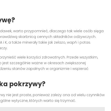
zywę?
awek, warto przypomnieć, dlaczego tak wiele osób sięga
t prawdziwą skarbnicą cennych składników odżywczych.
A i K, a także minerały takie jak żelazo, wapń i potas.
aczy.
zynieść wiele korzyści zdrowotnych. Przede wszystkim,
co jest szczególnie ważne w okresach zwiększonej
zeniu stanów zapalnych w organizmie i wspierać
wka pokrzywy?
ywy nie jest proste, ponieważ zależy ona od wielu czynników
ogólne wytyczne, których warto się trzymać.