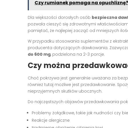
Czy rumianek pomaga na opuchliznę
Dla większości dorosłych osób
bezpieczna dawka
pozwala cieszyć się zdrowotnymi właściwościami
pamiętać, że najlepiej zacząć od mniejszych iloś
W przypadku stosowania suplementów z ekstrakte
producenta dotyczących dawkowania. Zazwycz
do 600 mg
, podzielona na 2-3 porcje.
Czy można przedawkowa
Choć pokrzywa jest generalnie uważana za bezpi
również tutaj możliwe jest przedawkowanie. Spo
nieprzyjemnych skutków ubocznych.
Do najczęstszych objawów przedawkowania pokr
Problemy żołądkowe, takie jak nudności czy b
Reakcje alergiczne
Nadmierne obniżenie ciśnienia krwi