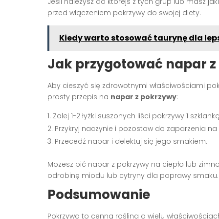
Jeśli należysz do którejś z tych grup lub masz jak
przed włączeniem pokrzywy do swojej diety.
Kiedy warto stosować taurynę dla lep
Jak przygotować napar z
Aby cieszyć się zdrowotnymi właściwościami pok
prosty przepis na
napar z pokrzywy
:
Zalej 1-2 łyżki suszonych liści pokrzywy 1 szklan
Przykryj naczynie i pozostaw do zaparzenia na 
Przecedź napar i delektuj się jego smakiem.
Możesz pić napar z pokrzywy na ciepło lub zimno,
odrobinę miodu lub cytryny dla poprawy smaku.
Podsumowanie
Pokrzywa to cenna roślina o wielu właściwościa