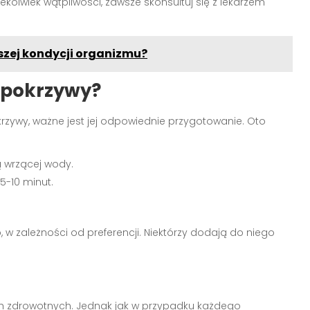
iekolwiek wątpliwości, zawsze skonsultuj się z lekarzem
szej kondycji organizmu?
 pokrzywy?
rzywy, ważne jest jej odpowiednie przygotowanie. Oto
ką wrzącej wody.
5-10 minut.
 w zależności od preferencji. Niektórzy dodają do niego
ch zdrowotnych. Jednak jak w przypadku każdego