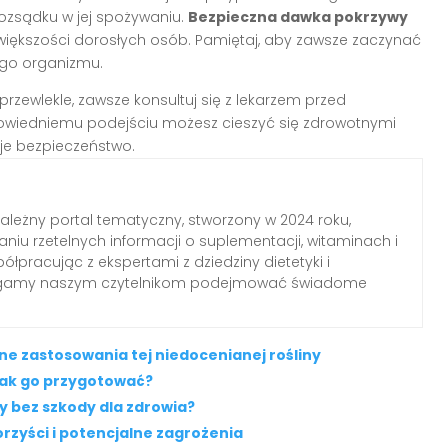
rozsądku w jej spożywaniu.
Bezpieczna dawka pokrzywy
większości dorosłych osób. Pamiętaj, aby zawsze zaczynać
ego organizmu.
 przewlekle, zawsze konsultuj się z lekarzem przed
powiedniemu podejściu możesz cieszyć się zdrowotnymi
oje bezpieczeństwo.
zależny portal tematyczny, stworzony w 2024 roku,
aniu rzetelnych informacji o suplementacji, witaminach i
łpracując z ekspertami z dziedziny dietetyki i
agamy naszym czytelnikom podejmować świadome
e zastosowania tej niedocenianej rośliny
jak go przygotować?
y bez szkody dla zdrowia?
orzyści i potencjalne zagrożenia