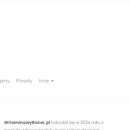
geny
Porady
Inne
WitaminowyBazar.pl
narodził się w 2024 roku z
pasji do zdrowego stylu życia i chęci dzielenia