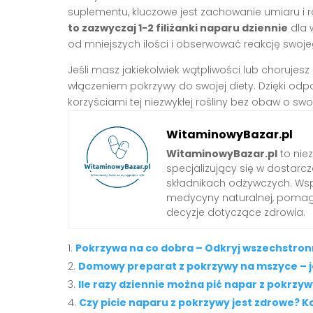
suplementu, kluczowe jest zachowanie umiaru i 
to zazwyczaj 1-2 filiżanki naparu dziennie
dla 
od mniejszych ilości i obserwować reakcję swoj
Jeśli masz jakiekolwiek wątpliwości lub chorujesz
włączeniem pokrzywy do swojej diety. Dzięki od
korzyściami tej niezwykłej rośliny bez obaw o sw
WitaminowyBazar.pl
WitaminowyBazar.pl
to nie
specjalizujący się w dostarcz
składnikach odżywczych. Wspó
medycyny naturalnej, pom
decyzje dotyczące zdrowia.
Pokrzywa na co dobra – Odkryj wszechstronn
Domowy preparat z pokrzywy na mszyce – 
Ile razy dziennie można pić napar z pokrzyw
Czy picie naparu z pokrzywy jest zdrowe? K