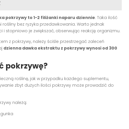
?
 pokrzywy to 1-2 filiżanki naparu dziennie
. Taka ilość
 rośliny bez ryzyka przedawkowania. Warto jednak
ci i stopniowo je zwiększać, obserwując reakcję organizmu.
m z pokrzywy, należy ściśle przestrzegać zaleceń
aj
dzienna dawka ekstraktu z pokrzywy wynosi od 300
ć pokrzywę?
eczną roślinę, jak w przypadku każdego suplementu,
żywanie zbyt dużych ilości pokrzywy może prowadzić do
zywy należą:
iegunka