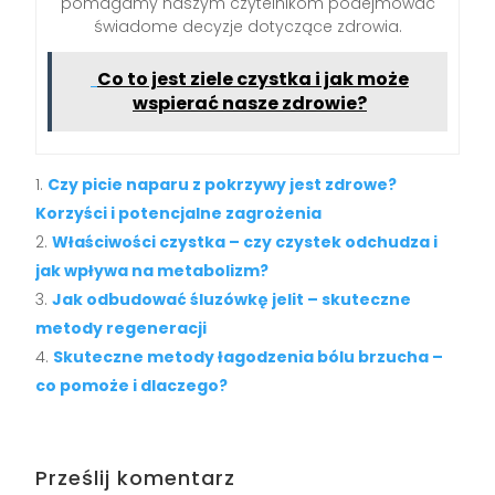
pomagamy naszym czytelnikom podejmować
świadome decyzje dotyczące zdrowia.
Co to jest ziele czystka i jak może
wspierać nasze zdrowie?
Czy picie naparu z pokrzywy jest zdrowe?
Korzyści i potencjalne zagrożenia
Właściwości czystka – czy czystek odchudza i
jak wpływa na metabolizm?
Jak odbudować śluzówkę jelit – skuteczne
metody regeneracji
Skuteczne metody łagodzenia bólu brzucha –
co pomoże i dlaczego?
Prześlij komentarz