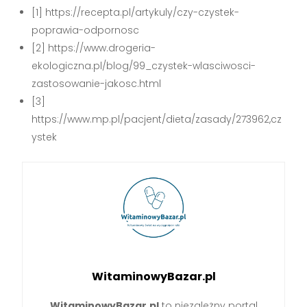
[1] https://recepta.pl/artykuly/czy-czystek-
poprawia-odpornosc
[2] https://www.drogeria-
ekologiczna.pl/blog/99_czystek-wlasciwosci-
zastosowanie-jakosc.html
[3]
https://www.mp.pl/pacjent/dieta/zasady/273962,cz
ystek
WitaminowyBazar.pl
WitaminowyBazar.pl
to niezależny portal