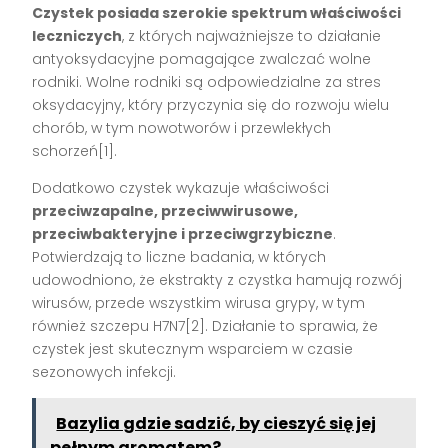
Czystek posiada szerokie spektrum właściwości
leczniczych
, z których najważniejsze to działanie
antyoksydacyjne pomagające zwalczać wolne
rodniki. Wolne rodniki są odpowiedzialne za stres
oksydacyjny, który przyczynia się do rozwoju wielu
chorób, w tym nowotworów i przewlekłych
schorzeń[1].
Dodatkowo czystek wykazuje właściwości
przeciwzapalne, przeciwwirusowe,
przeciwbakteryjne i przeciwgrzybiczne
.
Potwierdzają to liczne badania, w których
udowodniono, że ekstrakty z czystka hamują rozwój
wirusów, przede wszystkim wirusa grypy, w tym
również szczepu H7N7[2]. Działanie to sprawia, że
czystek jest skutecznym wsparciem w czasie
sezonowych infekcji.
Bazylia gdzie sadzić, by cieszyć się jej
pełnym aromatem?