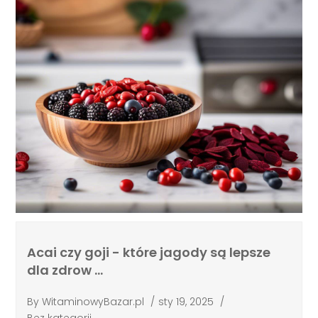
Acai czy goji - które jagody są lepsze
dla zdrow …
By
WitaminowyBazar.pl
/
sty 19, 2025
/
Bez kategorii