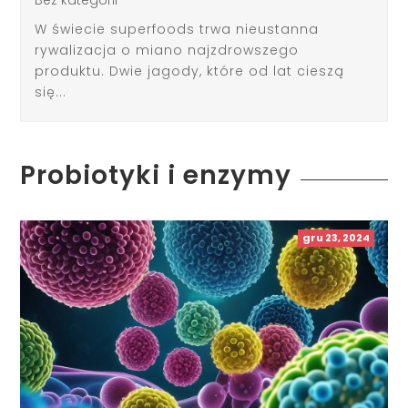
W świecie superfoods trwa nieustanna
rywalizacja o miano najzdrowszego
produktu. Dwie jagody, które od lat cieszą
się...
Probiotyki i enzymy
gru 23, 2024