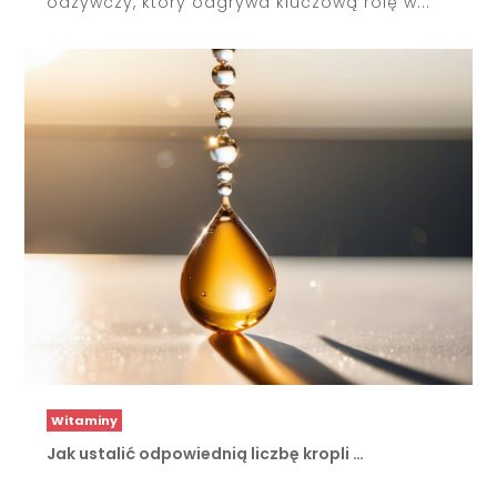
odżywczy, który odgrywa kluczową rolę w...
Witaminy
Jak ustalić odpowiednią liczbę kropli …