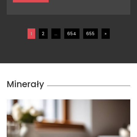
1
2
…
654
655
»
Minerały