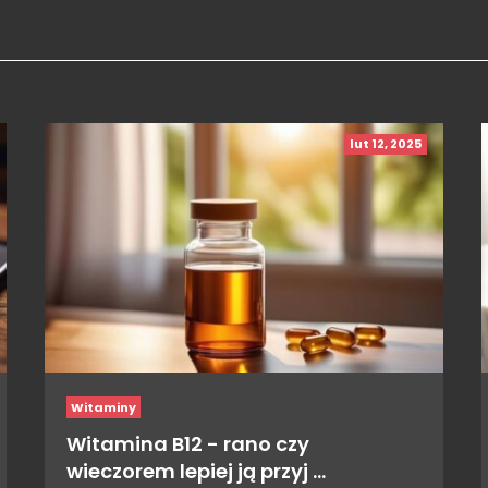
lut 12, 2025
Witaminy
Witamina B12 - rano czy
wieczorem lepiej ją przyj …