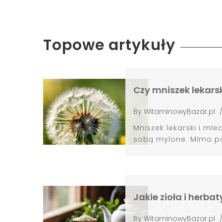
Topowe artykuły
Czy mniszek lekars
By
WitaminowyBazar.pl
Mniszek lekarski i mle
sobą mylone. Mimo p
Jakie zioła i herba
By
WitaminowyBazar.pl