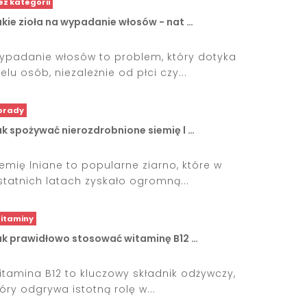
ez kategorii
kie zioła na wypadanie włosów - nat …
ypadanie włosów to problem, który dotyka
elu osób, niezależnie od płci czy...
orady
ak spożywać nierozdrobnione siemię l …
iemię lniane to popularne ziarno, które w
statnich latach zyskało ogromną...
itaminy
ak prawidłowo stosować witaminę B12 …
itamina B12 to kluczowy składnik odżywczy,
tóry odgrywa istotną rolę w...