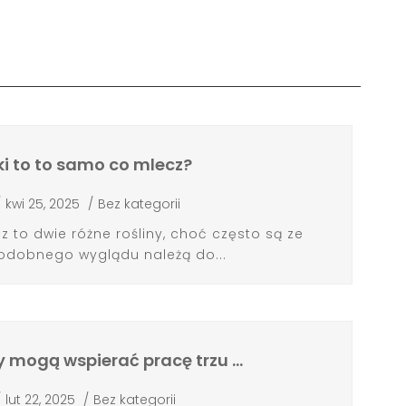
ki to to samo co mlecz?
/
kwi 25, 2025
/
Bez kategorii
cz to dwie różne rośliny, choć często są ze
odobnego wyglądu należą do...
ty mogą wspierać pracę trzu …
/
lut 22, 2025
/
Bez kategorii