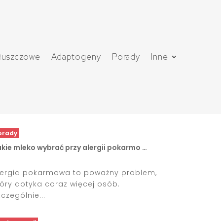
łuszczowe
Adaptogeny
Porady
Inne
orady
akie mleko wybrać przy alergii pokarmo …
lergia pokarmowa to poważny problem,
tóry dotyka coraz więcej osób.
zczególnie...