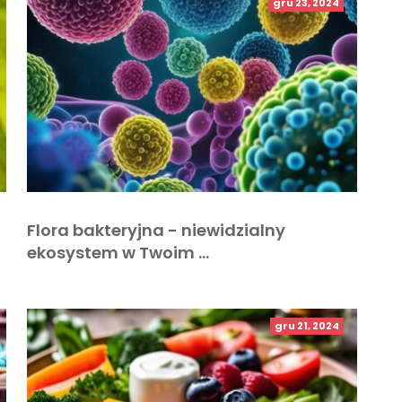
gru 23, 2024
Flora bakteryjna - niewidzialny
ekosystem w Twoim …
gru 21, 2024