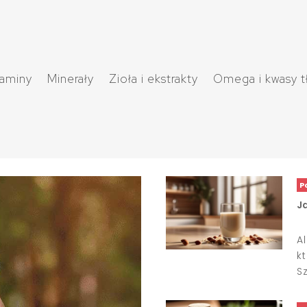
taminy
Minerały
Zioła i ekstrakty
Omega i kwasy t
P
J
A
k
S