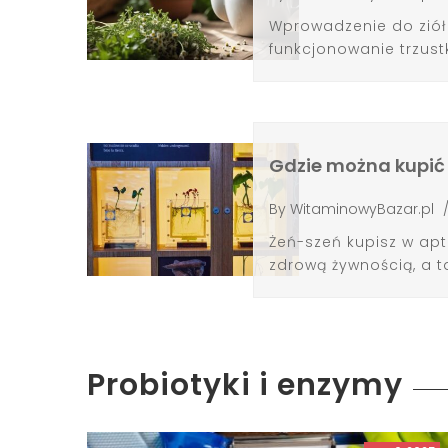
Wprowadzenie do ziół
funkcjonowanie trzustk
Gdzie można kupić 
By
WitaminowyBazar.pl
Żeń-szeń kupisz w apt
zdrową żywnością, a t
Probiotyki i enzymy