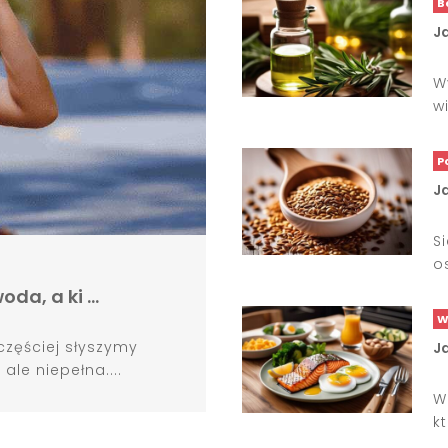
B
Ja
W
wi
P
J
S
o
woda, a ki …
W
częściej słyszymy
J
ale niepełna....
W
k