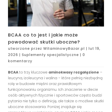
BCAA co to jest i jakie może
powodować skutki uboczne?
utworzone przez
WitaminowyBazar.pl
|
lut 19,
2026
|
Suplementy specjalistyczne
|
0
komentarzy
BCAA
to trzy kluczowe
aminokwasy rozgałęzione
–
leucyna, izoleucyna i walina – które pełnią niezbędną
rolę w budowie mięśni oraz prawidłowym
funkcjonowaniu organizmu. Ich znaczenie w diecie
osób aktywnych fizycznie i sportowców często budzi
pytania nie tylko o definicję, ale także o możliwe skutki
uboczne stosowania. Poniżej znajduje się