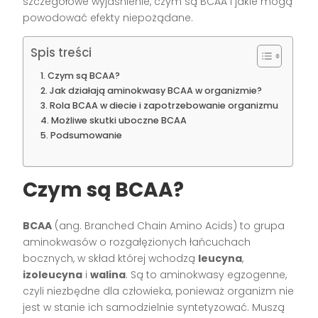
szczegółowe wyjaśnienie, czym są BCAA i jakie mogą
powodować efekty niepożądane.
Spis treści
Czym są BCAA?
Jak działają aminokwasy BCAA w organizmie?
Rola BCAA w diecie i zapotrzebowanie organizmu
Możliwe skutki uboczne BCAA
Podsumowanie
Czym są BCAA?
BCAA
(ang. Branched Chain Amino Acids) to grupa
aminokwasów o rozgałęzionych łańcuchach
bocznych, w skład której wchodzą
leucyna
,
izoleucyna
i
walina
. Są to aminokwasy egzogenne,
czyli niezbędne dla człowieka, ponieważ organizm nie
jest w stanie ich samodzielnie syntetyzować. Muszą