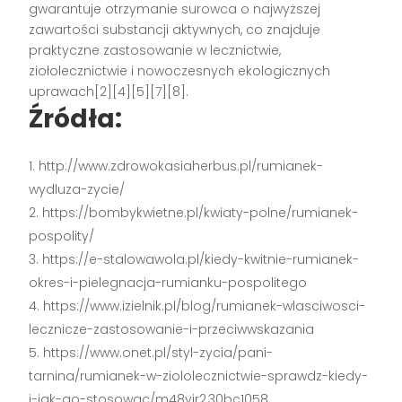
gwarantuje otrzymanie surowca o najwyższej
zawartości substancji aktywnych, co znajduje
praktyczne zastosowanie w lecznictwie,
ziołolecznictwie i nowoczesnych ekologicznych
uprawach[2][4][5][7][8].
Źródła:
http://www.zdrowokasiaherbus.pl/rumianek-
wydluza-zycie/
https://bombykwietne.pl/kwiaty-polne/rumianek-
pospolity/
https://e-stalowawola.pl/kiedy-kwitnie-rumianek-
okres-i-pielegnacja-rumianku-pospolitego
https://www.izielnik.pl/blog/rumianek-wlasciwosci-
lecznicze-zastosowanie-i-przeciwwskazania
https://www.onet.pl/styl-zycia/pani-
tarnina/rumianek-w-ziololecznictwie-sprawdz-kiedy-
i-jak-go-stosowac/m48yjr2,30bc1058