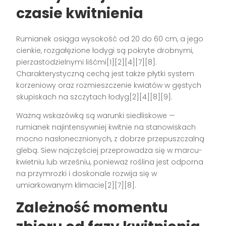
czasie kwitnienia
Rumianek osiąga wysokość od 20 do 60 cm, a jego
cienkie, rozgałęzione łodygi są pokryte drobnymi,
pierzastodzielnymi liśćmi[1][2][4][7][8].
Charakterystyczną cechą jest także płytki system
korzeniowy oraz rozmieszczenie kwiatów w gęstych
skupiskach na szczytach łodyg[2][4][8][9].
Ważną wskazówką są warunki siedliskowe —
rumianek najintensywniej kwitnie na stanowiskach
mocno nasłonecznionych, z dobrze przepuszczalną
glebą. Siew najczęściej przeprowadza się w marcu-
kwietniu lub wrześniu, ponieważ roślina jest odporna
na przymrozki i doskonale rozwija się w
umiarkowanym klimacie[2][7][8].
Zależność momentu