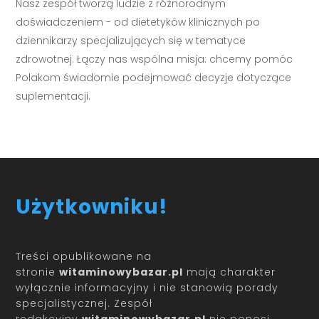
Nasz zespół tworzą ludzie z różnorodnym
doświadczeniem - od dietetyków klinicznych po
dziennikarzy specjalizujących się w tematyce
zdrowotnej. Łączy nas wspólna misja: chcemy pomóc
Polakom świadomie podejmować decyzje dotyczące
suplementacji.
Użytkowniku!
Treści opublikowane na
stronie
witaminowybazar.pl
mają charakter
wyłącznie informacyjny i nie stanowią porady
specjalistycznej. Zespół
redakcyjny
witaminowybazar.pl
nie ponosi