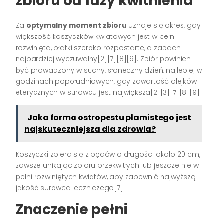
zbioru od fazy kwitnienia
Za
optymalny moment zbioru
uznaje się okres, gdy
większość koszyczków kwiatowych jest w pełni
rozwinięta, płatki szeroko rozpostarte, a zapach
najbardziej wyczuwalny[2][7][8][9]. Zbiór powinien
być prowadzony w suchy, słoneczny dzień, najlepiej w
godzinach popołudniowych, gdy zawartość olejków
eterycznych w surowcu jest największa[2][3][7][8][9].
Jaka forma ostropestu plamistego jest
najskuteczniejsza dla zdrowia?
Koszyczki zbiera się z pędów o długości około 20 cm,
zawsze unikając zbioru przekwitłych lub jeszcze nie w
pełni rozwiniętych kwiatów, aby zapewnić najwyższą
jakość surowca leczniczego[7].
Znaczenie pełni