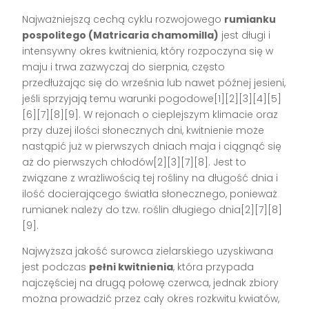
Najważniejszą cechą cyklu rozwojowego
rumianku
pospolitego (Matricaria chamomilla)
jest długi i
intensywny okres kwitnienia, który rozpoczyna się w
maju i trwa zazwyczaj do sierpnia, często
przedłużając się do września lub nawet późnej jesieni,
jeśli sprzyjają temu warunki pogodowe[1][2][3][4][5]
[6][7][8][9]. W rejonach o cieplejszym klimacie oraz
przy dużej ilości słonecznych dni, kwitnienie może
nastąpić już w pierwszych dniach maja i ciągnąć się
aż do pierwszych chłodów[2][3][7][8]. Jest to
związane z wrażliwością tej rośliny na długość dnia i
ilość docierającego światła słonecznego, ponieważ
rumianek należy do tzw. roślin długiego dnia[2][7][8]
[9].
Najwyższa jakość surowca zielarskiego uzyskiwana
jest podczas
pełni kwitnienia
, która przypada
najczęściej na drugą połowę czerwca, jednak zbiory
można prowadzić przez cały okres rozkwitu kwiatów,