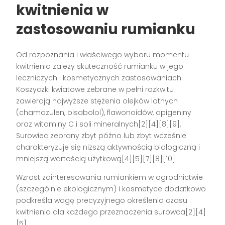
kwitnienia w
zastosowaniu rumianku
Od rozpoznania i właściwego wyboru momentu
kwitnienia zależy skuteczność rumianku w jego
leczniczych i kosmetycznych zastosowaniach.
Koszyczki kwiatowe zebrane w pełni rozkwitu
zawierają najwyższe stężenia olejków lotnych
(chamazulen, bisabolol), flawonoidów, apigeniny
oraz witaminy C i soli mineralnych[2][4][8][9].
Surowiec zebrany zbyt późno lub zbyt wcześnie
charakteryzuje się niższą aktywnością biologiczną i
mniejszą wartością użytkową[4][5][7][8][10].
Wzrost zainteresowania rumiankiem w ogrodnictwie
(szczególnie ekologicznym) i kosmetyce dodatkowo
podkreśla wagę precyzyjnego określenia czasu
kwitnienia dla każdego przeznaczenia surowca[2][4]
[5].