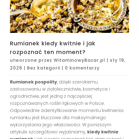
Rumianek kiedy kwitnie i jak
rozpoznać ten moment?
utworzone przez
WitaminowyBazar.pl
|
sty 19,
2026
|
Bez kategorii
|
0 komentarzy
Rumianek pospolity
, dzięki szerokiemu
zastosowaniu w ziołolecznictwie, kosmetyce i
ogrodnictwie, jest jedną z najczęściej
rozpoznawanych roślin łąkowych w Polsce.
Odpowiednie zidentyfikowanie momentu kwitnienia
rumianku jest kluczowe dla maksymalnego
wykorzystania jego właściwości. W poniższym
artykule szczegółowo wyjaśniamy,
kiedy kwitnie
rumianek
i jak pewnie rozpoznać ten etap rozwoju