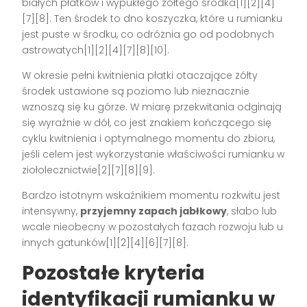
białych płatków i wypukłego żółtego środka[1][2][4]
[7][8]. Ten środek to dno koszyczka, które u rumianku
jest puste w środku, co odróżnia go od podobnych
astrowatych[1][2][4][7][8][10].
W okresie pełni kwitnienia płatki otaczające żółty
środek ustawione są poziomo lub nieznacznie
wznoszą się ku górze. W miarę przekwitania odginają
się wyraźnie w dół, co jest znakiem kończącego się
cyklu kwitnienia i optymalnego momentu do zbioru,
jeśli celem jest wykorzystanie właściwości rumianku w
ziołolecznictwie[2][7][8][9].
Bardzo istotnym wskaźnikiem momentu rozkwitu jest
intensywny,
przyjemny zapach jabłkowy
, słabo lub
wcale nieobecny w pozostałych fazach rozwoju lub u
innych gatunków[1][2][4][6][7][8].
Pozostałe kryteria
identyfikacji rumianku w