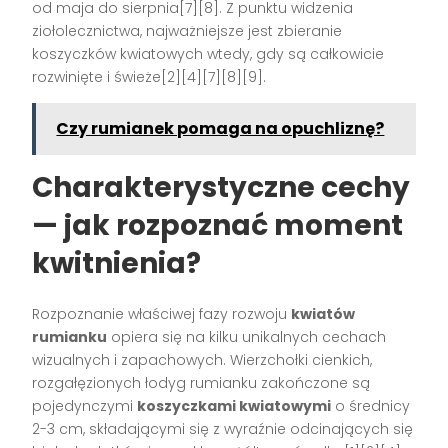
od maja do sierpnia[7][8]. Z punktu widzenia
ziołolecznictwa, najważniejsze jest zbieranie
koszyczków kwiatowych wtedy, gdy są całkowicie
rozwinięte i świeże[2][4][7][8][9].
Czy rumianek pomaga na opuchliznę?
Charakterystyczne cechy
— jak rozpoznać moment
kwitnienia?
Rozpoznanie właściwej fazy rozwoju
kwiatów
rumianku
opiera się na kilku unikalnych cechach
wizualnych i zapachowych. Wierzchołki cienkich,
rozgałęzionych łodyg rumianku zakończone są
pojedynczymi
koszyczkami kwiatowymi
o średnicy
2-3 cm, składającymi się z wyraźnie odcinających się