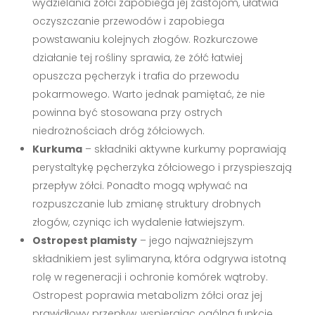
wydzielania żółci zapobiega jej zastojom, ułatwia
oczyszczanie przewodów i zapobiega
powstawaniu kolejnych złogów. Rozkurczowe
działanie tej rośliny sprawia, że żółć łatwiej
opuszcza pęcherzyk i trafia do przewodu
pokarmowego. Warto jednak pamiętać, że nie
powinna być stosowana przy ostrych
niedrożnościach dróg żółciowych.
Kurkuma
– składniki aktywne kurkumy poprawiają
perystaltykę pęcherzyka żółciowego i przyspieszają
przepływ żółci. Ponadto mogą wpływać na
rozpuszczanie lub zmianę struktury drobnych
złogów, czyniąc ich wydalenie łatwiejszym.
Ostropest plamisty
– jego najważniejszym
składnikiem jest sylimaryna, która odgrywa istotną
rolę w regeneracji i ochronie komórek wątroby.
Ostropest poprawia metabolizm żółci oraz jej
prawidłowy przepływ, wspierając ogólną funkcję