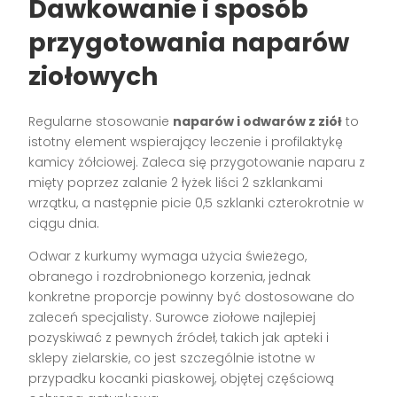
Dawkowanie i sposób
przygotowania naparów
ziołowych
Regularne stosowanie
naparów i odwarów z ziół
to
istotny element wspierający leczenie i profilaktykę
kamicy żółciowej. Zaleca się przygotowanie naparu z
mięty poprzez zalanie 2 łyżek liści 2 szklankami
wrzątku, a następnie picie 0,5 szklanki czterokrotnie w
ciągu dnia.
Odwar z kurkumy wymaga użycia świeżego,
obranego i rozdrobnionego korzenia, jednak
konkretne proporcje powinny być dostosowane do
zaleceń specjalisty. Surowce ziołowe najlepiej
pozyskiwać z pewnych źródeł, takich jak apteki i
sklepy zielarskie, co jest szczególnie istotne w
przypadku kocanki piaskowej, objętej częściową