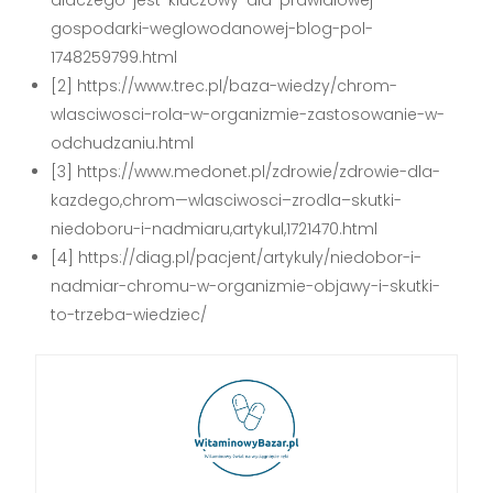
gospodarki-weglowodanowej-blog-pol-
1748259799.html
[2] https://www.trec.pl/baza-wiedzy/chrom-
wlasciwosci-rola-w-organizmie-zastosowanie-w-
odchudzaniu.html
[3] https://www.medonet.pl/zdrowie/zdrowie-dla-
kazdego,chrom—wlasciwosci–zrodla–skutki-
niedoboru-i-nadmiaru,artykul,1721470.html
[4] https://diag.pl/pacjent/artykuly/niedobor-i-
nadmiar-chromu-w-organizmie-objawy-i-skutki-
to-trzeba-wiedziec/