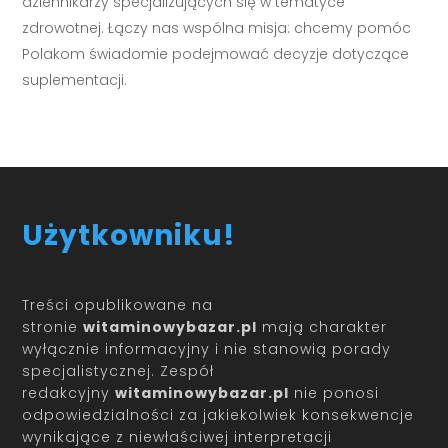
dziennikarzy specjalizujących się w tematyce
zdrowotnej. Łączy nas wspólna misja: chcemy pomóc
Polakom świadomie podejmować decyzje dotyczące
suplementacji.
Użytkowniku!
Treści opublikowane na
stronie
witaminowybazar.pl
mają charakter
wyłącznie informacyjny i nie stanowią porady
specjalistycznej. Zespół
redakcyjny
witaminowybazar.pl
nie ponosi
odpowiedzialności za jakiekolwiek konsekwencje
wynikające z niewłaściwej interpretacji