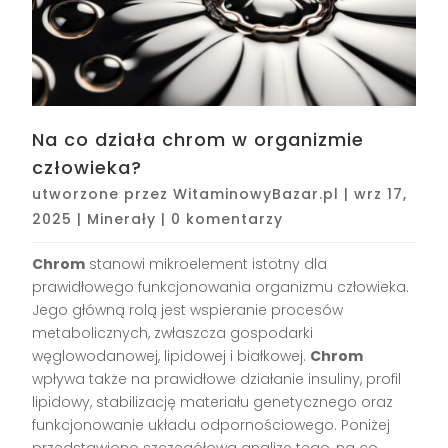
Na co działa chrom w organizmie
człowieka?
utworzone przez
WitaminowyBazar.pl
|
wrz 17,
2025
|
Minerały
|
0 komentarzy
Chrom
stanowi mikroelement istotny dla
prawidłowego funkcjonowania organizmu człowieka.
Jego główną rolą jest wspieranie procesów
metabolicznych, zwłaszcza gospodarki
węglowodanowej, lipidowej i białkowej.
Chrom
wpływa także na prawidłowe działanie insuliny, profil
lipidowy, stabilizację materiału genetycznego oraz
funkcjonowanie układu odpornościowego. Poniżej
przedstawiono szczegółową analizę tego, na co