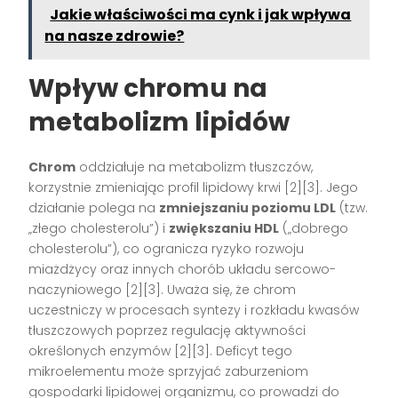
Jakie właściwości ma cynk i jak wpływa
na nasze zdrowie?
Wpływ chromu na
metabolizm lipidów
Chrom
oddziałuje na metabolizm tłuszczów,
korzystnie zmieniając profil lipidowy krwi [2][3]. Jego
działanie polega na
zmniejszaniu poziomu LDL
(tzw.
„złego cholesterolu”) i
zwiększaniu HDL
(„dobrego
cholesterolu”), co ogranicza ryzyko rozwoju
miażdżycy oraz innych chorób układu sercowo-
naczyniowego [2][3]. Uważa się, że chrom
uczestniczy w procesach syntezy i rozkładu kwasów
tłuszczowych poprzez regulację aktywności
określonych enzymów [2][3]. Deficyt tego
mikroelementu może sprzyjać zaburzeniom
gospodarki lipidowej organizmu, co prowadzi do