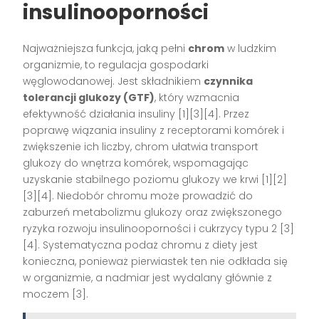
insulinooporności
Najważniejsza funkcja, jaką pełni
chrom
w ludzkim
organizmie, to regulacja gospodarki
węglowodanowej. Jest składnikiem
czynnika
tolerancji glukozy (GTF)
, który wzmacnia
efektywność działania insuliny [1][3][4]. Przez
poprawę wiązania insuliny z receptorami komórek i
zwiększenie ich liczby, chrom ułatwia transport
glukozy do wnętrza komórek, wspomagając
uzyskanie stabilnego poziomu glukozy we krwi [1][2]
[3][4]. Niedobór chromu może prowadzić do
zaburzeń metabolizmu glukozy oraz zwiększonego
ryzyka rozwoju insulinooporności i cukrzycy typu 2 [3]
[4]. Systematyczna podaż chromu z diety jest
konieczna, ponieważ pierwiastek ten nie odkłada się
w organizmie, a nadmiar jest wydalany głównie z
moczem [3].