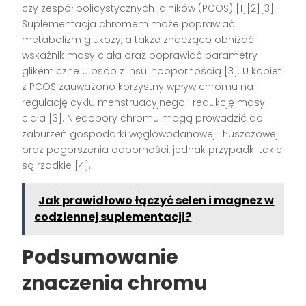
czy zespół policystycznych jajników (PCOS) [1][2][3].
Suplementacja chromem może poprawiać
metabolizm glukozy, a także znacząco obniżać
wskaźnik masy ciała oraz poprawiać parametry
glikemiczne u osób z insulinoopornością [3]. U kobiet
z PCOS zauważono korzystny wpływ chromu na
regulację cyklu menstruacyjnego i redukcję masy
ciała [3]. Niedobory chromu mogą prowadzić do
zaburzeń gospodarki węglowodanowej i tłuszczowej
oraz pogorszenia odporności, jednak przypadki takie
są rzadkie [4].
Jak prawidłowo łączyć selen i magnez w
codziennej suplementacji?
Podsumowanie
znaczenia chromu