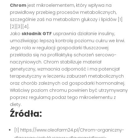
Chrom
jest mikroelementem, który wpływa na
prawidłowy przebieg procesów metabolicznych,
szczególnie zaś na metabolizm glukozy i lipidów [1]
[2][3][4].
Jako
składnik GTF
usprawnia działanie insuliny,
umożliwiając lepszą kontrolę poziomu cukru we krwi.
Jego rola w regulacji gospodarki tłuszczowej
przekłada się na profilaktykę schorzeń sercowo-
naczyniowych. Chrom stabilizuje materiał
genetyczny, wzmacnia odporność i ma potencjał
terapeutyczny w leczeniu zaburzeń metabolicznych
oraz chorób zależnych od gospodarki hormonalnej.
Właściwy poziom chromu powinien być utrzymywany
poprzez regularną podaż tego mikroelementu z
diety.
Źródła:
[1] https://www.oleofarm24.pl/Chrom-organiczny-
dlaczego-jest-kluczowy-dla-prawidlowej-