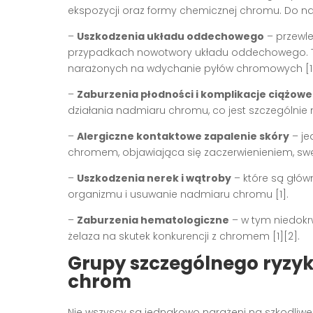
ekspozycji oraz formy chemicznej chromu. Do n
–
Uszkodzenia układu oddechowego
– przewle
przypadkach nowotwory układu oddechowego. 
narażonych na wdychanie pyłów chromowych [1
–
Zaburzenia płodności i komplikacje ciążowe
działania nadmiaru chromu, co jest szczególnie n
–
Alergiczne kontaktowe zapalenie skóry
– je
chromem, objawiająca się zaczerwienieniem, swę
–
Uszkodzenia nerek i wątroby
– które są głó
organizmu i usuwanie nadmiaru chromu [1].
–
Zaburzenia hematologiczne
– w tym niedok
żelaza na skutek konkurencji z chromem [1][2].
Grupy szczególnego ryzyk
chrom
Nie wszyscy są jednakowo narażeni na szkodliw