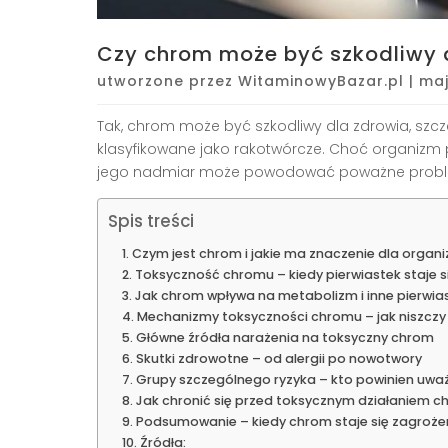
Czy chrom może być szkodliwy 
utworzone przez
WitaminowyBazar.pl
|
maj
Tak, chrom może być szkodliwy dla zdrowia, szcz
klasyfikowane jako rakotwórcze. Choć organizm po
jego nadmiar może powodować poważne problem
Spis treści
Czym jest chrom i jakie ma znaczenie dla organ
Toksyczność chromu – kiedy pierwiastek staje 
Jak chrom wpływa na metabolizm i inne pierwias
Mechanizmy toksyczności chromu – jak niszczy
Główne źródła narażenia na toksyczny chrom
Skutki zdrowotne – od alergii po nowotwory
Grupy szczególnego ryzyka – kto powinien uw
Jak chronić się przed toksycznym działaniem 
Podsumowanie – kiedy chrom staje się zagroż
Źródła: