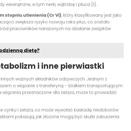
 wewnętrzne, w tym nerki, wątrobę i płuca [1].
 stopniu utlenienia (Cr VI)
, który klasyfikowany jest jako
ząco zwiększa ryzyko rozwoju raka płuc, co zostało
ród pracowników narażonych na działanie związków
codzienną dietę?
bolizm i inne pierwiastki
innych ważnych składników odżywczych. Jednym z
lazem o wiązanie z transferyną – białkiem transportującym
a wiązania przeznaczone dla żelaza, może to prowadzić
e cynku i żelaza, co może wywołać kaskadę niedoborów
astkami pokazują, jak złożone mogą być skutki zaburzenia