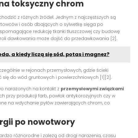
 na toksyczny chrom
hodzić z różnych źródeł. Jednym z najczęstszych są
ortowców i osób dbających o sylwetkę sięga po
wspomagające redukcję tkanki tłuszczowej czy budowę
roli dawkowania może dojść do przedawkowania [2].
oda, a kiedy liczą się sód, potas i magnez?
zczególnie w rejonach przemysłowych, gdzie ścieki
się do wód gruntowych i powierzchniowych [1][2].
wo narażonych na kontakt z
przemysłowymi związkami
h przy produkcji farb, powłok antykorozyjnych czy w
żone na wdychanie pyłów zawierających chrom, co
ergii po nowotwory
dzo różnorodne i zależą od drogi narażenia, czasu