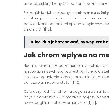
uszkadza skórę, błony śluzowe oraz ważne narządy
Szczególnie niebezpieczny jest
chrom na szóstym
substancja kancerogenna. Ta forma chromu znac
potwierdzone badaniami epidemiologicznymi wś
chromu VI [1][2].
Juice Plus jak stosować, by wspierać 
Jak chrom wpływa na meta
Nadmiar chromu zaburza normalny metabolizm 
najpoważniejszych skutków jest konkurencja z że
żelazo w organizmie. Gdy chrom zajmuje miejsc
do rozwoju niedokrwistości [1][2].
Co więcej, nadmiar chromu pogarsza wchłaniani
innych pierwiastków. Te interakcje między pierwi
równowagi mineralnej w organizmie [1][2].