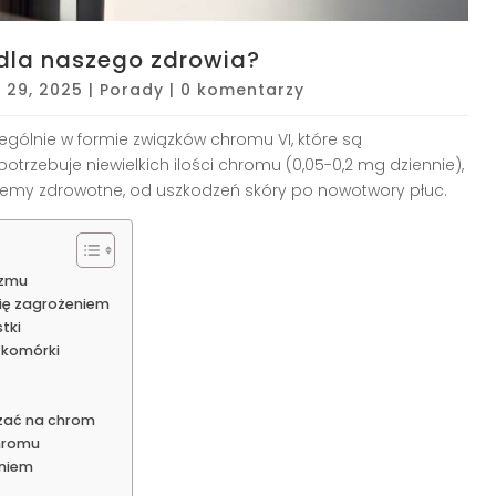
dla naszego zdrowia?
 29, 2025
|
Porady
|
0 komentarzy
ególnie w formie związków chromu VI, które są
trzebuje niewielkich ilości chromu (0,05-0,2 mg dziennie),
y zdrowotne, od uszkodzeń skóry po nowotwory płuc.
izmu
się zagrożeniem
tki
 komórki
ażać na chrom
chromu
eniem