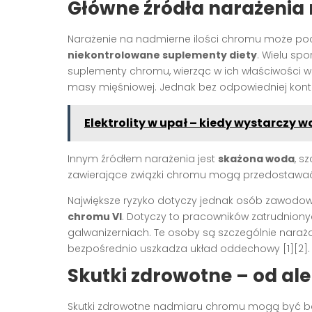
Główne źródła narażenia
Narażenie na nadmierne ilości chromu może poc
niekontrolowane suplementy diety
. Wielu sp
suplementy chromu, wierząc w ich właściwości 
masy mięśniowej. Jednak bez odpowiedniej kont
Elektrolity w upał – kiedy wystarczy w
Innym źródłem narażenia jest
skażona woda
, s
zawierające związki chromu mogą przedostawać 
Największe ryzyko dotyczy jednak osób zawodo
chromu VI
. Dotyczy to pracowników zatrudnionyc
galwanizerniach. Te osoby są szczególnie nara
bezpośrednio uszkadza układ oddechowy [1][2].
Skutki zdrowotne – od al
Skutki zdrowotne nadmiaru chromu mogą być bar