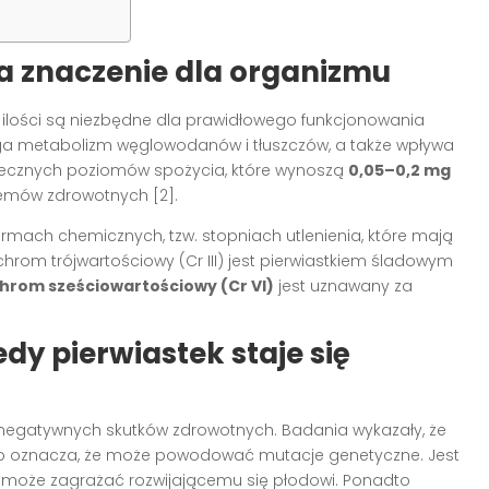
ma znaczenie dla organizmu
e ilości są niezbędne dla prawidłowego funkcjonowania
metabolizm węglowodanów i tłuszczów, a także wpływa
zpiecznych poziomów spożycia, które wynoszą
0,05–0,2 mg
emów zdrowotnych [2].
rmach chemicznych, tzw. stopniach utlenienia, które mają
rom trójwartościowy (Cr III) jest pierwiastkiem śladowym
hrom sześciowartościowy (Cr VI)
jest uznawany za
y pierwiastek staje się
negatywnych skutków zdrowotnych. Badania wykazały, że
o oznacza, że może powodować mutacje genetyczne. Jest
o może zagrażać rozwijającemu się płodowi. Ponadto