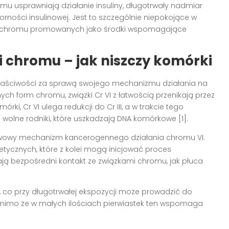
omu usprawniają działanie insuliny, długotrwały nadmiar
ności insulinowej. Jest to szczególnie niepokojące w
w chromu promowanych jako środki wspomagające
 chromu – jak niszczy komórki
właściwości za sprawą swojego mechanizmu działania na
h form chromu, związki Cr VI z łatwością przenikają przez
ki, Cr VI ulega redukcji do Cr III, a w trakcie tego
wolne rodniki, które uszkadzają DNA komórkowe [1].
awowy mechanizm kancerogennego działania chromu VI.
ycznych, które z kolei mogą inicjować proces
ają bezpośredni kontakt ze związkami chromu, jak płuca
, co przy długotrwałej ekspozycji może prowadzić do
 mimo że w małych ilościach pierwiastek ten wspomaga