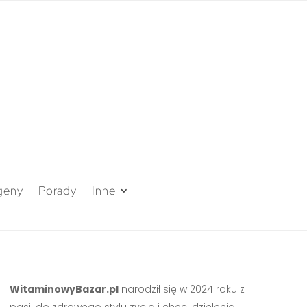
geny
Porady
Inne
WitaminowyBazar.pl
narodził się w 2024 roku z
pasji do zdrowego stylu życia i chęci dzielenia