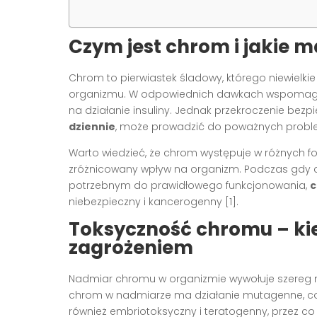
Czym jest chrom i jakie 
Chrom to pierwiastek śladowy, którego niewielki
organizmu. W odpowiednich dawkach wspomaga 
na działanie insuliny. Jednak przekroczenie be
dziennie
, może prowadzić do poważnych probl
Warto wiedzieć, że chrom występuje w różnych fo
zróżnicowany wpływ na organizm. Podczas gdy ch
potrzebnym do prawidłowego funkcjonowania,
c
niebezpieczny i kancerogenny [1].
Toksyczność chromu – kied
zagrożeniem
Nadmiar chromu w organizmie wywołuje szereg 
chrom w nadmiarze ma działanie mutagenne, c
również embriotoksyczny i teratogenny, przez c