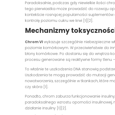
Paradoksalnie, podczas gdy niewielkie ilości chr
tego pierwiastka może prowadzić do rozwoju opor
kontekście rosnącej popularności suplementó
kontrolę poziomu cukru we krwi [1][2].
Mechanizmy toksyczności
Chrom VI
wykazuje szczególnie niebezpieczne 
poziomie komórkowym. W przeciwieństwie do innyc
błony komórkowe. Po dostaniu się do wnętrza komór
procesu generowane są reaktywne formy tlenu – 
To właśnie te uszkodzenia DNA stanowią podst
Uszkodzenia te mogą prowadzić do mutacji genet
nowotworzenia, szczególnie w tkankach, które m
czy skóra [1].
Ponadto, chrom zaburza funkcjonowanie insuliny
paradoksalnego wzrostu oporności insulinowej,
działanie insuliny [1][2].