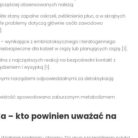
ajczęściej obserwowanych należą:
kłe stany zapalne oskrzeli, zwłóknienia płuc, a w skrajnych
Te problemy dotyczą głównie osób zawodowo
].
– wynikające z embriotoksycznego i teratogennego
iebezpieczne dla kobiet w ciąży lub planujących ciążę [1].
dna z najczęstszych reakcji na bezpośredni kontakt z
dzeniem i wysypką [1].
wnymi narządami odpowiedzialnymi za detoksykację
rwistość spowodowana zaburzonym metabolizmem
a – kto powinien uważać na
e działanie nadmiaru chromu. Do grup szczególnego ryzyka