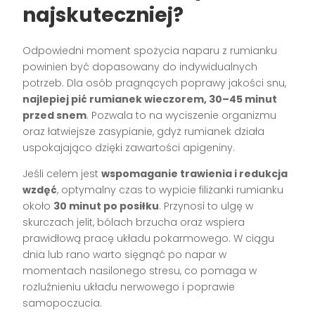
najskuteczniej?
Odpowiedni moment spożycia naparu z rumianku
powinien być dopasowany do indywidualnych
potrzeb. Dla osób pragnących poprawy jakości snu,
najlepiej pić rumianek wieczorem, 30–45 minut
przed snem
. Pozwala to na wyciszenie organizmu
oraz łatwiejsze zasypianie, gdyż rumianek działa
uspokajająco dzięki zawartości apigeniny.
Jeśli celem jest
wspomaganie trawienia i redukcja
wzdęć
, optymalny czas to wypicie filiżanki rumianku
około
30 minut po posiłku
. Przynosi to ulgę w
skurczach jelit, bólach brzucha oraz wspiera
prawidłową pracę układu pokarmowego. W ciągu
dnia lub rano warto sięgnąć po napar w
momentach nasilonego stresu, co pomaga w
rozluźnieniu układu nerwowego i poprawie
samopoczucia.