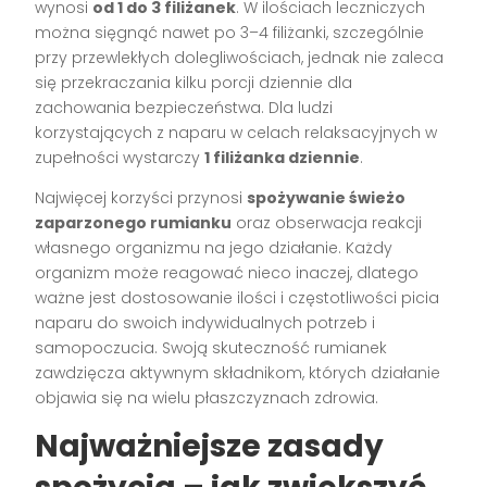
wynosi
od 1 do 3 filiżanek
. W ilościach leczniczych
można sięgnąć nawet po 3–4 filiżanki, szczególnie
przy przewlekłych dolegliwościach, jednak nie zaleca
się przekraczania kilku porcji dziennie dla
zachowania bezpieczeństwa. Dla ludzi
korzystających z naparu w celach relaksacyjnych w
zupełności wystarczy
1 filiżanka dziennie
.
Najwięcej korzyści przynosi
spożywanie świeżo
zaparzonego rumianku
oraz obserwacja reakcji
własnego organizmu na jego działanie. Każdy
organizm może reagować nieco inaczej, dlatego
ważne jest dostosowanie ilości i częstotliwości picia
naparu do swoich indywidualnych potrzeb i
samopoczucia. Swoją skuteczność rumianek
zawdzięcza aktywnym składnikom, których działanie
objawia się na wielu płaszczyznach zdrowia.
Najważniejsze zasady