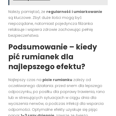
Należy pamiętać, że
regularność i umiarkowanie
są kluczowe. Zbyt duże ilości mogą być
niepożądane, natomiast pojedyncza filiżanka
relaksuje i wspiera zdrowie zachowując pełnię
bezpieczeństwa.
Podsumowanie – kiedy
pić rumianek dla
najlepszego efektu?
Najlepszy czas na
picie rumianku
zależy od
oczekiwanego działania: przed snem dla lepszego
odpoczynku, po posiłku dla poprawy trawienia, rano
lub w stresujących sytuacjach w ciągu dnia dla
wyciszenia nerwów, a podczas infekcji dla wsparcia
odporności. Optymalne efekty uzyskuje się pijąc
napar
1–3 razy dziennie
, zawsze ze świeżo