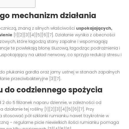
ego mechanizm działania
eczniczą, znaną z silnych właściwości
uspokajających,
wienie
[1][2][3][4][5][6][7]. Działanie wynika z obecności
luzowych, które łagodzą stany zapalne i wspomagają
je te powlekają błonę śluzową, łagodząc podrażnienia i
spokajający na układ nerwowy, co sprzyja redukcji stresu i
o płukania gardła oraz jamy ustnej w stanach zapalnych
łanie przeciwbakteryjne [3][7].
u do codziennego spożycia
 2 do 5 filiżanek naparu dziennie, w zależności od
ziałanie tej rośliny [1][2][3][4][5][6][7]. Przy
tosować pół szklanki rumianku nawet trzykrotnie w
czną – regularne picie niewielkich ilości rumianku pomaga
 na kilku poziomach [3][4][5][6].