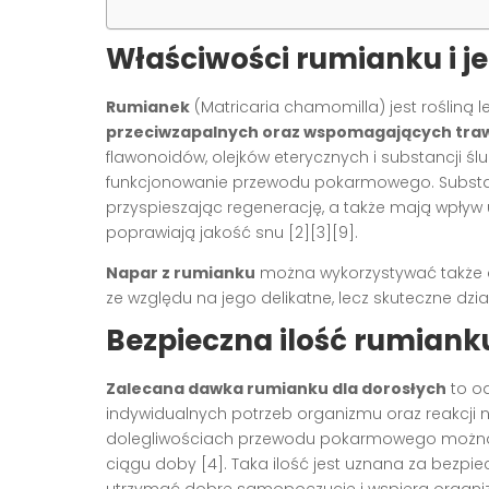
Właściwości rumianku i j
Rumianek
(Matricaria chamomilla) jest rośliną l
przeciwzapalnych oraz wspomagających tra
flawonoidów, olejków eterycznych i substancji ś
funkcjonowanie przewodu pokarmowego. Substanc
przyspieszając regenerację, a także mają wpływ u
poprawiają jakość snu [2][3][9].
Napar z rumianku
można wykorzystywać także d
ze względu na jego delikatne, lecz skuteczne dzia
Bezpieczna ilość rumiank
Zalecana dawka rumianku dla dorosłych
to od
indywidualnych potrzeb organizmu oraz reakcji na d
dolegliwościach przewodu pokarmowego można s
ciągu doby [4]. Taka ilość jest uznana za bezpie
utrzymać dobre samopoczucie i wspiera organizm