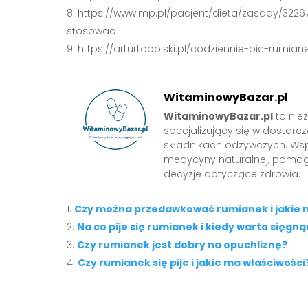
https://www.mp.pl/pacjent/dieta/zasady/32267
stosowac
https://arturtopolski.pl/codziennie-pic-rumian
WitaminowyBazar.pl
WitaminowyBazar.pl
to nie
specjalizujący się w dostarcz
składnikach odżywczych. Wspó
medycyny naturalnej, pom
decyzje dotyczące zdrowia.
Czy można przedawkować rumianek i jakie 
Na co pije się rumianek i kiedy warto sięgn
Czy rumianek jest dobry na opuchliznę?
Czy rumianek się pije i jakie ma właściwości