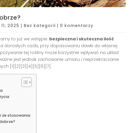
dobrze?
 11, 2025
|
Bez kategorii
|
0 komentarzy
amy to już we wstępie:
bezpieczna i skuteczna ilość
a dorosłych osób, przy dopasowaniu dawki do własnej
spożywanie tej rośliny może korzystnie wpływać na układ
ważne jest jednak zachowanie umiaru i nieprzekraczanie
ch [1][2][3][4][5][6][7].
ia
życia
i ze stosowania
 dobrze?