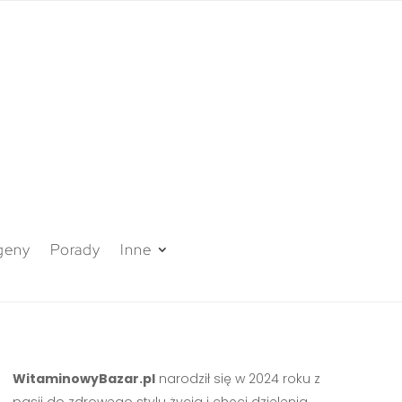
geny
Porady
Inne
WitaminowyBazar.pl
narodził się w 2024 roku z
pasji do zdrowego stylu życia i chęci dzielenia