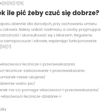
][5][6][7][9].
ile pić żeby czuć się dobrze?
 naparu dziennie dla dorosłych, przy zachowaniu umiaru
anu zdrowia. Należy unikać nadmiaru, a osoby przyjmujące
strożność i skonsultować się z lekarzem. Regularne,
na samopoczucie i zdrowie, wspierając funkcjonowanie
[6][7].
wlasciwosci-lecznicze-i-przeciwwskazania
osci-lecznicze-zastosowanie-i-przeciwwskazania
/rumianek-niesie-ukojenie/
dziennie-warto-pic/
ianek-na-co-pomaga-wlasciwosci-i-przeciwwskazania/
wlasciwosci-lecznicze-dzialanie-i-
lity