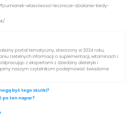
5,rumianek-wlasciwosci-lecznicze-dzialanie-kiedy-
ek/
zależny portal tematyczny, stworzony w 2024 roku,
aniu rzetelnych informacji o suplementacji, witaminach i
łpracując z ekspertami z dziedziny dietetyki i
agamy naszym czytelnikom podejmować świadome
mogą być tego skutki?
ąć po ten napar?
?