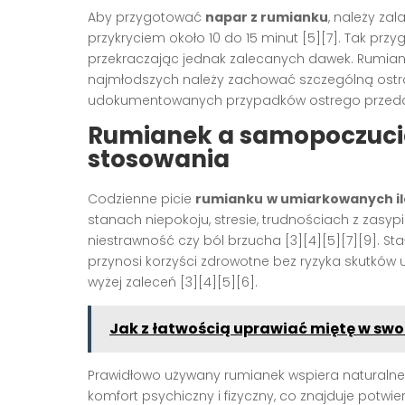
Aby przygotować
napar z rumianku
, należy zal
przykryciem około 10 do 15 minut [5][7]. Tak pr
przekraczając jednak zalecanych dawek. Rumiane
najmłodszych należy zachować szczególną ostro
udokumentowanych przypadków ostrego przedaw
Rumianek a samopoczucie 
stosowania
Codzienne picie
rumianku
w umiarkowanych il
stanach niepokoju, stresie, trudnościach z zasypi
niestrawność czy ból brzucha [3][4][5][7][9]. Sta
przynosi korzyści zdrowotne bez ryzyka skutkó
wyżej zaleceń [3][4][5][6].
Jak z łatwością uprawiać miętę w sw
Prawidłowo używany rumianek wspiera naturaln
komfort psychiczny i fizyczny, co znajduje potw