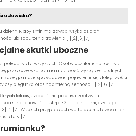
środowisku?
 dziennie, aby zminimalizować ryzyko działań
ność lub zaburzenia trawienia [1][2][6][7].
cjalne skutki uboczne
st polecany dla wszystkich. Osoby uczulone na rośliny z
tego zioła, ze względu na możliwość wystąpienia silnych
umiankowego może spowodować pojawienie się dolegliwości
ty czy biegunka oraz nadmierną senność [1][2][6][7].
tórych leków
, szczególnie przeciwkrzepliwych,
leca się zachować odstęp 1-2 godzin pomiędzy jego
3][4][7]. W takich przypadkach warto skonsultować się z
ej diety [7].
 rumianku?