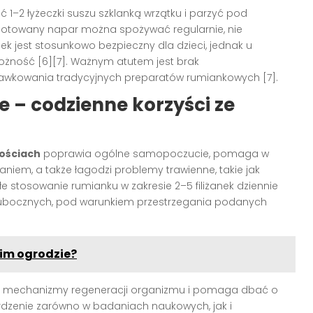
ać 1–2 łyżeczki suszu szklanką wrzątku i parzyć pod
zygotowany napar można spożywać regularnie, nie
k jest stosunkowo bezpieczny dla dzieci, jednak u
żność [6][7]. Ważnym atutem jest brak
kowania tradycyjnych preparatów rumiankowych [7].
– codzienne korzyści ze
ościach
poprawia ogólne samopoczucie, pomaga w
aniem, a także łagodzi problemy trawienne, takie jak
łe stosowanie rumianku w zakresie 2–5 filiżanek dziennie
w ubocznych, pod warunkiem przestrzegania podanych
oim ogrodzie?
e mechanizmy regeneracji organizmu i pomaga dbać o
ierdzenie zarówno w badaniach naukowych, jak i