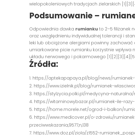
wielopokoleniowych tradycjach zielarskich [1][3][4
Podsumowanie – rumianek 
Odpowiednia dawka
rumianku
to 2–5 filiżanek
oraz uwzględnieniu indywidualnej tolerancji i st
leki lub obciążone alergiami powinny zachować o
umiarkowane picie rumianku korzystnie wpływa 
układu nerwowego i pokarmowego [1][2][3][4][5]
Źródła:
https://aptekapapaya.pl/blog/news/rumianek-
https://www.izielnik.pl/blog/rumianek-wlasciw
https://stylzycia.polki.pl/medycyna-naturalna
https://witaminowybazar.pl/rumianek-ile-razy-
https://home.morele.net/ogrod-i-balkon/rum
https://www.medicover.pl/o-zdrowiu/rumianek-
przeciwwskazania,9577,n,138
https://www.doz.pl/ziola/z1552-rumianek_pospo