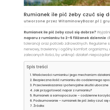
Rumianek ile pić żeby czuć się 
utworzone przez
WitaminowyBazar.pl
|
gru
Rumianek ile pić żeby czuć się dobrze?
Wyjaśni
naparu z rumianku to 2–5 filiżanek dziennie
dl
tolerancji oraz potrzeb zdrowotnych. Regularne 
nerwowy, trawienny i ogólny komfort organizmu, 
zalecanych ilości, by uniknąć działań niepożądany
Spis treści
Właściwości rumianku i jego mechanizm działan
Bezpieczna ilość rumianku do codziennego spo
Przeciwwskazania i potencjalne skutki uboczne
Jak przygotować napar z rumianku?
Rumianek a samopoczucie – codzienne korzyśc
Podsumowanie – rumianek ile pić żeby czuć się
Źródła: