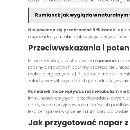
Rumianek jak wygląda w naturalnym 
Nie powinno się przekraczać 5 filiżanek
naparu
niepożądanych, takich jak reakcje alergiczne, sen
Przeciwwskazania i poten
Mimo szerokiego zastosowania
rumianek
nie je
rodziny astrowatych powinny szczególnie unikać 
reakcji alergicznych [4][7]. Nadmiar naparu r
żołądkowo-jelitowych takich jak nudności, wymio
Rumianek może wpływać na metabolizm niek
immunosupresyjnych i przeciwpadaczkowych. Za
spożyciem a przyjmowaniem leków lub posiłków [
lekarzem przed włączeniem rumianku do codzienn
Jak przygotować napar z