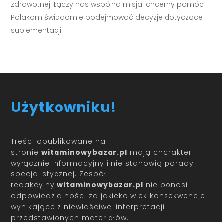
zdrowotnej. Łączy nas wspólna misja: chcemy pomóc
Polakom świadomie podejmować decyzje dotyczące
suplementacji.
Użytkowniku!
Treści opublikowane na
stronie
witaminowybazar.pl
mają charakter
wyłącznie informacyjny i nie stanowią porady
specjalistycznej. Zespół
redakcyjny
witaminowybazar.pl
nie ponosi
odpowiedzialności za jakiekolwiek konsekwencje
wynikające z niewłaściwej interpretacji
przedstawionych materiałów.