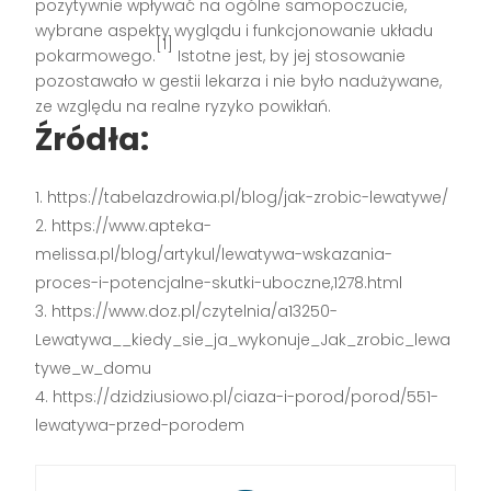
pozytywnie wpływać na ogólne samopoczucie,
wybrane aspekty wyglądu i funkcjonowanie układu
[1]
pokarmowego.
Istotne jest, by jej stosowanie
pozostawało w gestii lekarza i nie było nadużywane,
ze względu na realne ryzyko powikłań.
Źródła:
https://tabelazdrowia.pl/blog/jak-zrobic-lewatywe/
https://www.apteka-
melissa.pl/blog/artykul/lewatywa-wskazania-
proces-i-potencjalne-skutki-uboczne,1278.html
https://www.doz.pl/czytelnia/a13250-
Lewatywa__kiedy_sie_ja_wykonuje_Jak_zrobic_lewa
tywe_w_domu
https://dzidziusiowo.pl/ciaza-i-porod/porod/551-
lewatywa-przed-porodem