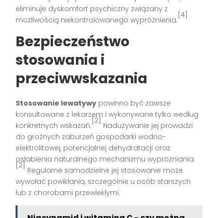
eliminuje dyskomfort psychiczny związany z
[4]
możliwością niekontrolowanego wypróżnienia.
Bezpieczeństwo
stosowania i
przeciwwskazania
Stosowanie lewatywy
powinno być zawsze
konsultowane z lekarzem i wykonywane tylko według
[2]
konkretnych wskazań.
Nadużywanie jej prowadzi
do groźnych zaburzeń gospodarki wodno-
elektrolitowej, potencjalnej dehydratacji oraz
osłabienia naturalnego mechanizmu wypróżniania.
[2]
Regularne samodzielne jej stosowanie może
wywołać powikłania, szczególnie u osób starszych
lub z chorobami przewlekłymi.
Niacynamid i witamina C - czy można