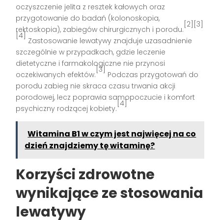
oczyszczenie jelita z resztek kałowych oraz
przygotowanie do badań (kolonoskopia,
[2][3]
rektoskopia), zabiegów chirurgicznych i porodu.
[4]
Zastosowanie lewatywy znajduje uzasadnienie
szczególnie w przypadkach, gdzie leczenie
dietetyczne i farmakologiczne nie przynosi
[3]
oczekiwanych efektów.
Podczas przygotowań do
porodu zabieg nie skraca czasu trwania akcji
porodowej, lecz poprawia samopoczucie i komfort
[4]
psychiczny rodzącej kobiety.
Witamina B1 w czym jest najwięcej na co
dzień znajdziemy tę witaminę?
Korzyści zdrowotne
wynikające ze stosowania
lewatywy