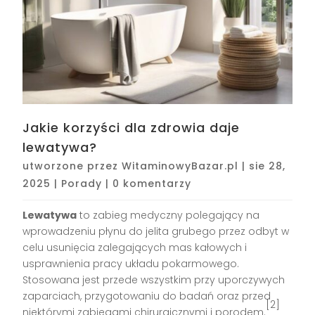
Jakie korzyści dla zdrowia daje
lewatywa?
utworzone przez
WitaminowyBazar.pl
|
sie 28,
2025
|
Porady
|
0 komentarzy
Lewatywa
to zabieg medyczny polegający na
wprowadzeniu płynu do jelita grubego przez odbyt w
celu usunięcia zalegających mas kałowych i
usprawnienia pracy układu pokarmowego.
Stosowana jest przede wszystkim przy uporczywych
zaparciach, przygotowaniu do badań oraz przed
[2]
niektórymi zabiegami chirurgicznymi i porodem.