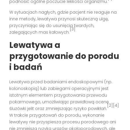
podnosić ogólne poczucie lekkości organizmu.
W sytuacjach nagłych, gdzie pacjent nie reaguje na
inne metody, lewatywa przynosi skuteczną ulgę,
przyczyniając się do usunięcia twardych,
[3]
zalegających mas kałowych.
Lewatywa a
przygotowanie do porodu
i badań
Lewatywa przed badaniami endoskopowymi (np.
kolonoskopią) lub zabiegami operacyjnymi jest
istotnym elementem przygotowania przewodu
pokarmowego, umożliwiając prawidłową ocenę
[2][4]
śluzówki jelit oraz zmniejszając ryzyko powikłań.
W trakcie przygotowań do porodu, wykonanie
lewatywy nie przyspiesza procesu porodowego ani
nie zmniejsza ryzyka urazów okołoporodowych, ale