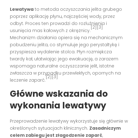
Lewatywa
to metoda oczyszczania jelita grubego
poprzez aplikację płynu, najczęściej wody, przez
odbyt. Proces ten prowadzi do rozluźnienia i
[2][3]
usunięcia mas kałowych z okrężnicy.
Mechanizm działania opiera się na mechanicznym
pobudzeniu jelita, co stymuluje jego perystaltykę i
przyspiesza wydalenie stolca. Płyn rozmiękcza
twardy kał, ułatwiając jego ewakuację, a zarazem
wspomaga naturalne oczyszczanie jelit, istotne
zwłaszcza w przypadku przewlekłych, opornych na
[2][3]
leczenie zaparć.
Główne wskazania do
wykonania lewatywy
Przeprowadzenie lewatywy wykorzystuje się głównie w
określonych sytuacjach klinicznych.
Zasadniczym
celem zabiegu jest złagodzenie zaparć
,