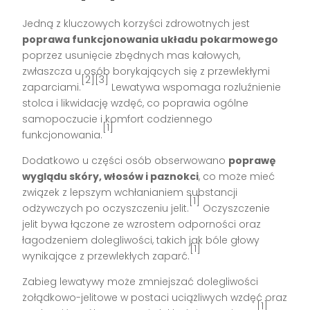
Jedną z kluczowych korzyści zdrowotnych jest
poprawa funkcjonowania układu pokarmowego
poprzez usunięcie zbędnych mas kałowych,
zwłaszcza u osób borykających się z przewlekłymi
[2][3]
zaparciami.
Lewatywa wspomaga rozluźnienie
stolca i likwidację wzdęć, co poprawia ogólne
samopoczucie i komfort codziennego
[1]
funkcjonowania.
Dodatkowo u części osób obserwowano
poprawę
wyglądu skóry, włosów i paznokci
, co może mieć
związek z lepszym wchłanianiem substancji
[1]
odżywczych po oczyszczeniu jelit.
Oczyszczenie
jelit bywa łączone ze wzrostem odporności oraz
łagodzeniem dolegliwości, takich jak bóle głowy
[1]
wynikające z przewlekłych zaparć.
Zabieg lewatywy może zmniejszać dolegliwości
żołądkowo-jelitowe w postaci uciążliwych wzdęć oraz
[1]