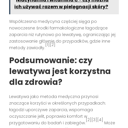
ich używać razem w pielęgnacji skóry?
Współczesna medycyna częściej sięga po
nowoczesne środki farmakologiczne łagodzące
zaparcia niż rutynowo po lewatywę, ograniczając jej
zastosowanie głównie do przypadków, gdzie inne
[1][2]
metody zawiodły.
Podsumowanie: czy
lewatywa jest korzystna
dla zdrowia?
Lewatywa jako metoda medyczna przynosi
znaczące korzyści w określonych przypadkach:
łagodzi uporczywe zaparcia, wspomaga
oczyszczanie jelit, poprawia komfort w
[2][3][4]
przygotowaniu do badań i zabiegów.
Może