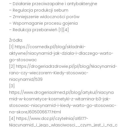
– Działanie przeciwzapalne i antybakteryjne
– Regulacja produkcji sebum
– Zmniejszenie widoczności porów
– Wspomaganie procesu gojenia
– Redukcja przebarwień [1][4]
Źródła:
[1] https://cosmedix.pl/blog/skladniki-
aktywne/niacynamid-jak-dziala-i-dlaczego-warto-
go-stosowac
[2] https://drogeriadrzdrowie.pl/pl/blog/Niacynamid-
rano-czy-wieczorem-Kiedy-stosowac-
niacynamid/539
[3]
https://www.drogeriaolmed.pl/blog/artykul/niacyna
mid-w-kosmetyce-kosmetyki-z-witamina-b3-jak-
stosowac-niacynamid-i-kiedy-warto-go-stosowac-
na-skore,1605006677.html
[4] https://www.doz.pl/czytelnia/a16177-
Niacynamid_i_jego_wlasciwosci__czym_jest_i_na_c