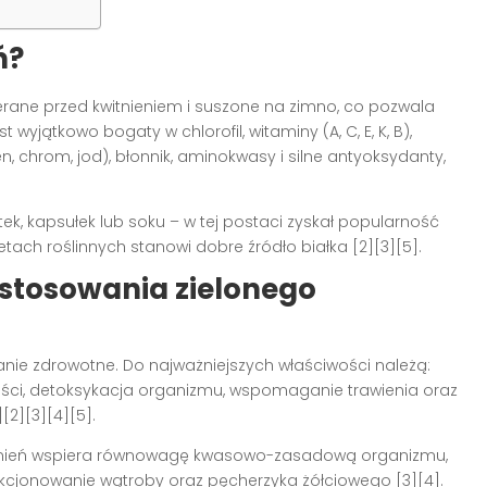
ń?
ierane przed kwitnieniem i suszone na zimno, co pozwala
est wyjątkowo bogaty w chlorofil, witaminy (A, C, E, K, B),
n, chrom, jod), błonnik, aminokwasy i silne antyoksydanty,
tek, kapsułek lub soku – w tej postaci zyskał popularność
dietach roślinnych stanowi dobre źródło białka
[2][3][5]
.
 stosowania zielonego
nie zdrowotne. Do najważniejszych właściwości należą:
ności, detoksykacja organizmu, wspomaganie trawienia oraz
1][2][3][4][5]
.
jęczmień wspiera równowagę kwasowo-zasadową organizmu,
nkcjonowanie wątroby oraz pęcherzyka żółciowego
[3][4]
.