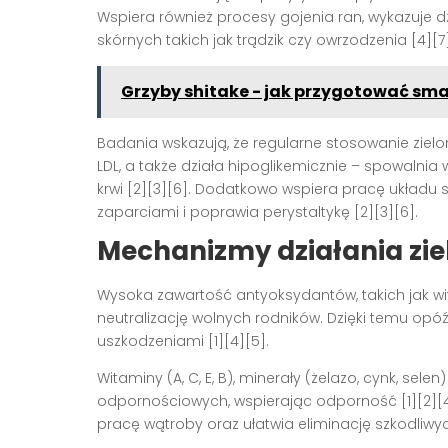
Wspiera również procesy gojenia ran, wykazuje 
skórnych takich jak trądzik czy owrzodzenia
[4][7
Grzyby shitake - jak przygotować sma
Badania wskazują, że regularne stosowanie ziel
LDL, a także działa hipoglikemicznie – spowalnia
krwi
[2][3][6]
. Dodatkowo wspiera pracę układu s
zaparciami i poprawia perystaltykę
[2][3][6]
.
Mechanizmy działania zie
Wysoka zawartość antyoksydantów, takich jak wit
neutralizację wolnych rodników. Dzięki temu opó
uszkodzeniami
[1][4][5]
.
Witaminy (A, C, E, B), minerały (żelazo, cynk, s
odpornościowych, wspierając odporność
[1][2][
pracę wątroby oraz ułatwia eliminację szkodliw