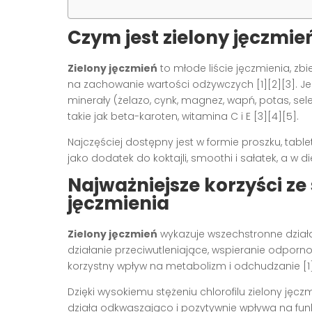
Czym jest zielony jęczmie
Zielony jęczmień
to młode liście jęczmienia, zb
na zachowanie wartości odżywczych
[1][2][3]
. J
minerały (żelazo, cynk, magnez, wapń, potas, sele
takie jak beta-karoten, witamina C i E
[3][4][5]
.
Najczęściej dostępny jest w formie proszku, table
jako dodatek do koktajli, smoothi i sałatek, a w 
Najważniejsze korzyści ze
jęczmienia
Zielony jęczmień
wykazuje wszechstronne działa
działanie przeciwutleniające, wspieranie odpor
korzystny wpływ na metabolizm i odchudzanie
[
Dzięki wysokiemu stężeniu chlorofilu zielony 
działa odkwaszająco i pozytywnie wpływa na fu