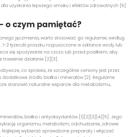
i dla uzyskania lepszego smaku i efektów zdrowotnych
[5]
 – o czym pamiętać?
lonego jęczmienia, warto stosować go regularnie, według
 1–2 łyżeczki proszku rozpuszczone w szklance wody lub
leca się spożywanie na czczo lub przed posiłkiem, aby
 trawienie działanie
[2][3]
.
odżywcze, co sprawia, że szczególnie ceniony jest przez
ko dodatkowe źródło białka i minerałów
[2]
. Regularne
oże stanowić naturalne wsparcie dla metabolizmu,
minerałów, białka i antyoksydantów
[1][2][3][4][5]
. Jego
sykację organizmu, metabolizm, odchudzanie, zdrowie
. Najlepiej wybierać sprawdzone preparaty i włączać