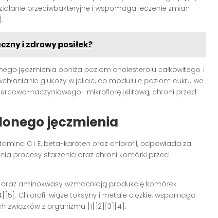
działanie przeciwbakteryjne i wspomaga leczenie zmian
]
.
czny i zdrowy posiłek?
onego jęczmienia obniża poziom cholesterolu całkowitego i
 wchłanianie glukozy w jelicie, co moduluje poziom cukru we
ercowo-naczyniowego i mikroflorę jelitową, chroni przed
lonego jęczmienia
amina C i E, beta-karoten oraz chlorofil, odpowiada za
źnia procesy starzenia oraz chroni komórki przed
elen) oraz aminokwasy wzmacniają produkcję komórek
4][5]
. Chlorofil wiąże toksyny i metale ciężkie, wspomaga
ych związków z organizmu
[1][2][3][4]
.