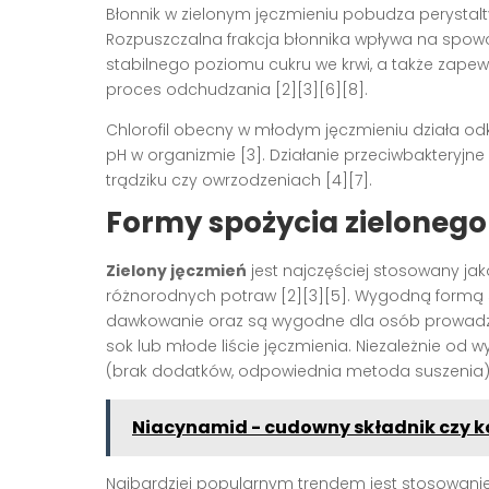
Błonnik w zielonym jęczmieniu pobudza perystalt
Rozpuszczalna frakcja błonnika wpływa na spowol
stabilnego poziomu cukru we krwi, a także zape
proces odchudzania
[2][3][6][8]
.
Chlorofil obecny w młodym jęczmieniu działa od
pH w organizmie
[3]
. Działanie przeciwbakteryjne
trądziku czy owrzodzeniach
[4][7]
.
Formy spożycia zielonego
Zielony jęczmień
jest najczęściej stosowany j
różnorodnych potraw
[2][3][5]
. Wygodną formą są
dawkowanie oraz są wygodne dla osób prowadząc
sok lub młode liście jęczmienia. Niezależnie od
(brak dodatków, odpowiednia metoda suszenia)
Niacynamid - cudowny składnik czy 
Najbardziej popularnym trendem jest stosowanie z