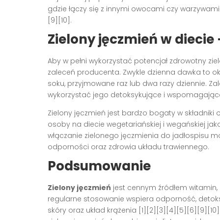
gdzie łączy się z innymi owocami czy warzywam
[9][10]
.
Zielony jęczmień w diecie
Aby w pełni wykorzystać potencjał zdrowotny zie
zaleceń producenta. Zwykle dzienna dawka to ok.
soku, przyjmowane raz lub dwa razy dziennie. Za
wykorzystać jego detoksykujące i wspomagające
Zielony jęczmień jest bardzo bogaty w składniki 
osoby na diecie wegetariańskiej i wegańskiej ja
włączanie zielonego jęczmienia do jadłospisu m
odporności oraz zdrowia układu trawiennego.
Podsumowanie
Zielony jęczmień
jest cennym źródłem witamin, 
regularne stosowanie wspiera odporność, detok
skóry oraz układ krążenia
[1][2][3][4][5][6][9][10]