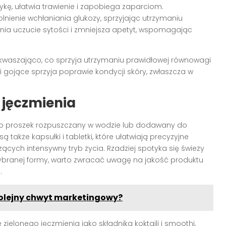
ykę, ułatwia trawienie i zapobiega zaparciom.
nienie wchłaniania glukozy, sprzyjając utrzymaniu
wnia uczucie sytości i zmniejsza apetyt, wspomagając
kwaszająco, co sprzyja utrzymaniu prawidłowej równowagi
 i gojące sprzyja poprawie kondycji skóry, zwłaszcza w
 jęczmienia
ako proszek rozpuszczany w wodzie lub dodawany do
 także kapsułki i tabletki, które ułatwiają precyzyjne
ych intensywny tryb życia. Rzadziej spotyka się świeży
 wybranej formy, warto zwracać uwagę na jakość produktu
.
kolejny chwyt marketingowy?
ielonego jęczmienia jako składnika koktajli i smoothi,