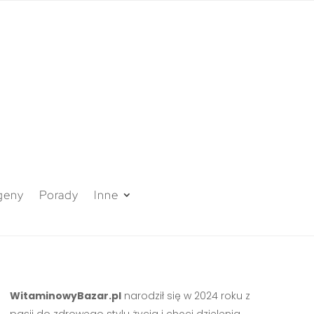
geny
Porady
Inne
WitaminowyBazar.pl
narodził się w 2024 roku z
pasji do zdrowego stylu życia i chęci dzielenia