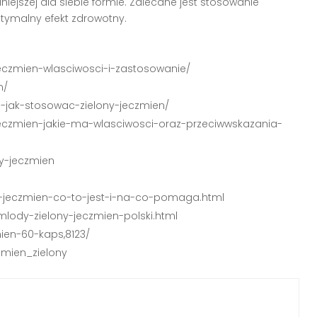
iejszej dla siebie formie. Zalecane jest stosowanie
tymalny efekt zdrowotny.
jeczmien-wlasciwosci-i-zastosowanie/
n/
-i-jak-stosowac-zielony-jeczmien/
y-jeczmien-jakie-ma-wlasciwosci-oraz-przeciwwskazania-
y-jeczmien
dy-jeczmien-co-to-jest-i-na-co-pomaga.html
-mlody-zielony-jeczmien-polski.html
mien-60-kaps,8123/
zmien_zielony