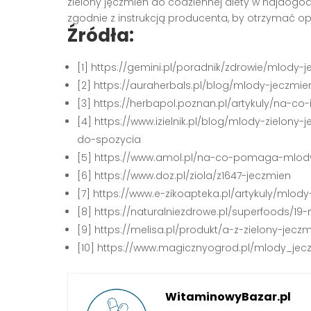
zielony jęczmień do codziennej diety w najdogodn
zgodnie z instrukcją producenta, by otrzymać op
Źródła:
[1] https://gemini.pl/poradnik/zdrowie/mlody-
[2] https://auraherbals.pl/blog/mlody-jeczmie
[3] https://herbapol.poznan.pl/artykuly/na-co
[4] https://www.izielnik.pl/blog/mlody-zielon
do-spozycia
[5] https://www.amol.pl/na-co-pomaga-mlod
[6] https://www.doz.pl/ziola/z1647-jeczmien
[7] https://www.e-zikoapteka.pl/artykuly/mlo
[8] https://naturalniezdrowe.pl/superfoods/19
[9] https://melisa.pl/produkt/a-z-zielony-jecz
[10] https://www.magicznyogrod.pl/mlody_jec
WitaminowyBazar.pl