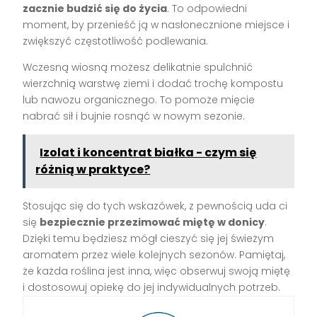
zacznie budzić się do życia
. To odpowiedni
moment, by przenieść ją w nasłonecznione miejsce i
zwiększyć częstotliwość podlewania.
Wczesną wiosną możesz delikatnie spulchnić
wierzchnią warstwę ziemi i dodać trochę kompostu
lub nawozu organicznego. To pomoże mięcie
nabrać sił i bujnie rosnąć w nowym sezonie.
Izolat i koncentrat białka - czym się
różnią w praktyce?
Stosując się do tych wskazówek, z pewnością uda ci
się
bezpiecznie przezimować miętę w donicy
.
Dzięki temu będziesz mógł cieszyć się jej świeżym
aromatem przez wiele kolejnych sezonów. Pamiętaj,
że każda roślina jest inna, więc obserwuj swoją miętę
i dostosowuj opiekę do jej indywidualnych potrzeb.