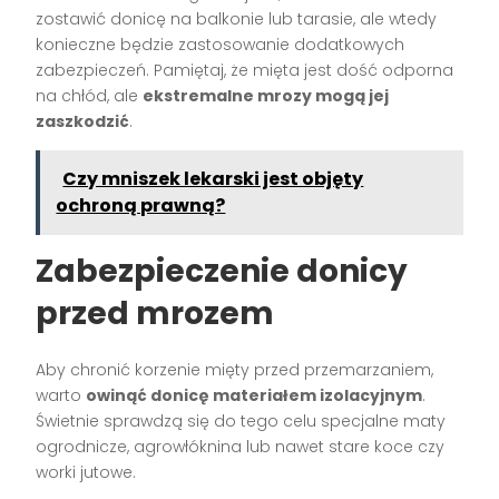
zostawić donicę na balkonie lub tarasie, ale wtedy
konieczne będzie zastosowanie dodatkowych
zabezpieczeń. Pamiętaj, że mięta jest dość odporna
na chłód, ale
ekstremalne mrozy mogą jej
zaszkodzić
.
Czy mniszek lekarski jest objęty
ochroną prawną?
Zabezpieczenie donicy
przed mrozem
Aby chronić korzenie mięty przed przemarzaniem,
warto
owinąć donicę materiałem izolacyjnym
.
Świetnie sprawdzą się do tego celu specjalne maty
ogrodnicze, agrowłóknina lub nawet stare koce czy
worki jutowe.