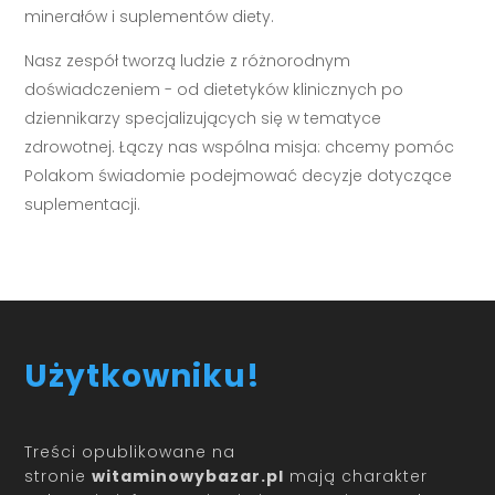
minerałów i suplementów diety.
Nasz zespół tworzą ludzie z różnorodnym
doświadczeniem - od dietetyków klinicznych po
dziennikarzy specjalizujących się w tematyce
zdrowotnej. Łączy nas wspólna misja: chcemy pomóc
Polakom świadomie podejmować decyzje dotyczące
suplementacji.
Użytkowniku!
Treści opublikowane na
stronie
witaminowybazar.pl
mają charakter