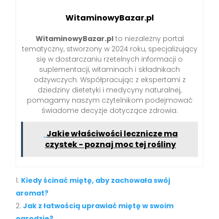
WitaminowyBazar.pl
WitaminowyBazar.pl
to niezależny portal
tematyczny, stworzony w 2024 roku, specjalizujący
się w dostarczaniu rzetelnych informacji o
suplementacji, witaminach i składnikach
odżywczych. Współpracując z ekspertami z
dziedziny dietetyki i medycyny naturalnej,
pomagamy naszym czytelnikom podejmować
świadome decyzje dotyczące zdrowia.
Jakie właściwości lecznicze ma
czystek - poznaj moc tej rośliny
Kiedy ścinać miętę, aby zachowała swój
aromat?
Jak z łatwością uprawiać miętę w swoim
ogrodzie?