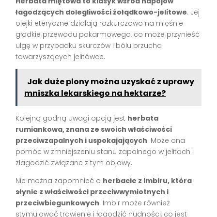
Herbata miętowa to klasyk wśród napojów
łagodzących dolegliwości żołądkowo-jelitowe
. Jej
olejki eteryczne działają rozkurczowo na mięśnie
gładkie przewodu pokarmowego, co może przynieść
ulgę w przypadku skurczów i bólu brzucha
towarzyszących jelitówce.
Jak duże plony można uzyskać z uprawy
mniszka lekarskiego na hektarze?
Kolejną godną uwagi opcją jest
herbata
rumiankowa, znana ze swoich właściwości
przeciwzapalnych i uspokajających
. Może ona
pomóc w zmniejszeniu stanu zapalnego w jelitach i
złagodzić związane z tym objawy.
Nie można zapomnieć o
herbacie z imbiru, która
słynie z właściwości przeciwwymiotnych i
przeciwbiegunkowych
. Imbir może również
stymulować trawienie i łagodzić nudności, co jest