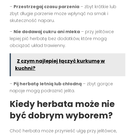
–
Przestrzegaj czasu parzenia
– zbyt krótkie lub
zbyt długie parzenie może wpłynąć na smak i
skuteczność naparu.
–
Nie dodawaj cukru ani mleka
– przy jelitówce
lepiej pić herbatę bez dodatków, które mogą
obciążać układ trawienny.
Z czym najlepiej łączyć kurkumę w
kuchni?
–
Pij herbatę letnią lub chłodną
– zbyt gorące
napoje mogą podrażnić jelita.
Kiedy herbata może nie
być dobrym wyborem?
Choć herbata może przynieść ulgę przy jelitówce,