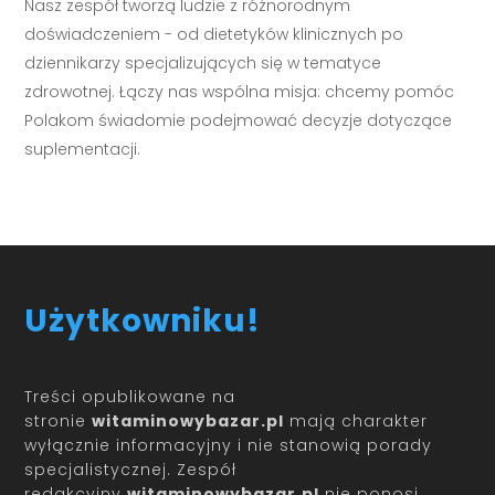
Nasz zespół tworzą ludzie z różnorodnym
doświadczeniem - od dietetyków klinicznych po
dziennikarzy specjalizujących się w tematyce
zdrowotnej. Łączy nas wspólna misja: chcemy pomóc
Polakom świadomie podejmować decyzje dotyczące
suplementacji.
Użytkowniku!
Treści opublikowane na
stronie
witaminowybazar.pl
mają charakter
wyłącznie informacyjny i nie stanowią porady
specjalistycznej. Zespół
redakcyjny
witaminowybazar.pl
nie ponosi