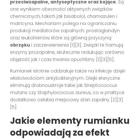
przeciwzapalne, antyseptyczne oraz kojące
. Są
one wynikiem obecności aktywnych związków
chemicznych, takich jak bisabolol, chamazulen i
matricyna. Mechanizm polega na ograniczaniu
produkcji mediatorów zapalnych: prostaglandyn
oraz leukotrienów, które są główną przyczyną
obrzęku
i zaczerwienienia
[1][3]
. Związki te hamują
enzymy prozapalne, skutecznie redukując zarówno
objętość jak i czas trwania opuchlizny
[1][3][5]
.
Rumianek istotnie oddziałuje także na infekcje dzięki
właściwościom antybakteryjnym. Olejki eteryczne
eliminują drobnoustroje takie jak Streptococcus
mutans czy Staphylococcus aureus, co w praktyce
dodatkowo osłabia miejscowy stan zapalny
[2][3]
[5]
.
Jakie elementy rumianku
odpowiadają za efekt