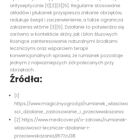
antyseptycznie
[1][2][3][5]
. Regularne stosowanie
okładów i płukanek przyspiesza znikanie obrzęków,
redukuje świąd i zaczerwienienie, a także ogranicza
zakażenia wtórne
[3][5]
. Działanie to potwierdza się
zarówno w kontekście skóry, jak i błon śluzowych.
Rosnące zainteresowanie naturalnymi środkami
leczniczymi oraz wsparciem terapii
konwencjonalnych sprawia, że rumianek pozostaje
jednym z najważniejszych ziół polecanych przy
obrzękach.
Źródła:
[1]
https://www.magicznyogrod.pl/rumianek_wlasciwo
sci_dzialanie_zastosowanie_i_przeciwwskazania
[2] https://www.medicover.pl/o-zdrowiu/rumianek-
wlasciwosci-lecznicze-dzialanie-i-
przeciwwskazania,9577,n,138