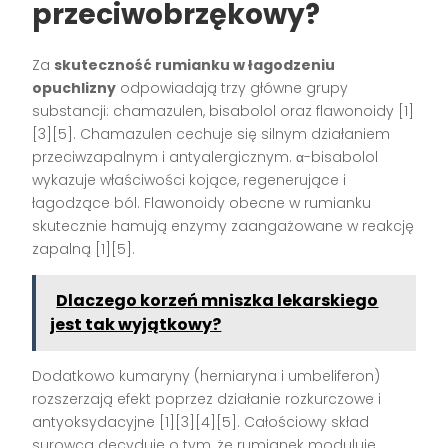
przeciwobrzękowy?
Za
skuteczność rumianku w łagodzeniu
opuchlizny
odpowiadają trzy główne grupy
substancji: chamazulen, bisabolol oraz flawonoidy
[1]
[3][5]
. Chamazulen cechuje się silnym działaniem
przeciwzapalnym i antyalergicznym. α-bisabolol
wykazuje właściwości kojące, regenerujące i
łagodzące ból. Flawonoidy obecne w rumianku
skutecznie hamują enzymy zaangażowane w reakcję
zapalną
[1][5]
.
Dlaczego korzeń mniszka lekarskiego
jest tak wyjątkowy?
Dodatkowo kumaryny (herniaryna i umbeliferon)
rozszerzają efekt poprzez działanie rozkurczowe i
antyoksydacyjne
[1][3][4][5]
. Całościowy skład
surowca decyduje o tym, że rumianek moduluje