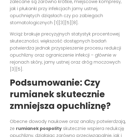
zalecane są zarówno krótkie, miejscowe kompresy,
jak i płukanki przy infekcjach jamy ustnej,
opuchniętych dziąsłach czy po zabiegach
stomatologicznych
[1][3][5][8]
.
Wciąż brakuje precyzyjnych statystyk procentowej
skuteczności; większość dostępnych badań
potwierdza jednak przyspieszenie procesu redukcji
opuchlizny oraz ograniczenie infekcji – głównie w
rejonach skóry, jamy ustnej oraz dróg moczowych
[3][5]
.
Podsumowanie: Czy
rumianek skutecznie
zmniejsza opuchliznę?
Obecne dowody naukowe oraz analizy potwierdzają,
że
rumianek pospolity
skutecznie wspiera redukcję
opuchlizny, działając zarówno przeciwzapalnie, jak i