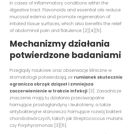
in cases of inflammatory conditions within the
digestive tract. Flavonoids and essential oils reduce
mucosal edema and promote regeneration of
irritated tissue surfaces, which also benefits the relief
of abdominal pain and flatulence
[2][4][5]
.
Mechanizmy działania
potwierdzone badaniami
Przeglądy naukowe oraz obserwacje kliniczne w
stomatologii potwierdzają, że
rumianek skutecznie
ogranicza obrzęk dziąseł i zmniejsza
zaczerwienienie w trakcie infekcji
[3]
. Zasadnicze
znaczenie mają tu działania przeciwzapalne
hamujące prostaglandyny i leukotrieny, a także
antybakteryjne stanowczo hamujące rozwój bakterii
chorobotwórczych, takich jak Streptococcus mutans
czy Porphyromonas
[3][5]
.