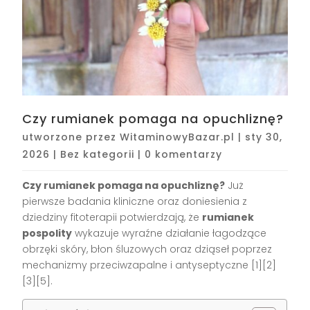
Czy rumianek pomaga na opuchliznę?
utworzone przez
WitaminowyBazar.pl
|
sty 30,
2026
|
Bez kategorii
|
0 komentarzy
Czy rumianek pomaga na opuchliznę?
Już
pierwsze badania kliniczne oraz doniesienia z
dziedziny fitoterapii potwierdzają, że
rumianek
pospolity
wykazuje wyraźne działanie łagodzące
obrzęki skóry, błon śluzowych oraz dziąseł poprzez
mechanizmy przeciwzapalne i antyseptyczne
[1][2]
[3][5]
.