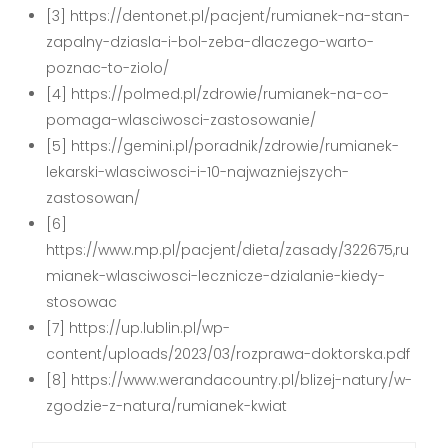
[3] https://dentonet.pl/pacjent/rumianek-na-stan-
zapalny-dziasla-i-bol-zeba-dlaczego-warto-
poznac-to-ziolo/
[4] https://polmed.pl/zdrowie/rumianek-na-co-
pomaga-wlasciwosci-zastosowanie/
[5] https://gemini.pl/poradnik/zdrowie/rumianek-
lekarski-wlasciwosci-i-10-najwazniejszych-
zastosowan/
[6]
https://www.mp.pl/pacjent/dieta/zasady/322675,ru
mianek-wlasciwosci-lecznicze-dzialanie-kiedy-
stosowac
[7] https://up.lublin.pl/wp-
content/uploads/2023/03/rozprawa-doktorska.pdf
[8] https://www.werandacountry.pl/blizej-natury/w-
zgodzie-z-natura/rumianek-kwiat