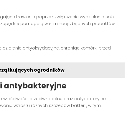
gające trawienie poprzez zwiększenie wydzielania soku
czopędne pomagają w eliminacji zbędnych produktów
ne działanie antyoksydacyjne, chroniąc komórki przed
oczątkujących ogrodników
 i antybakteryjne
 właściwości przeciwzapalne oraz antybakteryjne.
aniu wzrostu różnych szczepów bakterii, w tym: