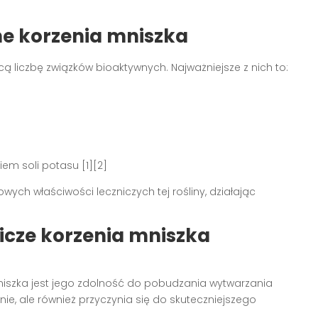
ne korzenia mniszka
 liczbę związków bioaktywnych. Najważniejsze z nich to:
em soli potasu [1][2]
wych właściwości leczniczych tej rośliny, działając
icze korzenia mniszka
niszka jest jego zdolność do pobudzania wytwarzania
ie, ale również przyczynia się do skuteczniejszego