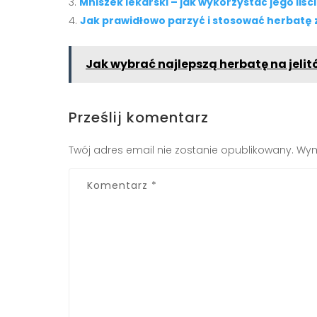
Mniszek lekarski – jak wykorzystać jego liś
Jak prawidłowo parzyć i stosować herbatę 
Jak wybrać najlepszą herbatę na jelit
Prześlij komentarz
Twój adres email nie zostanie opublikowany.
Wym