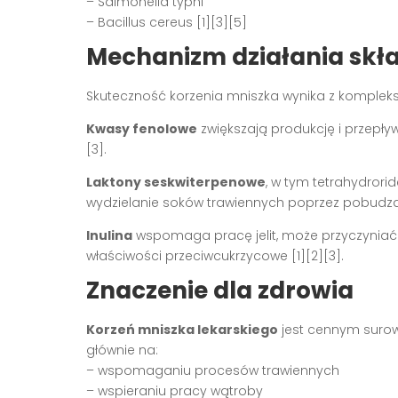
– Salmonella typhi
– Bacillus cereus [1][3][5]
Mechanizm działania sk
Skuteczność korzenia mniszka wynika z kompleks
Kwasy fenolowe
zwiększają produkcję i przepływ 
[3].
Laktony seskwiterpenowe
, w tym tetrahydrori
wydzielanie soków trawiennych poprzez pobudzan
Inulina
wspomaga pracę jelit, może przyczyniać 
właściwości przeciwcukrzycowe [1][2][3].
Znaczenie dla zdrowia
Korzeń mniszka lekarskiego
jest cennym surow
głównie na:
– wspomaganiu procesów trawiennych
– wspieraniu pracy wątroby