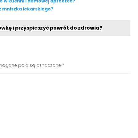
cie w kuchni i domowej apteczce?
z mniszka lekarskiego?
ówkę i przyspieszyć powrót do zdrowia?
agane pola są oznaczone
*