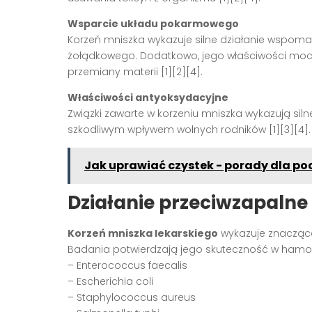
Wsparcie układu pokarmowego
Korzeń mniszka wykazuje silne działanie wspoma
żołądkowego. Dodatkowo, jego właściwości mo
przemiany materii [1][2][4].
Właściwości antyoksydacyjne
Związki zawarte w korzeniu mniszka wykazują sil
szkodliwym wpływem wolnych rodników [1][3][4].
Jak uprawiać czystek - porady dla p
Działanie przeciwzapalne
Korzeń mniszka lekarskiego
wykazuje znaczące
Badania potwierdzają jego skuteczność w hamow
– Enterococcus faecalis
– Escherichia coli
– Staphylococcus aureus