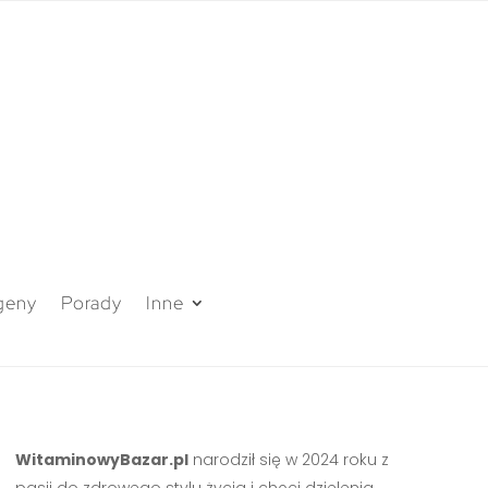
geny
Porady
Inne
WitaminowyBazar.pl
narodził się w 2024 roku z
pasji do zdrowego stylu życia i chęci dzielenia