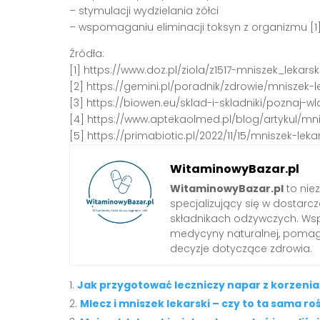
– stymulacji wydzielania żółci
– wspomaganiu eliminacji toksyn z organizmu [1]
Źródła:
[1] https://www.doz.pl/ziola/z1517-mniszek_lekarsk
[2] https://gemini.pl/poradnik/zdrowie/mniszek-
[3] https://biowen.eu/sklad-i-skladniki/poznaj-w
[4] https://www.aptekaolmed.pl/blog/artykul/mnis
[5] https://primabiotic.pl/2022/11/15/mniszek-le
WitaminowyBazar.pl
WitaminowyBazar.pl
to nie
specjalizujący się w dostarcz
składnikach odżywczych. Wspó
medycyny naturalnej, pom
decyzje dotyczące zdrowia.
Jak przygotować leczniczy napar z korzenia
Mlecz i mniszek lekarski – czy to ta sama ro