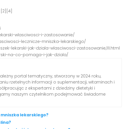
[2][4]
i
lekarski-wlasciwosci-i-zastosowanie/
lasciwosci-lecznicze-mniszka-lekarskiego/
zek-lekarski-jak-dziala-wlasciwosci-zastosowanie,111.html
karski-na-co-pomaga-i-jak-dziala/
zależny portal tematyczny, stworzony w 2024 roku,
aniu rzetelnych informacji o suplementacji, witaminach i
łpracując z ekspertami z dziedziny dietetyki i
agamy naszym czytelnikom podejmować świadome
 mniszka lekarskiego?
ślina?