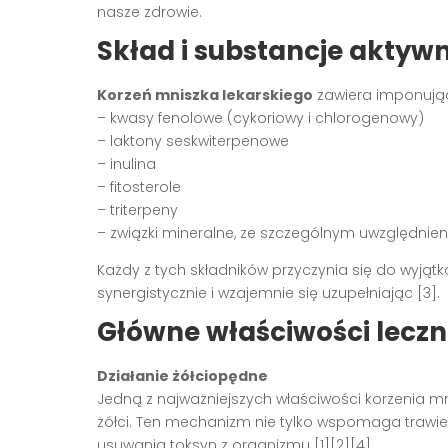
nasze zdrowie.
Skład i substancje aktyw
Korzeń mniszka lekarskiego
zawiera imponującą
– kwasy fenolowe (cykoriowy i chlorogenowy)
– laktony seskwiterpenowe
– inulina
– fitosterole
– triterpeny
– związki mineralne, ze szczególnym uwzględnieni
Każdy z tych składników przyczynia się do wyjątko
synergistycznie i wzajemnie się uzupełniając [3].
Główne właściwości leczn
Działanie żółciopędne
Jedną z najważniejszych właściwości korzenia m
żółci. Ten mechanizm nie tylko wspomaga trawien
usuwania toksyn z organizmu [1][2][4].