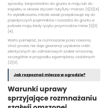
sposoby: bezpośrednio do gruntu w maju lub do
inspektu w okresie styczeń–luty/luty–marzec
[1][3][4]
.
Po wykiełkowaniu młode siewki przepikowuje się do
pojedynczych pojemników i rozsadza do gruntu w
połowie maja, kiedy ryzyko przymrozków minie
[1][3]
[4]
.
Warto pamiętać, że rozmnażanie przez nasiona,
choć proste, nie daje gwarancji uzyskania roślin
identycznych do odmianowych szałwii omszonej,
szczególnie w przypadku egzemplarzy ozdobnych
[2][3]
.
Jak rozpoznać mlecza w ogrodzie?
Warunki uprawy
sprzyjające rozmnażaniu
szałwii omszonej