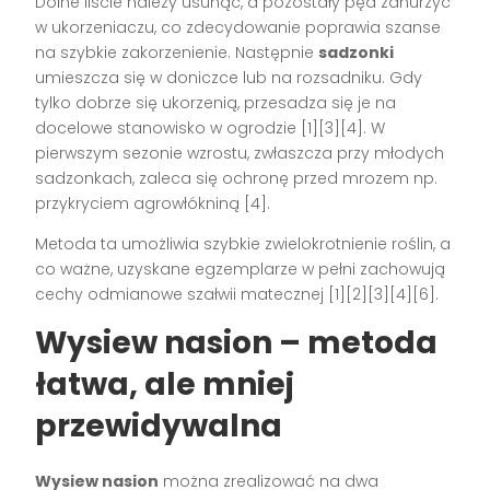
Dolne liście należy usunąć, a pozostały pęd zanurzyć
w ukorzeniaczu, co zdecydowanie poprawia szanse
na szybkie zakorzenienie. Następnie
sadzonki
umieszcza się w doniczce lub na rozsadniku. Gdy
tylko dobrze się ukorzenią, przesadza się je na
docelowe stanowisko w ogrodzie
[1][3][4]
. W
pierwszym sezonie wzrostu, zwłaszcza przy młodych
sadzonkach, zaleca się ochronę przed mrozem np.
przykryciem agrowłókniną
[4]
.
Metoda ta umożliwia szybkie zwielokrotnienie roślin, a
co ważne, uzyskane egzemplarze w pełni zachowują
cechy odmianowe szałwii matecznej
[1][2][3][4][6]
.
Wysiew nasion – metoda
łatwa, ale mniej
przewidywalna
Wysiew nasion
można zrealizować na dwa