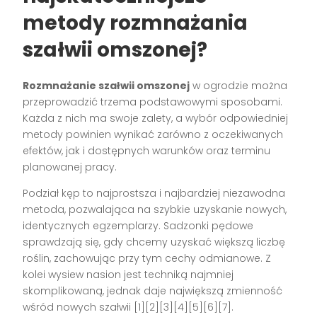
metody rozmnażania
szałwii omszonej?
Rozmnażanie szałwii omszonej
w ogrodzie można
przeprowadzić trzema podstawowymi sposobami.
Każda z nich ma swoje zalety, a wybór odpowiedniej
metody powinien wynikać zarówno z oczekiwanych
efektów, jak i dostępnych warunków oraz terminu
planowanej pracy.
Podział kęp to najprostsza i najbardziej niezawodna
metoda, pozwalająca na szybkie uzyskanie nowych,
identycznych egzemplarzy. Sadzonki pędowe
sprawdzają się, gdy chcemy uzyskać większą liczbę
roślin, zachowując przy tym cechy odmianowe. Z
kolei wysiew nasion jest techniką najmniej
skomplikowaną, jednak daje największą zmienność
wśród nowych szałwii
[1][2][3][4][5][6][7]
.