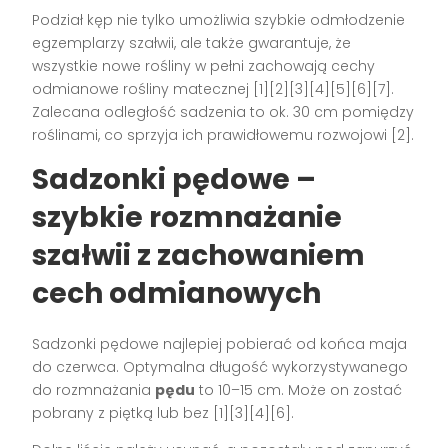
Podział kęp nie tylko umożliwia szybkie odmłodzenie
egzemplarzy szałwii, ale także gwarantuje, że
wszystkie nowe rośliny w pełni zachowają cechy
odmianowe rośliny matecznej
[1][2][3][4][5][6][7]
.
Zalecana odległość sadzenia to ok. 30 cm pomiędzy
roślinami, co sprzyja ich prawidłowemu rozwojowi
[2]
.
Sadzonki pędowe –
szybkie rozmnażanie
szałwii z zachowaniem
cech odmianowych
Sadzonki pędowe najlepiej pobierać od końca maja
do czerwca. Optymalna długość wykorzystywanego
do rozmnażania
pędu
to 10–15 cm. Może on zostać
pobrany z piętką lub bez
[1][3][4][6]
.