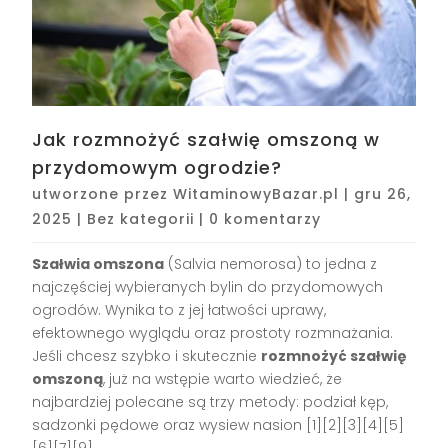
Jak rozmnożyć szałwię omszoną w
przydomowym ogrodzie?
utworzone przez
WitaminowyBazar.pl
|
gru 26,
2025
|
Bez kategorii
|
0 komentarzy
Szałwia omszona
(Salvia nemorosa) to jedna z
najczęściej wybieranych bylin do przydomowych
ogrodów. Wynika to z jej łatwości uprawy,
efektownego wyglądu oraz prostoty rozmnażania.
Jeśli chcesz szybko i skutecznie
rozmnożyć szałwię
omszoną
, już na wstępie warto wiedzieć, że
najbardziej polecane są trzy metody: podział kęp,
sadzonki pędowe oraz wysiew nasion
[1][2][3][4][5]
[6][7][9]
.