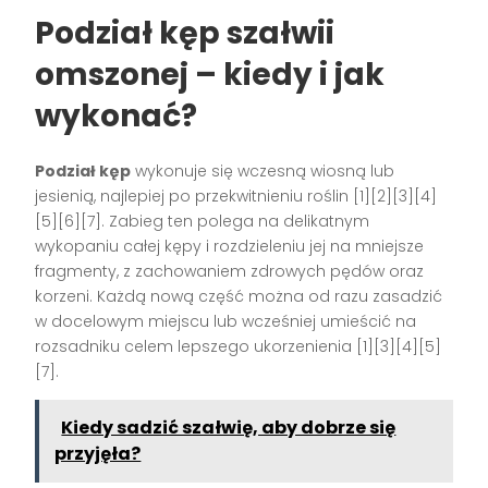
Podział kęp szałwii
omszonej – kiedy i jak
wykonać?
Podział kęp
wykonuje się wczesną wiosną lub
jesienią, najlepiej po przekwitnieniu roślin
[1][2][3][4]
[5][6][7]
. Zabieg ten polega na delikatnym
wykopaniu całej kępy i rozdzieleniu jej na mniejsze
fragmenty, z zachowaniem zdrowych pędów oraz
korzeni. Każdą nową część można od razu zasadzić
w docelowym miejscu lub wcześniej umieścić na
rozsadniku celem lepszego ukorzenienia
[1][3][4][5]
[7]
.
Kiedy sadzić szałwię, aby dobrze się
przyjęła?