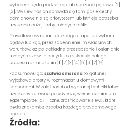
wyborem będą podział kęp lub sadzonki pędowe
[2]
[3]
. Wysiew nasion sprawdzi się tam, gdzie cechy
odmianowe nie są priorytetem lub istnieje potrzeba
uzyskania dużej liczby młodych roślin.
Prawidłowe wykonanie każdego etapu: od wyboru
pędów lub kęp, przez zapewnienie im właściwych
warunków, aż po dokładne przesadzanie i osłanianie
młodych szałwii – decyduje o sukcesie całego
procesu rozmnażania
[1][2][3][4][5][6][7][9]
.
Podsumowując:
szałwia omszona
to gatunek
wyjątkowo prosty w rozmnażaniu domowymi
sposobami. W zależności od wybranej techniki łatwo
uzyskamy zarówno pojedyncze, wierne odmianom
egzemplarze, jak i liczne, zróżnicowane siewki, które
będą znakomitą ozdobą każdego przydomowego
ogrodu.
Źródła: