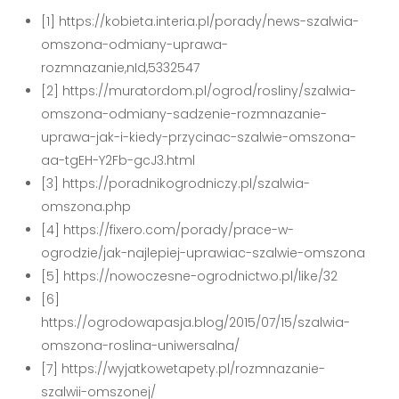
[1] https://kobieta.interia.pl/porady/news-szalwia-
omszona-odmiany-uprawa-
rozmnazanie,nId,5332547
[2] https://muratordom.pl/ogrod/rosliny/szalwia-
omszona-odmiany-sadzenie-rozmnazanie-
uprawa-jak-i-kiedy-przycinac-szalwie-omszona-
aa-tgEH-Y2Fb-gcJ3.html
[3] https://poradnikogrodniczy.pl/szalwia-
omszona.php
[4] https://fixero.com/porady/prace-w-
ogrodzie/jak-najlepiej-uprawiac-szalwie-omszona
[5] https://nowoczesne-ogrodnictwo.pl/like/32
[6]
https://ogrodowapasja.blog/2015/07/15/szalwia-
omszona-roslina-uniwersalna/
[7] https://wyjatkowetapety.pl/rozmnazanie-
szalwii-omszonej/