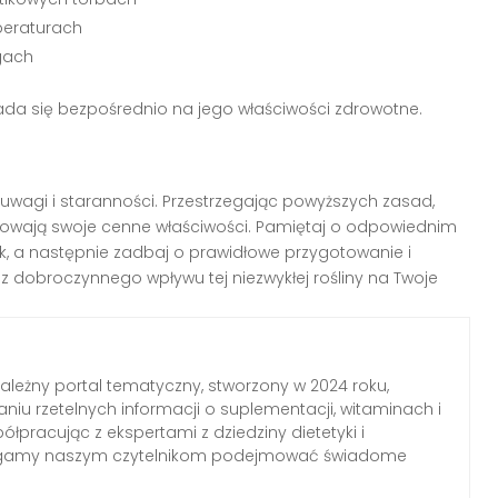
peraturach
ogach
ada się bezpośrednio na jego właściwości zdrowotne.
uwagi i staranności. Przestrzegając powyższych zasad,
owają swoje cenne właściwości. Pamiętaj o odpowiednim
nik, a następnie zadbaj o prawidłowe przygotowanie i
z dobroczynnego wpływu tej niezwykłej rośliny na Twoje
zależny portal tematyczny, stworzony w 2024 roku,
aniu rzetelnych informacji o suplementacji, witaminach i
łpracując z ekspertami z dziedziny dietetyki i
agamy naszym czytelnikom podejmować świadome