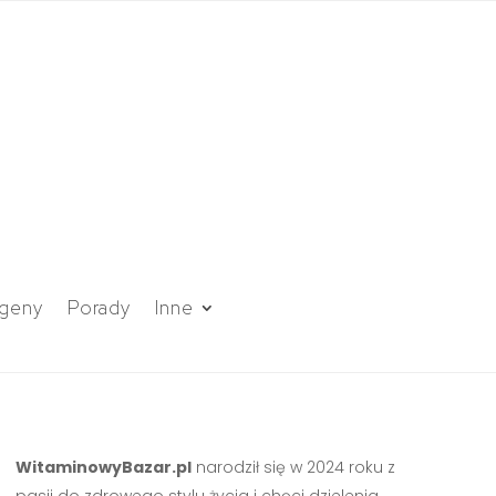
geny
Porady
Inne
WitaminowyBazar.pl
narodził się w 2024 roku z
pasji do zdrowego stylu życia i chęci dzielenia