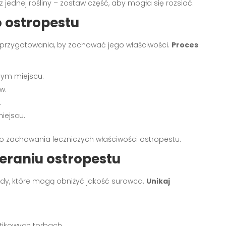
 jednej rośliny – zostaw część, aby mogła się rozsiać.
 ostropestu
przygotowania, by zachować jego właściwości.
Proces
nym miejscu.
w.
.
iejscu.
do zachowania leczniczych właściwości ostropestu.
ieraniu ostropestu
ędy, które mogą obniżyć jakość surowca.
Unikaj
tikowych torbach