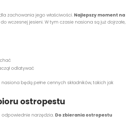
dla zachowania jego właściwości.
Najlepszy moment na
o wczesnej jesieni. W tym czasie nasiona są już dojrzałe,
ychać
zaczął odlatywać
nasiona będą pełne cennych składników, takich jak
bioru ostropestu
ć odpowiednie narzędzia.
Do zbierania ostropestu