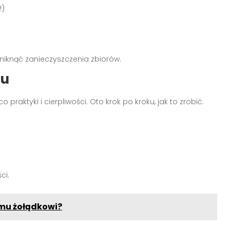
!)
uniknąć zanieczyszczenia zbiorów.
tu
praktyki i cierpliwości. Oto krok po kroku, jak to zrobić:
ci.
mu żołądkowi?