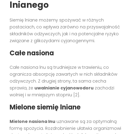
lnianego
Siemię lniane możemy spożywać w różnych
postaciach, co wpływa zarówno na przyswajalność
składników odżywczych, jak i na potencjalne ryzyko
związane z glikozydami cyjanogennymi.
Całe nasiona
Całe nasiona lnu są trudniejsze w trawieniu, co
ogranicza absorpcję zawartych w nich składników
odżywczych. Z drugiej strony, ta sama cecha
sprawia, że
uwalnianie cyjanowodoru
zachodzi
wolniej i w mniejszym stopniu [2].
Mielone siemię lniane
Mielone nasiona lnu
uznawane są za optymalną
formę spożycia. Rozdrobnienie ułatwia organizmowi