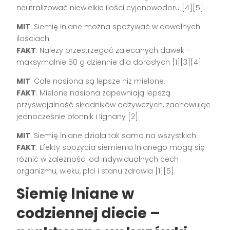
neutralizować niewielkie ilości cyjanowodoru [4][5].
MIT
: Siemię lniane można spożywać w dowolnych
ilościach.
FAKT
: Należy przestrzegać zalecanych dawek –
maksymalnie 50 g dziennie dla dorosłych [1][3][4].
MIT
: Całe nasiona są lepsze niż mielone.
FAKT
: Mielone nasiona zapewniają lepszą
przyswajalność składników odżywczych, zachowując
jednocześnie błonnik i lignany [2].
MIT
: Siemię lniane działa tak samo na wszystkich.
FAKT
: Efekty spożycia siemienia lnianego mogą się
różnić w zależności od indywidualnych cech
organizmu, wieku, płci i stanu zdrowia [1][5].
Siemię lniane w
codziennej diecie –