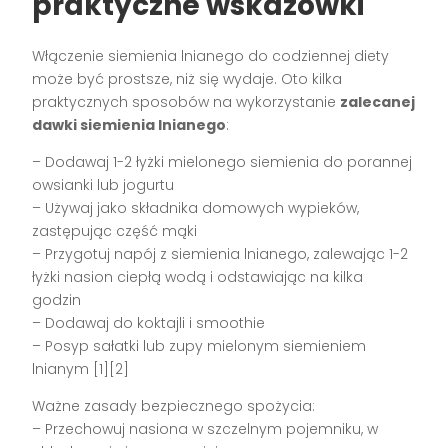
praktyczne wskazówki
Włączenie siemienia lnianego do codziennej diety
może być prostsze, niż się wydaje. Oto kilka
praktycznych sposobów na wykorzystanie
zalecanej
dawki siemienia lnianego
:
– Dodawaj 1-2 łyżki mielonego siemienia do porannej
owsianki lub jogurtu
– Używaj jako składnika domowych wypieków,
zastępując część mąki
– Przygotuj napój z siemienia lnianego, zalewając 1-2
łyżki nasion ciepłą wodą i odstawiając na kilka
godzin
– Dodawaj do koktajli i smoothie
– Posyp sałatki lub zupy mielonym siemieniem
lnianym [1][2]
Ważne zasady bezpiecznego spożycia:
– Przechowuj nasiona w szczelnym pojemniku, w