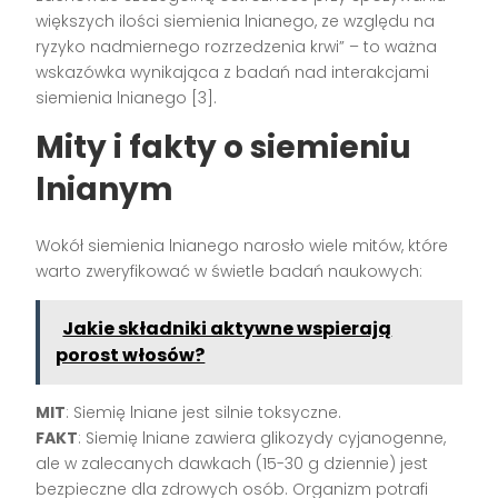
większych ilości siemienia lnianego, ze względu na
ryzyko nadmiernego rozrzedzenia krwi” – to ważna
wskazówka wynikająca z badań nad interakcjami
siemienia lnianego [3].
Mity i fakty o siemieniu
lnianym
Wokół siemienia lnianego narosło wiele mitów, które
warto zweryfikować w świetle badań naukowych:
Jakie składniki aktywne wspierają
porost włosów?
MIT
: Siemię lniane jest silnie toksyczne.
FAKT
: Siemię lniane zawiera glikozydy cyjanogenne,
ale w zalecanych dawkach (15-30 g dziennie) jest
bezpieczne dla zdrowych osób. Organizm potrafi