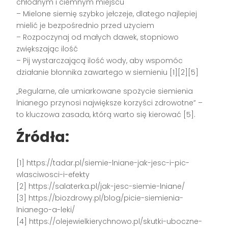
chłodnym i ciemnym miejscu
– Mielone siemię szybko jełczeje, dlatego najlepiej
mielić je bezpośrednio przed użyciem
– Rozpoczynaj od małych dawek, stopniowo
zwiększając ilość
– Pij wystarczającą ilość wody, aby wspomóc
działanie błonnika zawartego w siemieniu [1][2][5]
„Regularne, ale umiarkowane spożycie siemienia
lnianego przynosi największe korzyści zdrowotne” –
to kluczowa zasada, którą warto się kierować [5].
Źródła:
[1] https://tadar.pl/siemie-lniane-jak-jesc-i-pic-
wlasciwosci-i-efekty
[2] https://salaterka.pl/jak-jesc-siemie-lniane/
[3] https://biozdrowy.pl/blog/picie-siemienia-
lnianego-a-leki/
[4] https://olejewielkierychnowo.pl/skutki-uboczne-