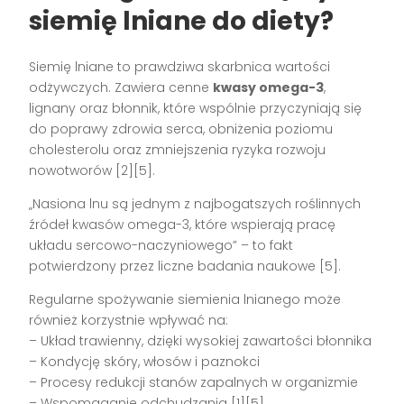
siemię lniane do diety?
Siemię lniane to prawdziwa skarbnica wartości
odżywczych. Zawiera cenne
kwasy omega-3
,
lignany oraz błonnik, które wspólnie przyczyniają się
do poprawy zdrowia serca, obniżenia poziomu
cholesterolu oraz zmniejszenia ryzyka rozwoju
nowotworów [2][5].
„Nasiona lnu są jednym z najbogatszych roślinnych
źródeł kwasów omega-3, które wspierają pracę
układu sercowo-naczyniowego” – to fakt
potwierdzony przez liczne badania naukowe [5].
Regularne spożywanie siemienia lnianego może
również korzystnie wpływać na:
– Układ trawienny, dzięki wysokiej zawartości błonnika
– Kondycję skóry, włosów i paznokci
– Procesy redukcji stanów zapalnych w organizmie
– Wspomaganie odchudzania [1][5]