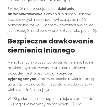
Szczególnie interesujące jest
działanie
antynowotworowe
siemienia lnianego. Lignany
zawarte w tych nasionach wykazują zdolność
hamowania rozwoju komórek nowotworowych, co
jest szczególnie istotne w profilaktyce raka piersi [5].
Bezpieczne dawkowanie
siemienia lnianego
Mimo licznych korzyści zdrowotnych, siemię lniane
powinno być spożywane z umiarem. Głównym
powodem jest obecność
glikozydów
cyjanogennych
, które w procesie trawienia mogą
uwalniać cyjanowodór – substancję toksyczną w
większych ilościach [1][4].
W 100 g siemienia lnianego znajduje się od 200 do
350 mg glikozydów cyjanogennych [4]. Dla