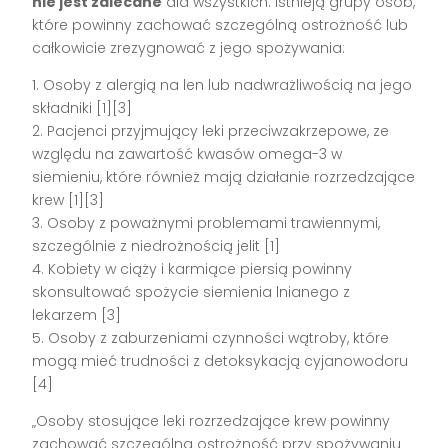
nie jest zalecane
dla wszystkich. Istnieją grupy osób,
które powinny zachować szczególną ostrożność lub
całkowicie zrezygnować z jego spożywania:
1. Osoby z alergią na len lub nadwrażliwością na jego
składniki [1][3]
2. Pacjenci przyjmujący leki przeciwzakrzepowe, ze
względu na zawartość kwasów omega-3 w
siemieniu, które również mają działanie rozrzedzające
krew [1][3]
3. Osoby z poważnymi problemami trawiennymi,
szczególnie z niedrożnością jelit [1]
4. Kobiety w ciąży i karmiące piersią powinny
skonsultować spożycie siemienia lnianego z
lekarzem [3]
5. Osoby z zaburzeniami czynności wątroby, które
mogą mieć trudności z detoksykacją cyjanowodoru
[4]
„Osoby stosujące leki rozrzedzające krew powinny
zachować szczególną ostrożność przy spożywaniu