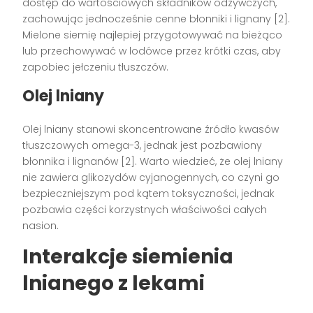
dostęp do wartościowych składników odżywczych,
zachowując jednocześnie cenne błonniki i lignany [2].
Mielone siemię najlepiej przygotowywać na bieżąco
lub przechowywać w lodówce przez krótki czas, aby
zapobiec jełczeniu tłuszczów.
Olej lniany
Olej lniany stanowi skoncentrowane źródło kwasów
tłuszczowych omega-3, jednak jest pozbawiony
błonnika i lignanów [2]. Warto wiedzieć, że olej lniany
nie zawiera glikozydów cyjanogennych, co czyni go
bezpieczniejszym pod kątem toksyczności, jednak
pozbawia części korzystnych właściwości całych
nasion.
Interakcje siemienia
lnianego z lekami