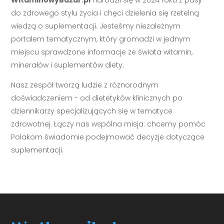
WitaminowyBazar.pl
narodził się w 2024 roku z pasji
do zdrowego stylu życia i chęci dzielenia się rzetelną
wiedzą o suplementacji. Jesteśmy niezależnym
portalem tematycznym, który gromadzi w jednym
miejscu sprawdzone informacje ze świata witamin,
minerałów i suplementów diety.
Nasz zespół tworzą ludzie z różnorodnym
doświadczeniem - od dietetyków klinicznych po
dziennikarzy specjalizujących się w tematyce
zdrowotnej. Łączy nas wspólna misja: chcemy pomóc
Polakom świadomie podejmować decyzje dotyczące
suplementacji.