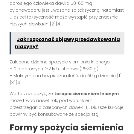
dorosłego człowieka dawka 50-60 mg
cyjanowodoru jest uważana za toksyczną, natomiast
u dzieci toksyczność może wystąpić przy znacznie
niższych dawkach [2][4].
Jak rozpoznać objawy przedawkowania
niacyny?
Zalecane dzienne spożycie siemienia lnianego:
– Dla dorosłych: 1-2 łyżki stołowe (15-30 g)
– Maksymalna bezpieczna ilość: do 50 g dziennie [1]
[3][4]
Warto zaznaczyć, że
terapia siemieniem lnianym
może trwać nawet rok, pod warunkiem
przestrzegania zalecanych dawek [1]. Dłuższe kuracje
powinny być konsultowane ze specjalistą.
Formy spożycia siemienia