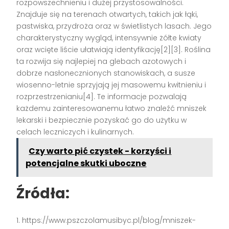
rozpowszechnieniu i dużej przystosowalności.
Znajduje się na terenach otwartych, takich jak łąki,
pastwiska, przydroża oraz w świetlistych lasach. Jego
charakterystyczny wygląd, intensywnie żółte kwiaty
oraz wcięte liście ułatwiają identyfikację[2][3]. Roślina
ta rozwija się najlepiej na glebach azotowych i
dobrze nasłonecznionych stanowiskach, a susze
wiosenno-letnie sprzyjają jej masowemu kwitnieniu i
rozprzestrzenianiu[4]. Te informacje pozwalają
każdemu zainteresowanemu łatwo znaleźć mniszek
lekarski i bezpiecznie pozyskać go do użytku w
celach leczniczych i kulinarnych.
Czy warto pić czystek - korzyści i
potencjalne skutki uboczne
Źródła:
https://www.pszczolamusibyc.pl/blog/mniszek-