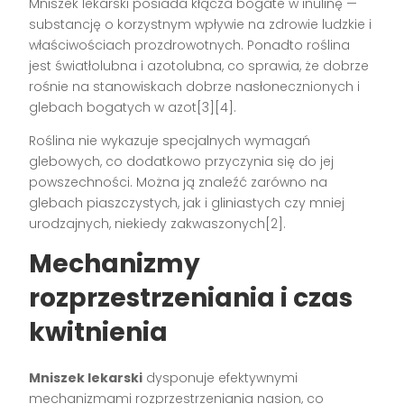
Mniszek lekarski posiada kłącza bogate w inulinę —
substancję o korzystnym wpływie na zdrowie ludzkie i
właściwościach prozdrowotnych. Ponadto roślina
jest światłolubna i azotolubna, co sprawia, że dobrze
rośnie na stanowiskach dobrze nasłonecznionych i
glebach bogatych w azot[3][4].
Roślina nie wykazuje specjalnych wymagań
glebowych, co dodatkowo przyczynia się do jej
powszechności. Można ją znaleźć zarówno na
glebach piaszczystych, jak i gliniastych czy mniej
urodzajnych, niekiedy zakwaszonych[2].
Mechanizmy
rozprzestrzeniania i czas
kwitnienia
Mniszek lekarski
dysponuje efektywnymi
mechanizmami rozprzestrzeniania nasion, co