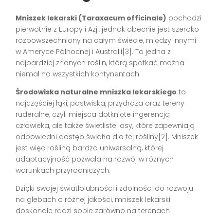
Mniszek lekarski (Taraxacum officinale)
pochodzi
pierwotnie z Europy i Azji, jednak obecnie jest szeroko
rozpowszechniony na całym świecie, między innymi
w Ameryce Północnej i Australii[3]. To jedna z
najbardziej znanych roślin, którą spotkać można
niemal na wszystkich kontynentach.
Środowiska naturalne mniszka lekarskiego
to
najczęściej łąki, pastwiska, przydroża oraz tereny
ruderalne, czyli miejsca dotknięte ingerencją
człowieka, ale także świetliste lasy, które zapewniają
odpowiedni dostęp światła dla tej rośliny[2]. Mniszek
jest więc rośliną bardzo uniwersalną, której
adaptacyjność pozwala na rozwój w różnych
warunkach przyrodniczych.
Dzięki swojej światłolubności i zdolności do rozwoju
na glebach o różnej jakości, mniszek lekarski
doskonale radzi sobie zarówno na terenach