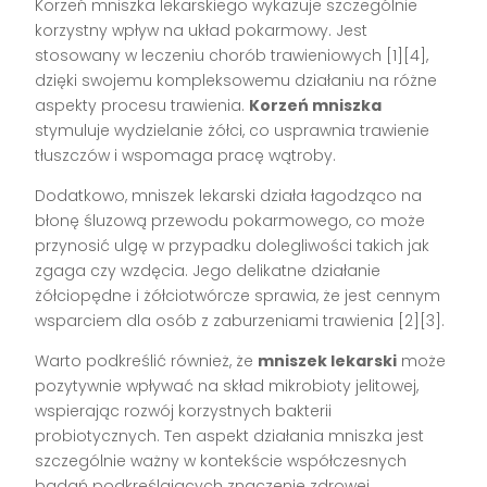
Korzeń mniszka lekarskiego wykazuje szczególnie
korzystny wpływ na układ pokarmowy. Jest
stosowany w leczeniu chorób trawieniowych [1][4],
dzięki swojemu kompleksowemu działaniu na różne
aspekty procesu trawienia.
Korzeń mniszka
stymuluje wydzielanie żółci, co usprawnia trawienie
tłuszczów i wspomaga pracę wątroby.
Dodatkowo, mniszek lekarski działa łagodząco na
błonę śluzową przewodu pokarmowego, co może
przynosić ulgę w przypadku dolegliwości takich jak
zgaga czy wzdęcia. Jego delikatne działanie
żółciopędne i żółciotwórcze sprawia, że jest cennym
wsparciem dla osób z zaburzeniami trawienia [2][3].
Warto podkreślić również, że
mniszek lekarski
może
pozytywnie wpływać na skład mikrobioty jelitowej,
wspierając rozwój korzystnych bakterii
probiotycznych. Ten aspekt działania mniszka jest
szczególnie ważny w kontekście współczesnych
badań podkreślających znaczenie zdrowej