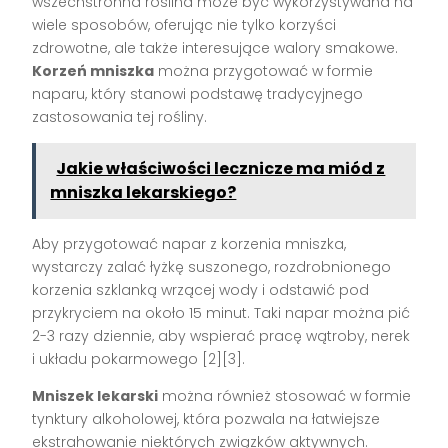
wszechstronna roślina może być wykorzystywana na
wiele sposobów, oferując nie tylko korzyści
zdrowotne, ale także interesujące walory smakowe.
Korzeń mniszka
można przygotować w formie
naparu, który stanowi podstawę tradycyjnego
zastosowania tej rośliny.
Jakie właściwości lecznicze ma miód z
mniszka lekarskiego?
Aby przygotować napar z korzenia mniszka,
wystarczy zalać łyżkę suszonego, rozdrobnionego
korzenia szklanką wrzącej wody i odstawić pod
przykryciem na około 15 minut. Taki napar można pić
2-3 razy dziennie, aby wspierać pracę wątroby, nerek
i układu pokarmowego [2][3].
Mniszek lekarski
można również stosować w formie
tynktury alkoholowej, która pozwala na łatwiejsze
ekstrahowanie niektórych związków aktywnych.