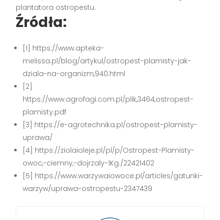
plantatora ostropestu.
Źródła:
[1] https://www.apteka-
melissa.pl/blog/artykul/ostropest-plamisty-jak-
dziala-na-organizm,940.html
[2]
https://www.agrofagi.com.pl/plik,3464,ostropest-
plamisty.pdf
[3] https://e-agrotechnika.pl/ostropest-plamisty-
uprawa/
[4] https://ziolaioleje.pl/pl/p/Ostropest-Plamisty-
owoc,-ciemny,-dojrzaly-1Kg./22421402
[5] https://www.warzywaiowoce.pl/articles/gatunki-
warzyw/uprawa-ostropestu-2347439