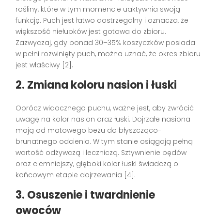
rośliny, które w tym momencie uaktywnia swoją
funkcję. Puch jest łatwo dostrzegalny i oznacza, że
większość niełupków jest gotowa do zbioru.
Zazwyczaj, gdy ponad 30–35% koszyczków posiada
w pełni rozwinięty puch, można uznać, że okres zbioru
jest właściwy [2].
2. Zmiana koloru nasion i łuski
Oprócz widocznego puchu, ważne jest, aby zwrócić
uwagę na kolor nasion oraz łuski. Dojrzałe nasiona
mają od matowego beżu do błyszcząco-
brunatnego odcienia. W tym stanie osiągają pełną
wartość odżywczą i leczniczą. Sztywnienie pędów
oraz ciemniejszy, głęboki kolor łuski świadczą o
końcowym etapie dojrzewania [4].
3. Osuszenie i twardnienie
owoców