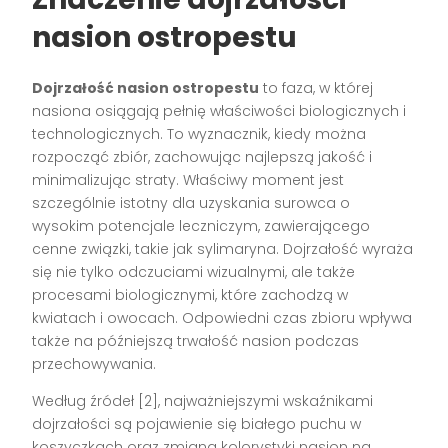
nasion ostropestu
Dojrzałość nasion ostropestu
to faza, w której
nasiona osiągają pełnię właściwości biologicznych i
technologicznych. To wyznacznik, kiedy można
rozpocząć zbiór, zachowując najlepszą jakość i
minimalizując straty. Właściwy moment jest
szczególnie istotny dla uzyskania surowca o
wysokim potencjale leczniczym, zawierającego
cenne związki, takie jak sylimaryna. Dojrzałość wyraża
się nie tylko odczuciami wizualnymi, ale także
procesami biologicznymi, które zachodzą w
kwiatach i owocach. Odpowiedni czas zbioru wpływa
także na późniejszą trwałość nasion podczas
przechowywania.
Według źródeł [2], najważniejszymi wskaźnikami
dojrzałości są pojawienie się białego puchu w
koszyczkach oraz zmiana kolorystyki nasion na