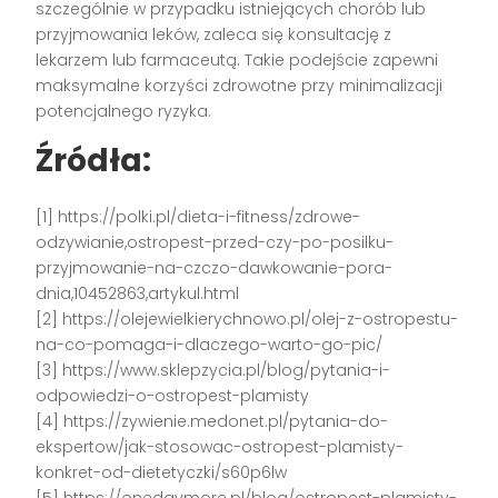
szczególnie w przypadku istniejących chorób lub
przyjmowania leków, zaleca się konsultację z
lekarzem lub farmaceutą. Takie podejście zapewni
maksymalne korzyści zdrowotne przy minimalizacji
potencjalnego ryzyka.
Źródła:
[1] https://polki.pl/dieta-i-fitness/zdrowe-
odzywianie,ostropest-przed-czy-po-posilku-
przyjmowanie-na-czczo-dawkowanie-pora-
dnia,10452863,artykul.html
[2] https://olejewielkierychnowo.pl/olej-z-ostropestu-
na-co-pomaga-i-dlaczego-warto-go-pic/
[3] https://www.sklepzycia.pl/blog/pytania-i-
odpowiedzi-o-ostropest-plamisty
[4] https://zywienie.medonet.pl/pytania-do-
ekspertow/jak-stosowac-ostropest-plamisty-
konkret-od-dietetyczki/s60p6lw
[5] https://onedaymore.pl/blog/ostropest-plamisty-