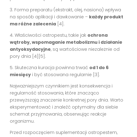
3. Forma preparatu (ekstrakt, olej, nasiona) wpływa
na sposób aplikacji i dawkowanie –
każdy produkt
ma różne zalecenia
[4].
4. Właściwości ostropestu, takie jak
ochrona
wątroby, wspomaganie metabolizmu i działanie
antyoksydacyjne
, są wartościowe niezależnie od
pory dnia [4][5].
5. Skuteczna kuracja powinna trwać
od 1 do 6
miesięcy
i być stosowana regularnie [3].
Najważniejszym czynnikiem jest konsekwencja i
regularność stosowania, które znacząco
przewyższają znaczenie konkretnej pory dnia. Warto
eksperymentować i znaleźć optymalny dla siebie
schemat przyjmowania, obserwując reakcje
organizmu.
Przed rozpoczęciem suplementacji ostropestem,