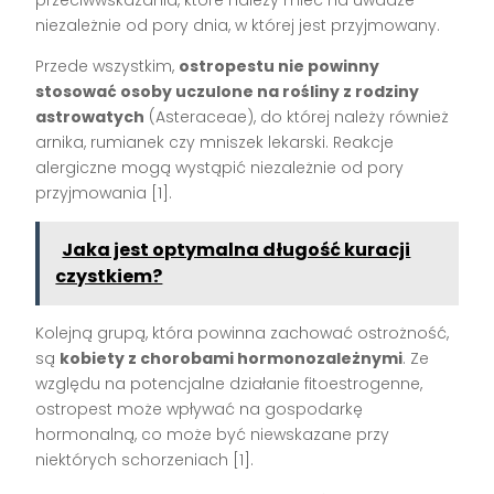
niezależnie od pory dnia, w której jest przyjmowany.
Przede wszystkim,
ostropestu nie powinny
stosować osoby uczulone na rośliny z rodziny
astrowatych
(Asteraceae), do której należy również
arnika, rumianek czy mniszek lekarski. Reakcje
alergiczne mogą wystąpić niezależnie od pory
przyjmowania [1].
Jaka jest optymalna długość kuracji
czystkiem?
Kolejną grupą, która powinna zachować ostrożność,
są
kobiety z chorobami hormonozależnymi
. Ze
względu na potencjalne działanie fitoestrogenne,
ostropest może wpływać na gospodarkę
hormonalną, co może być niewskazane przy
niektórych schorzeniach [1].