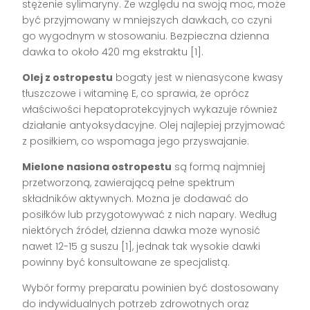
stężenie sylimaryny. Ze względu na swoją moc, może
być przyjmowany w mniejszych dawkach, co czyni
go wygodnym w stosowaniu. Bezpieczna dzienna
dawka to około 420 mg ekstraktu [1].
Olej z ostropestu
bogaty jest w nienasycone kwasy
tłuszczowe i witaminę E, co sprawia, że oprócz
właściwości hepatoprotekcyjnych wykazuje również
działanie antyoksydacyjne. Olej najlepiej przyjmować
z posiłkiem, co wspomaga jego przyswajanie.
Mielone nasiona ostropestu
są formą najmniej
przetworzoną, zawierającą pełne spektrum
składników aktywnych. Można je dodawać do
posiłków lub przygotowywać z nich napary. Według
niektórych źródeł, dzienna dawka może wynosić
nawet 12-15 g suszu [1], jednak tak wysokie dawki
powinny być konsultowane ze specjalistą.
Wybór formy preparatu powinien być dostosowany
do indywidualnych potrzeb zdrowotnych oraz