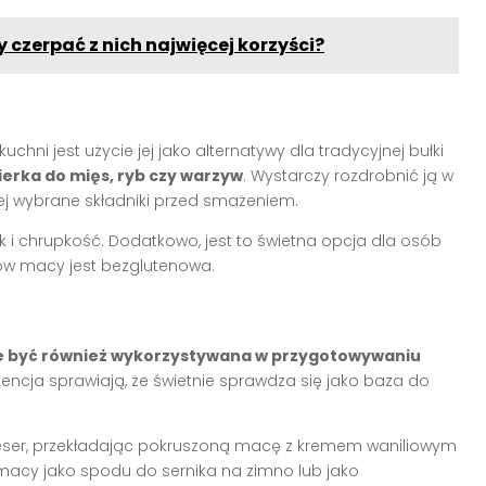
czerpać z nich najwięcej korzyści?
i jest użycie jej jako alternatywy dla tradycyjnej bułki
erka do mięs, ryb czy warzyw
. Wystarczy rozdrobnić ją w
iej wybrane składniki przed smażeniem.
i chrupkość. Dodatkowo, jest to świetna opcja dla osób
ów macy jest bezglutenowa.
 być również wykorzystywana w przygotowywaniu
tencja sprawiają, że świetnie sprawdza się jako baza do
ser, przekładając pokruszoną macę z kremem waniliowym
macy jako spodu do sernika na zimno lub jako