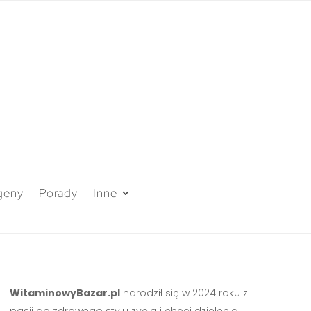
geny
Porady
Inne
WitaminowyBazar.pl
narodził się w 2024 roku z
pasji do zdrowego stylu życia i chęci dzielenia