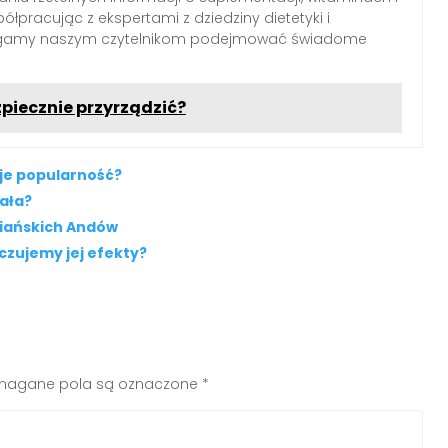
łpracując z ekspertami z dziedziny dietetyki i
agamy naszym czytelnikom podejmować świadome
zpiecznie przyrządzić?
uje popularność?
iała?
wiańskich Andów
czujemy jej efekty?
agane pola są oznaczone
*