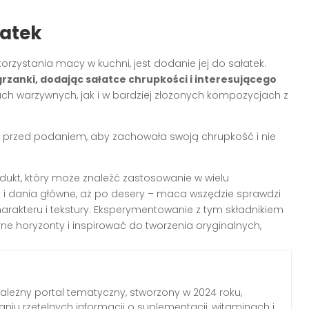
łatek
zystania macy w kuchni, jest dodanie jej do sałatek.
zanki, dodając sałatce chrupkości i interesującego
ach warzywnych, jak i w bardziej złożonych kompozycjach z
 przed podaniem, aby zachowała swoją chrupkość i nie
dukt, który może znaleźć zastosowanie w wielu
 i dania główne, aż po desery – maca wszędzie sprawdzi
rakteru i tekstury. Eksperymentowanie z tym składnikiem
e horyzonty i inspirować do tworzenia oryginalnych,
zależny portal tematyczny, stworzony w 2024 roku,
aniu rzetelnych informacji o suplementacji, witaminach i