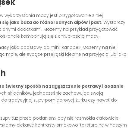
ąsek
 wykorzystania macy jest przygotowanie z niej
się jako baza do różnorodnych dipów i past
. Wystarczy
lubionymi dodatkami. Możemy na przykład przygotować
doskonale komponują się z chrupkością macy.
acy jako podstawy do mini-kanapek. Możemy na niej
ąc małe, ale sycące przekąski idealne na przyjęcia lub jako
ch
to świetny sposób na zagęszczenie potrawy i dodanie
ych składników, jednocześnie zachowując swoją
do tradycyjnej zupy pomidorowej, żurku czy nawet do
upy tuż przed podaniem, aby nie rozmokła całkowicie i
 uzyskamy ciekawe kontrasty smakowo-teksturalne w naszym