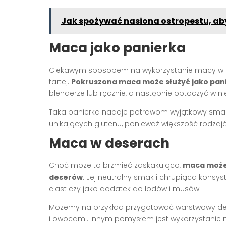
Jak spożywać nasiona ostropestu, aby 
Maca jako panierka
Ciekawym sposobem na wykorzystanie macy w kuchn
tartej.
Pokruszona maca może służyć jako pani
blenderze lub ręcznie, a następnie obtoczyć w n
Taka panierka nadaje potrawom wyjątkowy smak 
unikających glutenu, ponieważ większość rodzaj
Maca w deserach
Choć może to brzmieć zaskakująco,
maca może
deserów
. Jej neutralny smak i chrupiąca konsys
ciast czy jako dodatek do lodów i musów.
Możemy na przykład przygotować warstwowy de
i owocami. Innym pomysłem jest wykorzystanie 