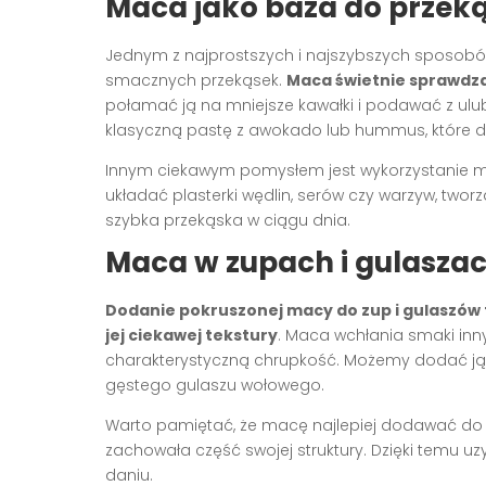
Maca jako baza do przek
Jednym z najprostszych i najszybszych sposobów
smacznych przekąsek.
Maca świetnie sprawdza 
połamać ją na mniejsze kawałki i podawać z u
klasyczną pastę z awokado lub hummus, które 
Innym ciekawym pomysłem jest wykorzystanie m
układać plasterki wędlin, serów czy warzyw, tworz
szybka przekąska w ciągu dnia.
Maca w zupach i gulasza
Dodanie pokruszonej macy do zup i gulaszów 
jej ciekawej tekstury
. Maca wchłania smaki inn
charakterystyczną chrupkość. Możemy dodać ją 
gęstego gulaszu wołowego.
Warto pamiętać, że macę najlepiej dodawać do z
zachowała część swojej struktury. Dzięki temu
daniu.