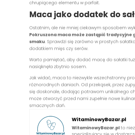
chrupiącego elementu w parfait.
Maca jako dodatek do sa
Ostatnim, ale nie mniej ciekawym sposobem wykor
Pokruszona maca może zastąpić tradycyjne gr
smaku
. Sprawdzi się zarówno w prostych sałatk
dodatkiem mięs czy serów.
Warto pamiętać, aby dodać macę do sałatki tuż
nasiąknęła zbytnio sosem.
Jak widać, maca to niezwykle wszechstronny pro
różnorodnych daniach. Od przekąsek, przez zupy
się doskonale, dodając potrawom unikalnego cha
może otworzyć przed nami zupełnie nowe kulinarn
smacznych dań.
WitaminowyBazar.pl
WitaminowyBazar.pl
to nie
specjalizujący się w dostarcz