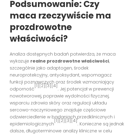
Podsumowanie: Czy
maca rzeczywiście ma
prozdrowotne
właściwości?
Analiza dostępnych badań potwierdza, że maca
wykazuje
realne prozdrowotne właściwości
,
szczególnie jako adaptogen, środek
neuroprotekcyjny, antyoksydant, wspomagacz
funkcji poznawczych oraz środek wzmacniający
[1][2][3][4]
odporność
. Jej potencjał w prewencji
nowotworowej, poprawie wydolności fizycznej,
wsparciu zdrowia skóry oraz regulacji układu
sercowo-naczyniowego znajduje częściowe
odzwierciedlenie w badaniach przedklinicznych i
[1][2][3][4]
epidemiologicznych
. Konieczne są jednak
dalsze, długoterminowe analizy kliniczne w celu