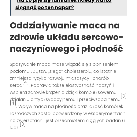
Na co pije się rumianek i kiedy warto
sięgnąć po ten napar?
Oddziaływanie maca na
zdrowie układu sercowo-
naczyniowego i płodność
Spożywanie maca może wiązać się z obniżeniem
poziomu LDL, tzw. „złego” cholesterolu, co istotnie
zmniejsza ryzyko rozwoju miażdżycy i chorób
[4]
serca
. Poprawia także elastyczność naczyń i
wspiera zdrowie krążenia dzięki kompleksowemu
[3]
działaniu antyoksydacyjnemu i przeciwzapalnemu
[4]
. Wpływ maca na płodność oraz jakość komórek
rozrodczych został potwierdzony w eksperymentach
na zwierzętach i jest przedmiotem ciągłych badań u
[3]
ludzi
.