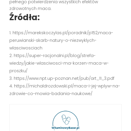
pełnego potwierdzenia wszystkich efektów
zdrowotnych maca.
Źródła:
https://marekskoczylas.pl/poradnik/p152,maca-
peruwianski-skarb-natury-o-niezwyklych-
wlasciwosciach
https://super-racjonalni.pl/blog/strefa-
wiedzy/jakie-wlasciwosci-ma-korzen-maca-w-
proszku/
https://www.npt.up-poznan.net/pub/art_11_3.pdf
https://michaldrozdowski.pl/maca-i-jej-wplyw-na-
zdrowie-co-mowia-badania-naukowe/