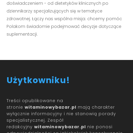
doświadczeniem - od dietetyków klinicznych po
dziennikarzy specjalizujących się w tematyce
zdrowotnej. Łączy nas wspólna misja: chcemy pomóc
Polakom świadomie podejmować decyzje dotyczące
suplementacji.
Użytkowniku!
Treści opublikowane na
stronie
witaminowybazar.pl
mają charakter
wyłącznie informacyjny i nie stanowią porady
specjalistycznej. Zespół
redakcyjny
witaminowybazar.pl
nie ponosi