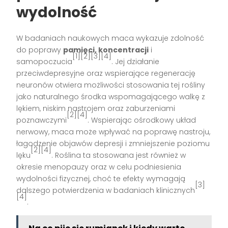
wydolność
W badaniach naukowych maca wykazuje zdolność
do poprawy
pamięci, koncentracji
i
[1][2][3][4]
samopoczucia
. Jej działanie
przeciwdepresyjne oraz wspierające regenerację
neuronów otwiera możliwości stosowania tej rośliny
jako naturalnego środka wspomagającego walkę z
lękiem, niskim nastrojem oraz zaburzeniami
[2][4]
poznawczymi
. Wspierając ośrodkowy układ
nerwowy, maca może wpływać na poprawę nastroju,
łagodzenie objawów depresji i zmniejszenie poziomu
[2][4]
lęku
. Roślina ta stosowana jest również w
okresie menopauzy oraz w celu podniesienia
wydolności fizycznej, choć te efekty wymagają
[3]
dalszego potwierdzenia w badaniach klinicznych
[4]
.