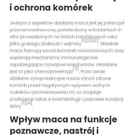
i ochrona komórek
Jednym z aspektów działania maca jest jej potencjał
przeciwnowotworowy, potwierdzony w badaniach in
vitro prowadzonych na liniach komórkowych raka
[1][2][3]
jelita grubego, białaczki i wątroby
. Składniki
maca hamują wzrost komórek nowotworowych oraz
wspierają mechanizmy immunologiczne
zapobiegające rozwojowi nowotworów; określane
[2]
jest to jako chemoprewencja
. Przez swoje
działanie cytoprotekcyjne maca chroni zdrowe
komórki przed negatywnym wpływem wolnych
rodników i promieniowania UV, co znajduje
przełożenie także w kosmetologii i poprawie kondycji
[1][4]
skóry
.
Wpływ maca na funkcje
poznawcze, nastrój i