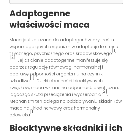
Adaptogenne
właściwości maca
Maca jest zaliczana do adaptogenów, czyli roślin
wspomagających organizm w adaptacji do stresu
[1]
fizycznego, psychicznego oraz środowiskowego
[2]
. Jej działanie adaptogenne manifestuje się
poprzez regulację równowagi hormonalnej i
poprawę odporności organizmu na czynniki
[1]
szkodliwe
. Dzięki obecności bioaktywnych
związków, maca wzmacnia odporność psychiczną,
[2]
łagodząc skutki przeciążenia i wyczerpania
.
Mechanizm ten polega na oddziaływaniu składników
maca na układ nerwowy oraz hormonalny
[1]
człowieka
.
Bioaktywne składniki i ich