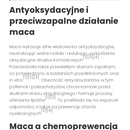
Antyoksydacyjne i
przeciwzapalne działanie
maca
Maca wykazuje silne właściwości antyoksydacyjne,
neutralizując wolne rodniki i redukując uszkodzenia
[1][3][4]
oksydacyjne struktur komórkowych
.
Przeciwdziała także przewlekłym stanom zapalnym,
co potwierdzono w badaniach przedklinicznych oraz
[1][2][3]
in vitro
. Obecność antyoksydantów, w tym
polifenoli i polisacharydów, chroni komórki przed
skutkami stresu oksydacyjnego i hamuje procesy
[1][3]
utleniania lipidów
. To przekłada się na wsparcie
odporności, a także na prewencję chorób
[3][4]
cywilizacyjnych
.
Maca a chemoprewencja