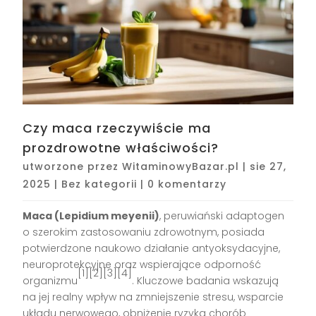
Czy maca rzeczywiście ma
prozdrowotne właściwości?
utworzone przez
WitaminowyBazar.pl
|
sie 27,
2025
|
Bez kategorii
|
0 komentarzy
Maca (Lepidium meyenii)
, peruwiański adaptogen
o szerokim zastosowaniu zdrowotnym, posiada
potwierdzone naukowo działanie antyoksydacyjne,
neuroprotekcyjne oraz wspierające odporność
[1][2][3][4]
organizmu
. Kluczowe badania wskazują
na jej realny wpływ na zmniejszenie stresu, wsparcie
układu nerwowego, obniżenie ryzyka chorób