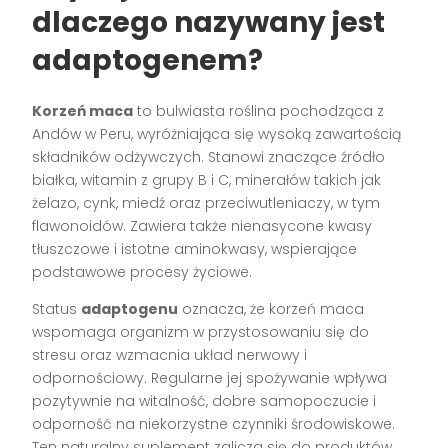
dlaczego nazywany jest
adaptogenem?
Korzeń maca
to bulwiasta roślina pochodząca z
Andów w Peru, wyróżniająca się wysoką zawartością
składników odżywczych. Stanowi znaczące źródło
białka, witamin z grupy B i C, minerałów takich jak
żelazo, cynk, miedź oraz przeciwutleniaczy, w tym
flawonoidów. Zawiera także nienasycone kwasy
tłuszczowe i istotne aminokwasy, wspierające
podstawowe procesy życiowe.
Status
adaptogenu
oznacza, że korzeń maca
wspomaga organizm w przystosowaniu się do
stresu oraz wzmacnia układ nerwowy i
odpornościowy. Regularne jej spożywanie wpływa
pozytywnie na witalność, dobre samopoczucie i
odporność na niekorzystne czynniki środowiskowe.
Ten naturalny suplement zalicza się do produktów