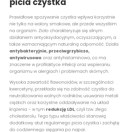
picia czystka
Prawidłowe spożywanie czystka wpływa korzystnie
nie tylko na walory smakowe, ale przede wszystkim
na organizm. Zioło charakteryzuje się silnym
działaniem antyoksydacyjnym, oczyszczającym, a
także wzmacniającym naturalną odporność. Działa
antybakteryjnie, przeciwgrzybiczo,
antywirusowo
oraz antyhistaminowo, co ma
znaczenie w profilaktyce infekcji oraz wspieraniu
organizmu w alergiach i problemach skórnych.
Wysoka zawartość flawonoidów, w szczególności
kwercetyny, przekłada się na zdolność czystka do
neutralizowania wolnych rodników, usuwania metali
ciężkich oraz korzystne oddziaływanie na układ
krążenia – w tym
redukcję LDL
, czyli tzw. złego
cholesterolu. Tego typu właściwości stanowią
dodatkowy atut regularnego picia czystka i zachętę
do codziennego sięgania po napar.