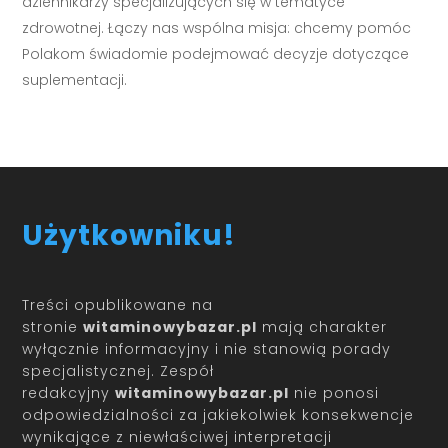
dziennikarzy specjalizujących się w tematyce
zdrowotnej. Łączy nas wspólna misja: chcemy pomóc
Polakom świadomie podejmować decyzje dotyczące
suplementacji.
Użytkowniku!
Treści opublikowane na
stronie
witaminowybazar.pl
mają charakter
wyłącznie informacyjny i nie stanowią porady
specjalistycznej. Zespół
redakcyjny
witaminowybazar.pl
nie ponosi
odpowiedzialności za jakiekolwiek konsekwencje
wynikające z niewłaściwej interpretacji