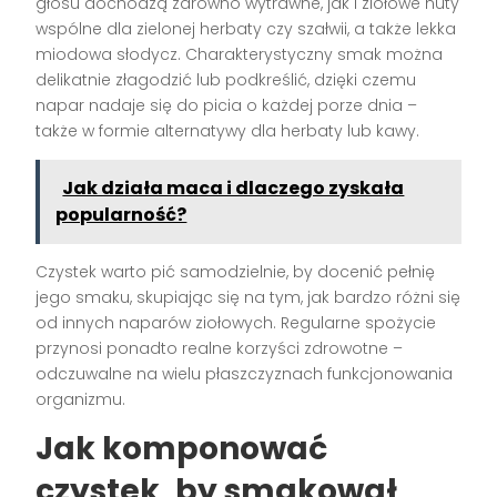
głosu dochodzą zarówno wytrawne, jak i ziołowe nuty
wspólne dla zielonej herbaty czy szałwii, a także lekka
miodowa słodycz. Charakterystyczny smak można
delikatnie złagodzić lub podkreślić, dzięki czemu
napar nadaje się do picia o każdej porze dnia –
także w formie alternatywy dla herbaty lub kawy.
Jak działa maca i dlaczego zyskała
popularność?
Czystek warto pić samodzielnie, by docenić pełnię
jego smaku, skupiając się na tym, jak bardzo różni się
od innych naparów ziołowych. Regularne spożycie
przynosi ponadto realne korzyści zdrowotne –
odczuwalne na wielu płaszczyznach funkcjonowania
organizmu.
Jak komponować
czystek, by smakował