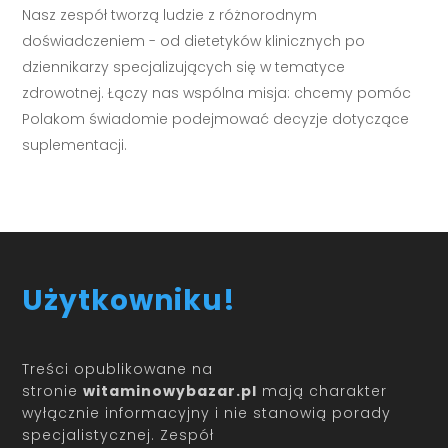
Nasz zespół tworzą ludzie z różnorodnym
doświadczeniem - od dietetyków klinicznych po
dziennikarzy specjalizujących się w tematyce
zdrowotnej. Łączy nas wspólna misja: chcemy pomóc
Polakom świadomie podejmować decyzje dotyczące
suplementacji.
Użytkowniku!
Treści opublikowane na
stronie
witaminowybazar.pl
mają charakter
wyłącznie informacyjny i nie stanowią porady
specjalistycznej. Zespół