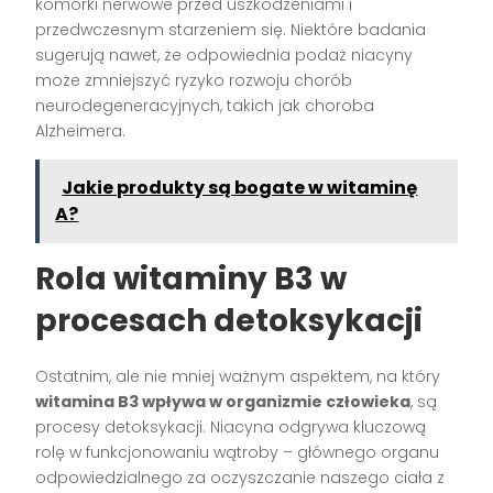
komórki nerwowe przed uszkodzeniami i
przedwczesnym starzeniem się. Niektóre badania
sugerują nawet, że odpowiednia podaż niacyny
może zmniejszyć ryzyko rozwoju chorób
neurodegeneracyjnych, takich jak choroba
Alzheimera.
Jakie produkty są bogate w witaminę
A?
Rola witaminy B3 w
procesach detoksykacji
Ostatnim, ale nie mniej ważnym aspektem, na który
witamina B3 wpływa w organizmie człowieka
, są
procesy detoksykacji. Niacyna odgrywa kluczową
rolę w funkcjonowaniu wątroby – głównego organu
odpowiedzialnego za oczyszczanie naszego ciała z