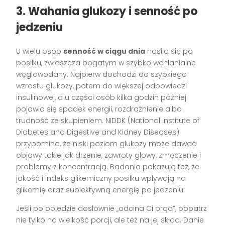
3. Wahania glukozy i senność po
jedzeniu
U wielu osób
senność w ciągu dnia
nasila się po
posiłku, zwłaszcza bogatym w szybko wchłanialne
węglowodany. Najpierw dochodzi do szybkiego
wzrostu glukozy, potem do większej odpowiedzi
insulinowej, a u części osób kilka godzin później
pojawia się spadek energii, rozdrażnienie albo
trudność ze skupieniem. NIDDK (National Institute of
Diabetes and Digestive and Kidney Diseases)
przypomina, że niski poziom glukozy może dawać
objawy takie jak drżenie, zawroty głowy, zmęczenie i
problemy z koncentracją. Badania pokazują też, że
jakość i indeks glikemiczny posiłku wpływają na
glikemię oraz subiektywną energię po jedzeniu.
Jeśli po obiedzie dosłownie „odcina Ci prąd”, popatrz
nie tylko na wielkość porcji, ale też na jej skład. Danie