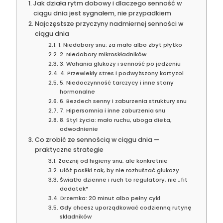
Jak działa rytm dobowy i dlaczego senność w
ciągu dnia jest sygnałem, nie przypadkiem
Najczęstsze przyczyny nadmiernej senności w
ciągu dnia
1. Niedobory snu: za mało albo zbyt płytko
2. Niedobory mikroskładników
3. Wahania glukozy i senność po jedzeniu
4. Przewlekły stres i podwyższony kortyzol
5. Niedoczynność tarczycy i inne stany
hormonalne
6. Bezdech senny i zaburzenia struktury snu
7. Hipersomnia i inne zaburzenia snu
8. Styl życia: mało ruchu, uboga dieta,
odwodnienie
Co zrobić ze sennością w ciągu dnia —
praktyczne strategie
Zacznij od higieny snu, ale konkretnie
Ułóż posiłki tak, by nie rozhuśtać glukozy
Światło dzienne i ruch to regulatory, nie „fit
dodatek”
Drzemka: 20 minut albo pełny cykl
Gdy chcesz uporządkować codzienną rutynę
składników