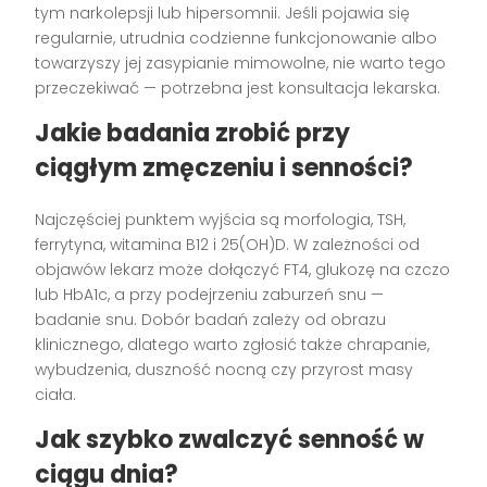
tym narkolepsji lub hipersomnii. Jeśli pojawia się
regularnie, utrudnia codzienne funkcjonowanie albo
towarzyszy jej zasypianie mimowolne, nie warto tego
przeczekiwać — potrzebna jest konsultacja lekarska.
Jakie badania zrobić przy
ciągłym zmęczeniu i senności?
Najczęściej punktem wyjścia są morfologia, TSH,
ferrytyna, witamina B12 i 25(OH)D. W zależności od
objawów lekarz może dołączyć FT4, glukozę na czczo
lub HbA1c, a przy podejrzeniu zaburzeń snu —
badanie snu. Dobór badań zależy od obrazu
klinicznego, dlatego warto zgłosić także chrapanie,
wybudzenia, duszność nocną czy przyrost masy
ciała.
Jak szybko zwalczyć senność w
ciągu dnia?