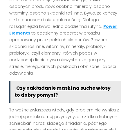
osobnych produktów: osobno minerały, osobno
witaminy, osobno składniki roślinne. Bywa, że kończy
się to chaosem i nieregularnością. Dlatego
rozsądniejsza bywa jedna codzienna rutyna.
Power
Elements
to codzienny preparat w proszku
opracowany przez polskich ekspertów. Zawiera
składniki roślinne, witaminy, minerały, probiotyki i
prebiotyki, czyli elementy, których podaż w
codziennej diecie bywa niewystarczająca przy
stresie, nieregularnych posiłkach i obniżonej jakości
odżywiania.
Czy nakładanie maski na suche włosy
to dobry pomysł?
To ważne zwłaszcza wtedy, gdy problem nie wynika z
jednej spektakularnej przyczyny, ale z kilku drobnych
zaniedbań naraz: słabego śniadania, późnego
zasypiania, niskiej podaży składników mineralnych i