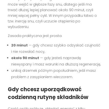
może wejść w głębsze fazy snu, dlatego jeśli ma
trwać dłużej, lepiej planować około 90 minut, czyli
mniej więcej pełny cykl. W innym przypadku łatwo o
tzw. inercję snu, czyli uczucie otępienia po
wybudzeniu.
Zasada praktyczna jest prosta:
20 minut
— gdy chcesz szybko odzyskać czujność
i nie rozwalać nocy,
około 90 minut
— gdy jesteś naprawdę
niewyspany i masz warunki na dłuższą regenerację,
unikaj drzemek późnym popołudniem, jeśli masz
problem z zasypianiem wieczorem.
Gdy chcesz uporządkować
codzienną rutynę składników
Część osób próbuje „składać energię” z kilku