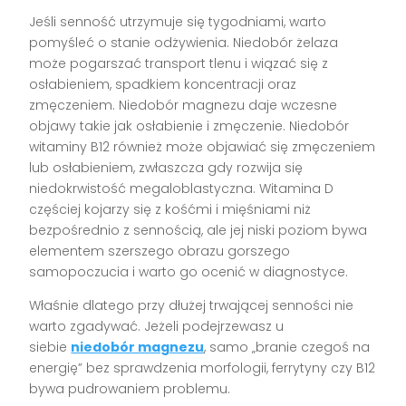
Jeśli senność utrzymuje się tygodniami, warto
pomyśleć o stanie odżywienia. Niedobór żelaza
może pogarszać transport tlenu i wiązać się z
osłabieniem, spadkiem koncentracji oraz
zmęczeniem. Niedobór magnezu daje wczesne
objawy takie jak osłabienie i zmęczenie. Niedobór
witaminy B12 również może objawiać się zmęczeniem
lub osłabieniem, zwłaszcza gdy rozwija się
niedokrwistość megaloblastyczna. Witamina D
częściej kojarzy się z kośćmi i mięśniami niż
bezpośrednio z sennością, ale jej niski poziom bywa
elementem szerszego obrazu gorszego
samopoczucia i warto go ocenić w diagnostyce.
Właśnie dlatego przy dłużej trwającej senności nie
warto zgadywać. Jeżeli podejrzewasz u
siebie
niedobór magnezu
, samo „branie czegoś na
energię” bez sprawdzenia morfologii, ferrytyny czy B12
bywa pudrowaniem problemu.