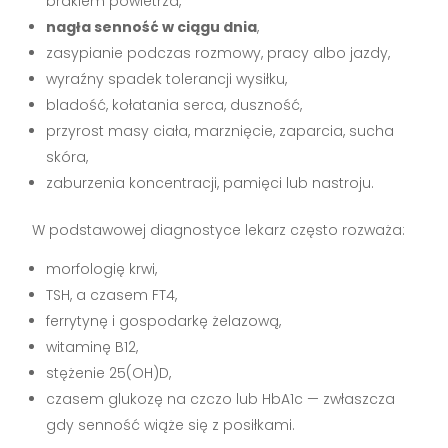
brakiem powietrza,
nagła senność w ciągu dnia
,
zasypianie podczas rozmowy, pracy albo jazdy,
wyraźny spadek tolerancji wysiłku,
bladość, kołatania serca, duszność,
przyrost masy ciała, marznięcie, zaparcia, sucha
skóra,
zaburzenia koncentracji, pamięci lub nastroju.
W podstawowej diagnostyce lekarz często rozważa:
morfologię krwi,
TSH, a czasem FT4,
ferrytynę i gospodarkę żelazową,
witaminę B12,
stężenie 25(OH)D,
czasem glukozę na czczo lub HbA1c — zwłaszcza
gdy senność wiąże się z posiłkami.