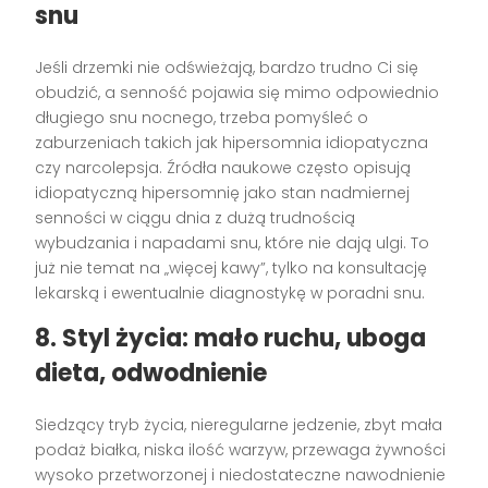
snu
Jeśli drzemki nie odświeżają, bardzo trudno Ci się
obudzić, a senność pojawia się mimo odpowiednio
długiego snu nocnego, trzeba pomyśleć o
zaburzeniach takich jak hipersomnia idiopatyczna
czy narcolepsja. Źródła naukowe często opisują
idiopatyczną hipersomnię jako stan nadmiernej
senności w ciągu dnia z dużą trudnością
wybudzania i napadami snu, które nie dają ulgi. To
już nie temat na „więcej kawy”, tylko na konsultację
lekarską i ewentualnie diagnostykę w poradni snu.
8. Styl życia: mało ruchu, uboga
dieta, odwodnienie
Siedzący tryb życia, nieregularne jedzenie, zbyt mała
podaż białka, niska ilość warzyw, przewaga żywności
wysoko przetworzonej i niedostateczne nawodnienie