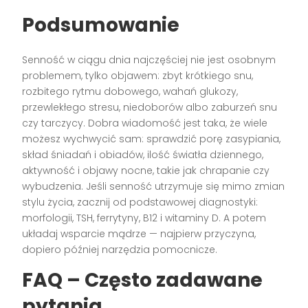
Podsumowanie
Senność w ciągu dnia najczęściej nie jest osobnym
problemem, tylko objawem: zbyt krótkiego snu,
rozbitego rytmu dobowego, wahań glukozy,
przewlekłego stresu, niedoborów albo zaburzeń snu
czy tarczycy. Dobra wiadomość jest taka, że wiele
możesz wychwycić sam: sprawdzić porę zasypiania,
skład śniadań i obiadów, ilość światła dziennego,
aktywność i objawy nocne, takie jak chrapanie czy
wybudzenia. Jeśli senność utrzymuje się mimo zmian
stylu życia, zacznij od podstawowej diagnostyki:
morfologii, TSH, ferrytyny, B12 i witaminy D. A potem
układaj wsparcie mądrze — najpierw przyczyna,
dopiero później narzędzia pomocnicze.
FAQ – Często zadawane
pytania