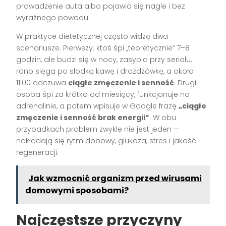
prowadzenie auta albo pojawia się nagle i bez
wyraźnego powodu.
W praktyce dietetycznej często widzę dwa
scenariusze. Pierwszy: ktoś śpi „teoretycznie” 7–8
godzin, ale budzi się w nocy, zasypia przy serialu,
rano sięga po słodką kawę i drożdżówkę, a około
11:00 odczuwa
ciągłe zmęczenie i senność
. Drugi:
osoba śpi za krótko od miesięcy, funkcjonuje na
adrenalinie, a potem wpisuje w Google frazę
„ciągłe
zmęczenie i senność brak energii”
. W obu
przypadkach problem zwykle nie jest jeden —
nakładają się rytm dobowy, glukoza, stres i jakość
regeneracji.
Jak wzmocnić organizm przed wirusami
domowymi sposobami?
Najczęstsze przyczyny