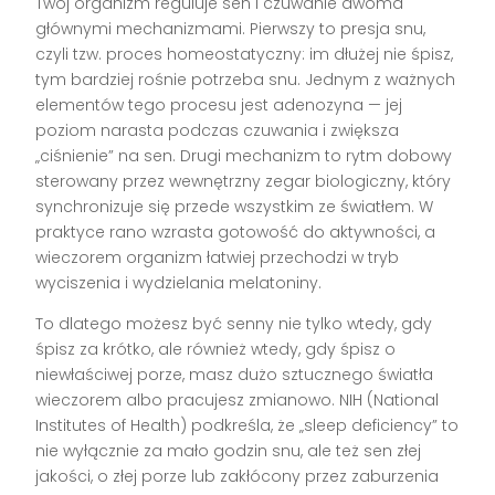
Twój organizm reguluje sen i czuwanie dwoma
głównymi mechanizmami. Pierwszy to presja snu,
czyli tzw. proces homeostatyczny: im dłużej nie śpisz,
tym bardziej rośnie potrzeba snu. Jednym z ważnych
elementów tego procesu jest adenozyna — jej
poziom narasta podczas czuwania i zwiększa
„ciśnienie” na sen. Drugi mechanizm to rytm dobowy
sterowany przez wewnętrzny zegar biologiczny, który
synchronizuje się przede wszystkim ze światłem. W
praktyce rano wzrasta gotowość do aktywności, a
wieczorem organizm łatwiej przechodzi w tryb
wyciszenia i wydzielania melatoniny.
To dlatego możesz być senny nie tylko wtedy, gdy
śpisz za krótko, ale również wtedy, gdy śpisz o
niewłaściwej porze, masz dużo sztucznego światła
wieczorem albo pracujesz zmianowo. NIH (National
Institutes of Health) podkreśla, że „sleep deficiency” to
nie wyłącznie za mało godzin snu, ale też sen złej
jakości, o złej porze lub zakłócony przez zaburzenia