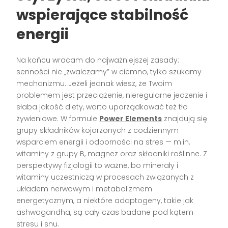
wspierające stabilność
energii
Na końcu wracam do najważniejszej zasady:
senności nie „zwalczamy” w ciemno, tylko szukamy
mechanizmu. Jeżeli jednak wiesz, że Twoim
problemem jest przeciążenie, nieregularne jedzenie i
słaba jakość diety, warto uporządkować też tło
żywieniowe. W formule
Power Elements
znajdują się
grupy składników kojarzonych z codziennym
wsparciem energii i odporności na stres — m.in.
witaminy z grupy B, magnez oraz składniki roślinne. Z
perspektywy fizjologii to ważne, bo minerały i
witaminy uczestniczą w procesach związanych z
układem nerwowym i metabolizmem
energetycznym, a niektóre adaptogeny, takie jak
ashwagandha, są cały czas badane pod kątem
stresu i snu.