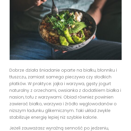
Dobrze działa śniadanie oparte na białku, błonniku i
tłuszczu, zamiast samego pieczywa czy słodkich
płatków. W praktyce: jajka i warzywa, gęsty jogurt
naturalny z orzechami, owsianka z dodatkiem białka i
nasion, tofu z warzywami. Obiad również powinien
zawierać białko, warzywa i źródło węglowodanów o
niższym ładunku glikemicznym. Taki układ zwykle
stabilizuje energię lepiej niż szybkie kalorie.
Jeżeli zauważasz wyraźną senność po jedzeniu,