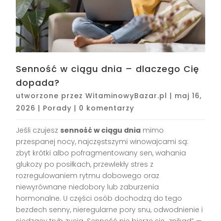
Senność w ciągu dnia – dlaczego Cię
dopada?
utworzone przez
WitaminowyBazar.pl
|
maj 16,
2026
|
Porady
|
0 komentarzy
Jeśli czujesz
senność w ciągu dnia
mimo
przespanej nocy, najczęstszymi winowajcami są:
zbyt krótki albo pofragmentowany sen, wahania
glukozy po posiłkach, przewlekły stres z
rozregulowaniem rytmu dobowego oraz
niewyrównane niedobory lub zaburzenia
hormonalne. U części osób dochodzą do tego
bezdech senny, nieregularne pory snu, odwodnienie i
siedzący tryb życia. Senność nie bierze się „znikąd” —