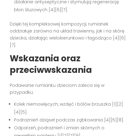
działanie antyseptyczne i stymulują regenerację
błon śluzowych [4][6][7].
Dzięki tej kompleksowej kompozycji, rumianek
oddziałuje zarówno na układ trawienny, jak i na skórę
dziecka, działając wielokierunkowo i łagodząco [4][6]
[7].
Wskazania oraz
przeciwwskazania
Podawanie rumianku dzieciom zaleca się w
przypadku:
Kolek niemowlęcych, wzdęć i bólów brzuszka [1][2]
[4][5].
Podrażnień dziąseł podczas ząbkowania [4][5][8].
Odparzeń, podrażnień i zmian skórnych o
niewielkim nasileniu [1][2][7][9].