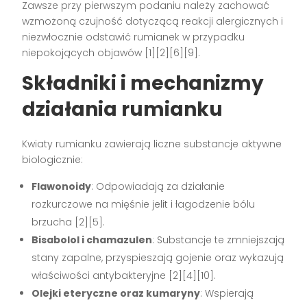
Zawsze przy pierwszym podaniu należy zachować
wzmożoną czujność dotyczącą reakcji alergicznych i
niezwłocznie odstawić rumianek w przypadku
niepokojących objawów [1][2][6][9].
Składniki i mechanizmy
działania rumianku
Kwiaty rumianku zawierają liczne substancje aktywne
biologicznie:
Flawonoidy
: Odpowiadają za działanie
rozkurczowe na mięśnie jelit i łagodzenie bólu
brzucha [2][5].
Bisabolol i chamazulen
: Substancje te zmniejszają
stany zapalne, przyspieszają gojenie oraz wykazują
właściwości antybakteryjne [2][4][10].
Olejki eteryczne oraz kumaryny
: Wspierają