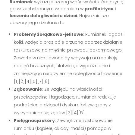
Rumianek
wykazuje szereg właściwości, które czynią
go wszechstronnym wsparciem w
profilaktyce i
leczeniu dolegliwości u dzieci
. Najważniejsze
obszary jego działania to:
Problemy żołądkowo-jelitowe
: Rumianek łagodzi
kolki, wzdęcia oraz bóle brzucha poprzez działanie
rozkurczowe na mięśnie przewodu pokarmowego.
Zawarte w nim flawonoidy wpływają na redukcję
napięć brzusznych, ułatwiając wypróżnianie i
zmniejszając nieprzyjemne dolegliwości trawienne
[1][2][4][5][7][8].
Ząbkowanie
: Ze względu na właściwości
przeciwzapalne i łagodzące, rumianek redukuje
podrażnienia dziąseł i dyskomfort związany z
wyrzynaniem się zębów [2][4][5].
Pielęgnacja skóry
: Zewnętrzne zastosowanie
rumianku (kąpiele, okłady, maści) pomaga w