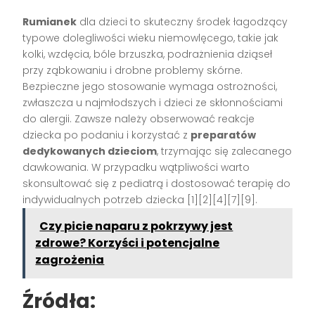
Rumianek
dla dzieci to skuteczny środek łagodzący
typowe dolegliwości wieku niemowlęcego, takie jak
kolki, wzdęcia, bóle brzuszka, podrażnienia dziąseł
przy ząbkowaniu i drobne problemy skórne.
Bezpieczne jego stosowanie wymaga ostrożności,
zwłaszcza u najmłodszych i dzieci ze skłonnościami
do alergii. Zawsze należy obserwować reakcje
dziecka po podaniu i korzystać z
preparatów
dedykowanych dzieciom
, trzymając się zalecanego
dawkowania. W przypadku wątpliwości warto
skonsultować się z pediatrą i dostosować terapię do
indywidualnych potrzeb dziecka [1][2][4][7][9].
Czy picie naparu z pokrzywy jest
zdrowe? Korzyści i potencjalne
zagrożenia
Źródła: