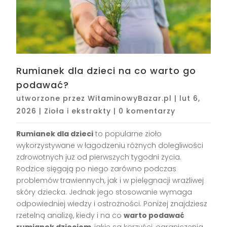
Rumianek dla dzieci na co warto go
podawać?
utworzone przez
WitaminowyBazar.pl
|
lut 6,
2026
|
Zioła i ekstrakty
|
0 komentarzy
Rumianek dla dzieci
to popularne zioło
wykorzystywane w łagodzeniu różnych dolegliwości
zdrowotnych już od pierwszych tygodni życia.
Rodzice sięgają po niego zarówno podczas
problemów trawiennych, jak i w pielęgnacji wrażliwej
skóry dziecka. Jednak jego stosowanie wymaga
odpowiedniej wiedzy i ostrożności. Poniżej znajdziesz
rzetelną analizę, kiedy i na co
warto podawać
rumianek dzieciom
, jakie są korzyści, ograniczenia