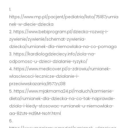
https://www.mp.pl/pacjent/pediatria/lista/75187,rumia
nek-w-diecie-dziecka
https://www.bebiprogram.pl/dziecko-rozwoj-i-
zywienie/zywienie/schemat-zywienia-
dziecka/rumianek-dla-niemowlaka-na-co-pomaga
https://kardiologdzieciecy.info/ziola-na-
odpornosc-u-dzieci-dzialanie-ryzyko/
https://www.medicover.pl/o-zdrowiu/rumianek-
wlasciwosci-lecznicze-dzialanie-i-
przeciwwskazania,9577,n,138
https://www.mjakmama24.pl/maluch/karmienie-
dieta/rumianek-dla-dziecka-na-co-tak-naprawde-
dziala-i-kiedy-stosowac-rumianek-u-niemowlaka-
aa-8ZUN-Hd9M-No1Y.html