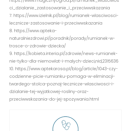
https://www.magicznyogrod.pl/rumianek_wlasciwos
ci_dzialanie_zastosowanie_i_przeciwwskazania
https://www.izielnik.pl/blog/rumianek-wlasciwosci-
lecznicze-zastosowanie-i-przeciwwskazania
https://www.apteka-
naturalniezdrowi.pl/poradnik/porady/rumianek-w-
trosce-o-zdrowie-dziecka/
https://kobieta.interia.pl/zdrowie/news-rumianek-
nie-tylko-dla-niemowlat-i-malych-dzieci,nId,2315636
https://www.aptekarosa.pl/blog/article/1043-czy-
codzienne-picie-rumianku-pomaga-w-eliminacji-
twardego-stolca-poznaj-lecznicze-wlasciwosci-i-
dzialanie-tej-wyjatkowej-rosliny-oraz-
przeciwwskazania-do-jej-spozywania.html