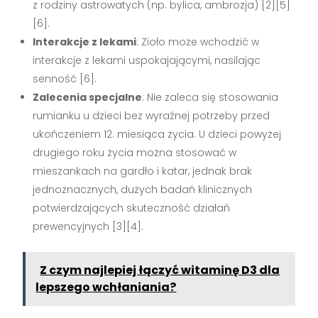
z rodziny astrowatych (np. bylica, ambrozja) [2][5]
[6].
Interakcje z lekami
: Zioło może wchodzić w
interakcje z lekami uspokajającymi, nasilając
senność [6].
Zalecenia specjalne
: Nie zaleca się stosowania
rumianku u dzieci bez wyraźnej potrzeby przed
ukończeniem 12. miesiąca życia. U dzieci powyżej
drugiego roku życia można stosować w
mieszankach na gardło i katar, jednak brak
jednoznacznych, dużych badań klinicznych
potwierdzających skuteczność działań
prewencyjnych [3][4].
Z czym najlepiej łączyć witaminę D3 dla
lepszego wchłaniania?