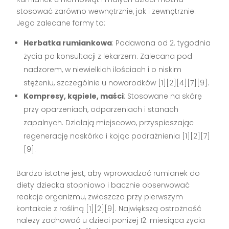
stosować zarówno wewnętrznie, jak i zewnętrznie.
Jego zalecane formy to:
Herbatka rumiankowa
: Podawana od 2. tygodnia
życia po konsultacji z lekarzem. Zalecana pod
nadzorem, w niewielkich ilościach i o niskim
stężeniu, szczególnie u noworodków [1][2][4][7][9].
Kompresy, kąpiele, maści
: Stosowane na skórę
przy oparzeniach, odparzeniach i stanach
zapalnych. Działają miejscowo, przyspieszając
regenerację naskórka i kojąc podrażnienia [1][2][7]
[9].
Bardzo istotne jest, aby wprowadzać rumianek do
diety dziecka stopniowo i bacznie obserwować
reakcje organizmu, zwłaszcza przy pierwszym
kontakcie z rośliną [1][2][9]. Największą ostrożność
należy zachować u dzieci poniżej 12. miesiąca życia