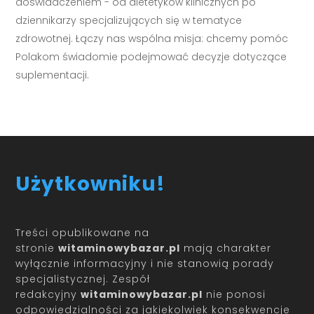
doświadczeniem - od dietetyków klinicznych po
dziennikarzy specjalizujących się w tematyce
zdrowotnej. Łączy nas wspólna misja: chcemy pomóc
Polakom świadomie podejmować decyzje dotyczące
suplementacji.
Użytkowniku!
Treści opublikowane na
stronie
witaminowybazar.pl
mają charakter
wyłącznie informacyjny i nie stanowią porady
specjalistycznej. Zespół
redakcyjny
witaminowybazar.pl
nie ponosi
odpowiedzialności za jakiekolwiek konsekwencje