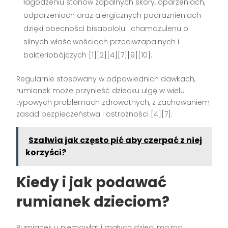
łagodzeniu stanów zapalnych skóry, oparzeniach,
odparzeniach oraz alergicznych podrażnieniach
dzięki obecności bisabololu i chamazulenu o
silnych właściwościach przeciwzapalnych i
bakteriobójczych [1][2][4][7][9][10].
Regularnie stosowany w odpowiednich dawkach,
rumianek może przynieść dziecku ulgę w wielu
typowych problemach zdrowotnych, z zachowaniem
zasad bezpieczeństwa i ostrożności [4][7].
Szałwia jak często pić aby czerpać z niej
korzyści?
Kiedy i jak podawać
rumianek dzieciom?
Rumianek u niemowląt i małych dzieci można